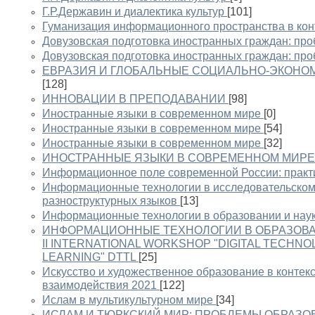
Г.Р.Державин и диалектика культур
[101]
Гуманизация информационного пространства в конт
Довузовская подготовка иностранных граждан: пр
Довузовская подготовка иностранных граждан: пр
ЕВРАЗИЯ И ГЛОБАЛЬНЫЕ СОЦИАЛЬНО-ЭКОНО
[128]
ИННОВАЦИИ В ПРЕПОДАВАНИИ
[98]
Иностранные языки в современном мире
[0]
Иностранные языки в современном мире
[54]
Иностранные языки в современном мире
[32]
ИНОСТРАННЫЕ ЯЗЫКИ В СОВРЕМЕННОМ МИРЕ
Информационное поле современной России: практ
Информационные технологии в исследовательском
разноструктурных языков
[13]
Информационные технологии в образовании и нау
ИНФОРМАЦИОННЫЕ ТЕХНОЛОГИИ В ОБРАЗОВАНИ
II INTERNATIONAL WORKSHOP "DIGITAL TECHN
LEARNING" DTTL
[25]
Искусство и художественное образование в контек
взаимодействия 2021
[122]
Ислам в мультикультурном мире
[34]
ИСЛАМ И ТЮРКСКИЙ МИР: ПРОБЛЕМЫ ОБРАЗОВ