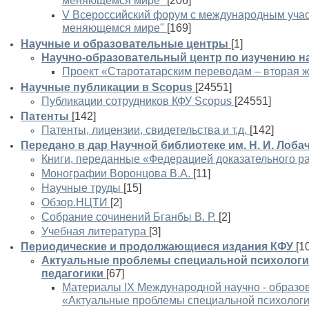
меняющемся мире"
[206]
V Всероссийский форум с международным учас
меняющемся мире"
[169]
Научные и образовательные центры
[1]
Научно-образовательный центр по изучению н
Проект «Старотатарским переводам – вторая 
Научные публикации в Scopus
[24551]
Публикации сотрудников КФУ Scopus
[24551]
Патенты
[142]
Патенты, лицензии, свидетельства и т.д.
[142]
Передано в дар Научной библиотеке им. Н. И. Лоба
Книги, переданные «Федерацией доказательного р
Монографии Воронцова В.А.
[11]
Научные труды
[15]
Обзор.НЦТИ
[2]
Собрание сочинений Бганбы В. Р.
[2]
Учебная литература
[3]
Периодические и продолжающиеся издания КФУ
[1
Актуальные проблемы специальной психологи
педагогики
[67]
Материалы IX Международной научно - образо
«Актуальные проблемы специальной психологи