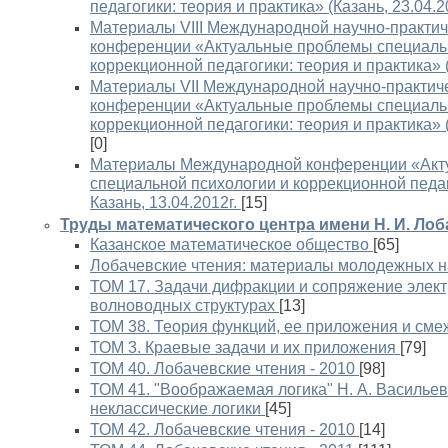
педагогики: теория и практика» (Казань, 23.04.2
Материалы VIII Международной научно-практи
конференции «Актуальные проблемы специаль
коррекционной педагогики: теория и практика» (
Материалы VII Международной научно-практич
конференции «Актуальные проблемы специаль
коррекционной педагогики: теория и практика» (
[0]
Материалы Международной конференции «Акт
специальной психологии и коррекционной педаг
Казань, 13.04.2012г.
[15]
Труды математического центра имени Н. И. Лоб
Казанское математическое общество
[65]
Лобачевские чтения: материалы молодежных 
ТОМ 17. Задачи дифракции и сопряжение элек
волноводных структурах
[13]
ТОМ 38. Теория функций, ее приложения и см
ТОМ 3. Краевые задачи и их приложения
[79]
ТОМ 40. Лобачевские чтения - 2010
[98]
ТОМ 41. "Воображаемая логика" Н. А. Василье
неклассические логики
[45]
ТОМ 42. Лобачевские чтения - 2010
[14]