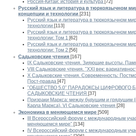
Россия-Китай: история и культура
[72]
Русский язык и литература в тюркоязычном м
концепции и технологии
[231]
Русский язык и литература в тюркоязычном ми
технологии
[113]
Русский язык и литература в тюркоязычном ми
технологии: Том 1
[62]
Русский язык и литература в тюркоязычном ми
технологии: Том 2
[56]
Садыковские чтения
[167]
IX Садыковские чтения. Зияющие высоты. Памя
VIII Садыковские чтения. "XXI век: вариативнос
X Садыковские чтения. Современность: Постмо
Пост-правда
[47]
"ОБЩЕСТВО 5.0" ПАРАДОКСЫ ЦИФРОВОГО БУ
САДЫКОВСКИЕ ЧТЕНИЯ
[37]
Призраки Маркса: между будущим и грядущим (
Карла Маркса). VI Садыковские чтения
[28]
Экономика в меняющемся мире
[509]
III Всероссийский форум с международным уча
меняющемся мире"
[134]
IV Всероссийский форум с международным уча