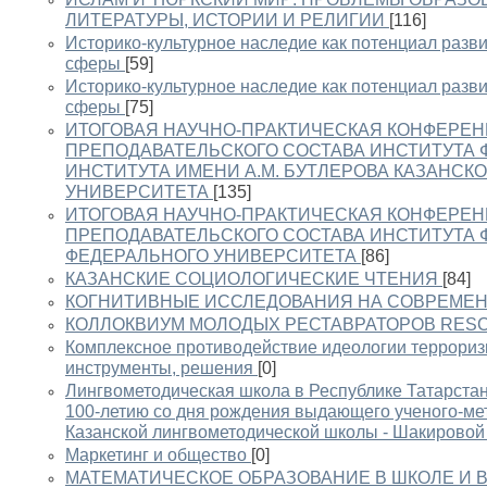
ЛИТЕРАТУРЫ, ИСТОРИИ И РЕЛИГИИ
[116]
Историко-культурное наследие как потенциал разв
сферы
[59]
Историко-культурное наследие как потенциал разв
сферы
[75]
ИТОГОВАЯ НАУЧНО-ПРАКТИЧЕСКАЯ КОНФЕРЕ
ПРЕПОДАВАТЕЛЬСКОГО СОСТАВА ИНСТИТУТА 
ИНСТИТУТА ИМЕНИ А.М. БУТЛЕРОВА КАЗАНСК
УНИВЕРСИТЕТА
[135]
ИТОГОВАЯ НАУЧНО-ПРАКТИЧЕСКАЯ КОНФЕРЕ
ПРЕПОДАВАТЕЛЬСКОГО СОСТАВА ИНСТИТУТА 
ФЕДЕРАЛЬНОГО УНИВЕРСИТЕТА
[86]
КАЗАНСКИЕ СОЦИОЛОГИЧЕСКИЕ ЧТЕНИЯ
[84]
КОГНИТИВНЫЕ ИССЛЕДОВАНИЯ НА СОВРЕМЕНН
КОЛЛОКВИУМ МОЛОДЫХ РЕСТАВРАТОРОВ RESC
Комплексное противодействие идеологии терроризм
инструменты, решения
[0]
Лингвометодическая школа в Республике Татарстан:
100-летию со дня рождения выдающего ученого-мет
Казанской лингвометодической школы - Шакировой
Маркетинг и общество
[0]
МАТЕМАТИЧЕСКОЕ ОБРАЗОВАНИЕ В ШКОЛЕ И В