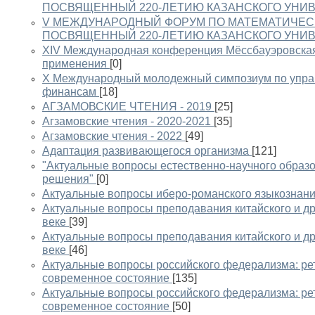
ПОСВЯЩЕННЫЙ 220-ЛЕТИЮ КАЗАНСКОГО УНИВЕР
V МЕЖДУНАРОДНЫЙ ФОРУМ ПО МАТЕМАТИЧЕС
ПОСВЯЩЕННЫЙ 220-ЛЕТИЮ КАЗАНСКОГО УНИВЕР
XIV Международная конференция Мёссбауэровская
применения
[0]
X Международный молодежный симпозиум по управ
финансам
[18]
АГЗАМОВСКИЕ ЧТЕНИЯ - 2019
[25]
Агзамовские чтения - 2020-2021
[35]
Агзамовские чтения - 2022
[49]
Адаптация развивающегося организма
[121]
"Актуальные вопросы естественно-научного образо
решения"
[0]
Актуальные вопросы иберо-романского языкознан
Актуальные вопросы преподавания китайского и др
веке
[39]
Актуальные вопросы преподавания китайского и др
веке
[46]
Актуальные вопросы российского федерализма: ре
современное состояние
[135]
Актуальные вопросы российского федерализма: ре
современное состояние
[50]