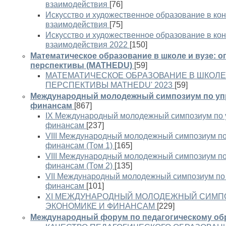
взаимодействия
[76]
Искусство и художественное образование в кон
взаимодействия
[75]
Искусство и художественное образование в кон
взаимодействия 2022
[150]
Математическое образование в школе и вузе: о
перспективы (MATHEDU)
[59]
МАТЕМАТИЧЕСКОЕ ОБРАЗОВАНИЕ В ШКОЛЕ 
ПЕРСПЕКТИВЫ MATHEDU' 2023
[59]
Международный молодежный симпозиум по упр
финансам
[867]
IX Международный молодежный симпозиум по 
финансам
[237]
VIII Международный молодежный симпозиум по
финансам (Том 1)
[165]
VIII Международный молодежный симпозиум по
финансам (Том 2)
[135]
VII Международный молодежный симпозиум по 
финансам
[101]
XI МЕЖДУНАРОДНЫЙ МОЛОДЕЖНЫЙ СИМПО
ЭКОНОМИКЕ И ФИНАНСАМ
[229]
Международный форум по педагогическому обр