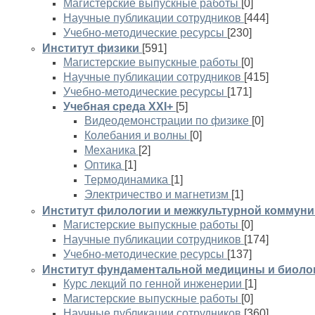
Магистерские выпускные работы
[0]
Научные публикации сотрудников
[444]
Учебно-методические ресурсы
[230]
Институт физики
[591]
Магистерские выпускные работы
[0]
Научные публикации сотрудников
[415]
Учебно-методические ресурсы
[171]
Учебная среда XXI+
[5]
Видеодемонстрации по физике
[0]
Колебания и волны
[0]
Механика
[2]
Оптика
[1]
Термодинамика
[1]
Электричество и магнетизм
[1]
Институт филологии и межкультурной коммуни
Магистерские выпускные работы
[0]
Научные публикации сотрудников
[174]
Учебно-методические ресурсы
[137]
Институт фундаментальной медицины и биоло
Курс лекций по генной инженерии
[1]
Магистерские выпускные работы
[0]
Научные публикации сотрудников
[360]