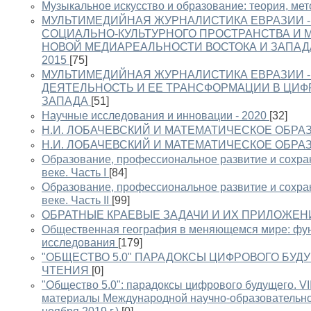
Музыкальное искусство и образование: теория, мет
МУЛЬТИМЕДИЙНАЯ ЖУРНАЛИСТИКА ЕВРАЗИИ -
СОЦИАЛЬНО-КУЛЬТУРНОГО ПРОСТРАНСТВА И 
НОВОЙ МЕДИАРЕАЛЬНОСТИ ВОСТОКА И ЗАПАДА
2015
[75]
МУЛЬТИМЕДИЙНАЯ ЖУРНАЛИСТИКА ЕВРАЗИИ -
ДЕЯТЕЛЬНОСТЬ И ЕЕ ТРАНСФОРМАЦИИ В ЦИФ
ЗАПАДА
[51]
Научные исследования и инновации - 2020
[32]
Н.И. ЛОБАЧЕВСКИЙ И МАТЕМАТИЧЕСКОЕ ОБРА
Н.И. ЛОБАЧЕВСКИЙ И МАТЕМАТИЧЕСКОЕ ОБРА
Образование, профессиональное развитие и сохран
веке. Часть I
[84]
Образование, профессиональное развитие и сохран
веке. Часть II
[99]
ОБРАТНЫЕ КРАЕВЫЕ ЗАДАЧИ И ИХ ПРИЛОЖЕН
Общественная география в меняющемся мире: фу
исследования
[179]
"ОБЩЕСТВО 5.0" ПАРАДОКСЫ ЦИФРОВОГО БУДУ
ЧТЕНИЯ
[0]
"Общество 5.0": парадоксы цифрового будущего. VI
материалы Международной научно-образовательной