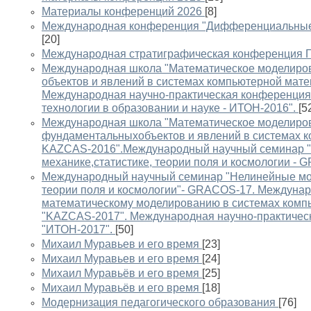
Материалы конференций 2026
[8]
Международная конференция "Дифференциальные 
[20]
Международная стратиграфическая конференция Г
Международная школа "Математическое моделиро
объектов и явлений в системах компьютерной мате
Международная научно-практическая конференци
технологии в образовании и науке - ИТОН-2016".
[5
Международная школа "Математическое моделиро
фундаментальныхобъектов и явлений в системах к
KAZCAS-2016".Международный научный семинар "
механике,статистике, теории поля и космологии -
Международный научный семинар "Нелинейные моде
теории поля и космологии"- GRACOS-17. Междунар
математическому моделированию в системах компь
"KAZCAS-2017". Международная научно-практичес
"ИТОН-2017".
[50]
Михаил Муравьев и его время
[23]
Михаил Муравьев и его время
[24]
Михаил Муравьёв и его время
[25]
Михаил Муравьёв и его время
[18]
Модернизация педагогического образования
[76]