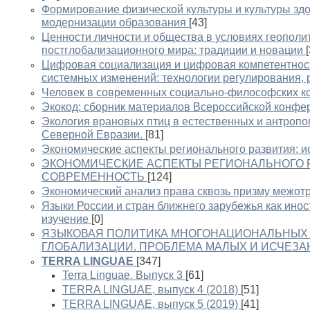
Формирование физической культуры и культуры зд
модернизации образования
[43]
Ценности личности и общества в условиях геополи
постглобализационного мира: традиции и новации
Цифровая социализация и цифровая компетентност
системных изменений: технологии регулирования, 
Человек в современных социально-философских к
Экокод: сборник материалов Всероссийской конфе
Экология врановых птиц в естественных и антроп
Северной Евразии.
[81]
Экономические аспекты регионального развития: и
ЭКОНОМИЧЕСКИЕ АСПЕКТЫ РЕГИОНАЛЬНОГО Р
СОВРЕМЕННОСТЬ
[124]
Экономический анализ права сквозь призму межот
Языки России и стран ближнего зарубежья как ино
изучение
[0]
ЯЗЫКОВАЯ ПОЛИТИКА МНОГОНАЦИОНАЛЬНЫХ 
ГЛОБАЛИЗАЦИИ. ПРОБЛЕМА МАЛЫХ И ИСЧЕЗ
TERRA LINGUAE
[347]
Terra Linguae. Выпуск 3
[61]
TERRA LINGUAE, выпуск 4 (2018)
[51]
TERRA LINGUAE, выпуск 5 (2019)
[41]