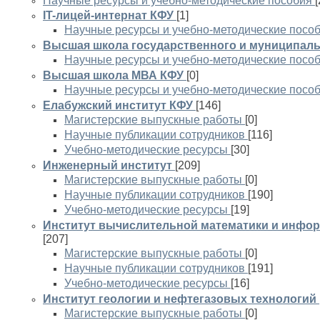
Научные ресурсы и учебно-методические пособия
[
IT-лицей-интернат КФУ
[1]
Научные ресурсы и учебно-методические посо
Высшая школа государственного и муниципаль
Научные ресурсы и учебно-методические посо
Высшая школа МВА КФУ
[0]
Научные ресурсы и учебно-методические посо
Елабужский институт КФУ
[146]
Магистерские выпускные работы
[0]
Научные публикации сотрудников
[116]
Учебно-методические ресурсы
[30]
Инженерный институт
[209]
Магистерские выпускные работы
[0]
Научные публикации сотрудников
[190]
Учебно-методические ресурсы
[19]
Институт вычислительной математики и инфо
[207]
Магистерские выпускные работы
[0]
Научные публикации сотрудников
[191]
Учебно-методические ресурсы
[16]
Институт геологии и нефтегазовых технологий
Магистерские выпускные работы
[0]