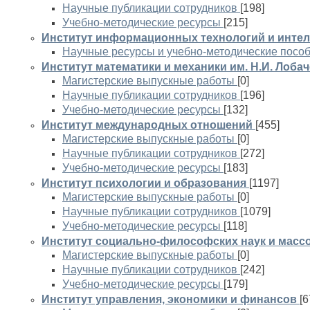
Научные публикации сотрудников
[198]
Учебно-методические ресурсы
[215]
Институт информационных технологий и инте
Научные ресурсы и учебно-методические посо
Институт математики и механики им. Н.И. Лоба
Магистерские выпускные работы
[0]
Научные публикации сотрудников
[196]
Учебно-методические ресурсы
[132]
Институт международных отношений
[455]
Магистерские выпускные работы
[0]
Научные публикации сотрудников
[272]
Учебно-методические ресурсы
[183]
Институт психологии и образования
[1197]
Магистерские выпускные работы
[0]
Научные публикации сотрудников
[1079]
Учебно-методические ресурсы
[118]
Институт социально-философских наук и мас
Магистерские выпускные работы
[0]
Научные публикации сотрудников
[242]
Учебно-методические ресурсы
[179]
Институт управления, экономики и финансов
[6