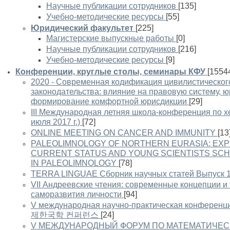
Научные публикации сотрудников
[135]
Учебно-методические ресурсы
[55]
Юридический факультет
[225]
Магистерские выпускные работы
[0]
Научные публикации сотрудников
[216]
Учебно-методические ресурсы
[9]
Конференции, круглые столы, семинары КФУ
[1554
2020 - Современная кодификация цивилистическог
законодательства: влияние на правовую систему, ю
формирование комфортной юрисдикции
[29]
III Международная летняя школа-конференция по х
июля 2017 г.)
[72]
ONLINE MEETING ON CANCER AND IMMUNITY
[13
PALEOLIMNOLOGY OF NORTHERN EURASIA: EXP
CURRENT STATUS AND YOUNG SCIENTISTS SCH
IN PALEOLIMNOLOGY
[78]
TERRA LINGUAE Сборник научных статей Выпуск 
VII Андреевские чтения: современные концепции и 
саморазвития личности
[94]
V международная научно-практическая конферен
제한국학 컨퍼런스
[24]
V МЕЖДУНАРОДНЫЙ ФОРУМ ПО МАТЕМАТИЧЕС