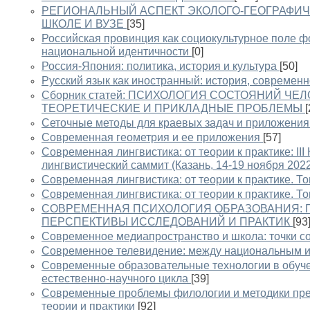
РЕГИОНАЛЬНЫЙ АСПЕКТ ЭКОЛОГО-ГЕОГРАФИЧ
ШКОЛЕ И ВУЗЕ
[35]
Российская провинция как социокультурное поле 
национальной идентичности
[0]
Россия-Япония: политика, история и культура
[50]
Русский язык как иностранный: история, современн
Сборник статей: ПСИХОЛОГИЯ СОСТОЯНИЙ ЧЕ
ТЕОРЕТИЧЕСКИЕ И ПРИКЛАДНЫЕ ПРОБЛЕМЫ
[
Сеточные методы для краевых задач и приложения
Современная геометрия и ее приложения
[57]
Современная лингвистика: от теории к практике: I
лингвистический саммит (Казань, 14-19 ноября 2022 г.)
Современная лингвистика: от теории к практике. То
Современная лингвистика: от теории к практике. То
СОВРЕМЕННАЯ ПСИХОЛОГИЯ ОБРАЗОВАНИЯ: 
ПЕРСПЕКТИВЫ ИССЛЕДОВАНИЙ И ПРАКТИК
[93
Современное медиапространство и школа: точки с
Современное телевидение: между национальным 
Современные образовательные технологии в обуч
естественно-научного цикла
[39]
Современные проблемы филологии и методики пре
теории и практики
[92]