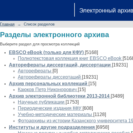
Список разделов
Электронный архи
Главная
→
Список разделов
Разделы электронного архива
Выберите раздел для просмотра коллекций
EBSCO eBook (только для КФУ)
[5168]
Полнотекстовая коллекция книг EBSCO eBook
[516
Авторефераты диссертаций, диссертации
[19231]
Авторефераты
[0]
Авторефераты диссертаций
[19231]
Архив персональных коллекций
[15]
Каюков Петр Никонорович
[15]
Архив электронной библиотеки 2013-2014
[3489]
Научные публикации
[1753]
Периодические издания КФУ
[608]
Учебно-методические материалы
[1128]
Фотоархивы из истории Казанского университета 1
Институты и другие подразделения
[6958]