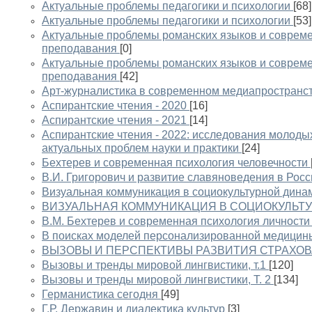
Актуальные проблемы педагогики и психологии
[68]
Актуальные проблемы педагогики и психологии
[53]
Актуальные проблемы романских языков и соврем
преподавания
[0]
Актуальные проблемы романских языков и соврем
преподавания
[42]
Арт-журналистика в современном медиапространс
Аспирантские чтения - 2020
[16]
Аспирантские чтения - 2021
[14]
Аспирантские чтения - 2022: исследования молоды
актуальных проблем науки и практики
[24]
Бехтерев и современная психология человечности
В.И. Григорович и развитие славяноведения в Росс
Визуальная коммуникация в социокультурной дина
ВИЗУАЛЬНАЯ КОММУНИКАЦИЯ В СОЦИОКУЛЬТ
В.М. Бехтерев и современная психология личности
В поисках моделей персонализированной медицин
ВЫЗОВЫ И ПЕРСПЕКТИВЫ РАЗВИТИЯ СТРАХОВ
Вызовы и тренды мировой лингвистики, т.1
[120]
Вызовы и тренды мировой лингвистики, Т. 2
[134]
Германистика сегодня
[49]
Г.Р. Державин и диалектика культур
[3]