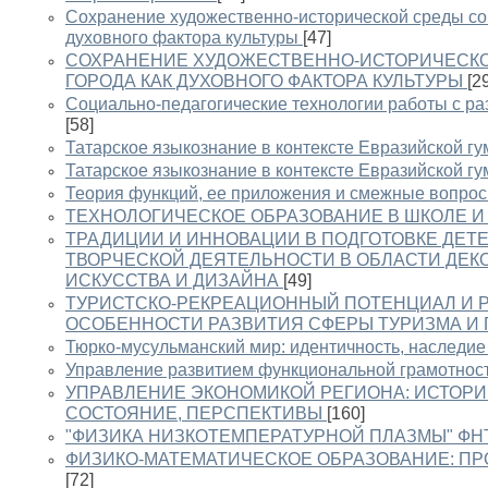
Сохранение художественно-исторической среды со
духовного фактора культуры
[47]
СОХРАНЕНИЕ ХУДОЖЕСТВЕННО-ИСТОРИЧЕСК
ГОРОДА КАК ДУХОВНОГО ФАКТОРА КУЛЬТУРЫ
[2
Социально-педагогические технологии работы с р
[58]
Татарское языкознание в контексте Евразийской г
Татарское языкознание в контексте Евразийской г
Теория функций, ее приложения и смежные вопро
ТЕХНОЛОГИЧЕСКОЕ ОБРАЗОВАНИЕ В ШКОЛЕ И
ТРАДИЦИИ И ИННОВАЦИИ В ПОДГОТОВКЕ ДЕТ
ТВОРЧЕСКОЙ ДЕЯТЕЛЬНОСТИ В ОБЛАСТИ ДЕК
ИСКУССТВА И ДИЗАЙНА
[49]
ТУРИСТСКО-РЕКРЕАЦИОННЫЙ ПОТЕНЦИАЛ И 
ОСОБЕННОСТИ РАЗВИТИЯ СФЕРЫ ТУРИЗМА И
Тюрко-мусульманский мир: идентичность, наследие
Управление развитием функциональной грамотнос
УПРАВЛЕНИЕ ЭКОНОМИКОЙ РЕГИОНА: ИСТОР
СОСТОЯНИЕ, ПЕРСПЕКТИВЫ
[160]
"ФИЗИКА НИЗКОТЕМПЕРАТУРНОЙ ПЛАЗМЫ" ФНТ
ФИЗИКО-МАТЕМАТИЧЕСКОЕ ОБРАЗОВАНИЕ: П
[72]