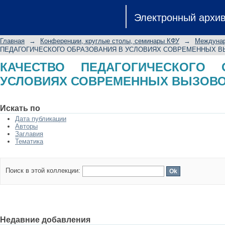
КАЧЕСТВО ПЕДАГОГИЧЕСКОГО ОБ
Электронный архи
ВЫЗОВОВ. Часть III
Главная
→
Конференции, круглые столы, семинары КФУ
→
Междунар
ПЕДАГОГИЧЕСКОГО ОБРАЗОВАНИЯ В УСЛОВИЯХ СОВРЕМЕННЫХ ВЫЗО
КАЧЕСТВО ПЕДАГОГИЧЕСКОГО 
УСЛОВИЯХ СОВРЕМЕННЫХ ВЫЗОВОВ. 
Искать по
Дата публикации
Авторы
Заглавия
Тематика
Поиск в этой коллекции:
Недавние добавления