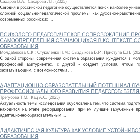
Сахаров В.А.
;
Сахарова Л.Г.
(
2023
)
Сегодня в российской педагогике осуществляется поиск наиболее унив
сложной социально-педагогической проблемы, как духовно-нравственн
современных российских ...
ПСИХОЛОГО-ПЕДАГОГИЧЕСКОЕ СОПРОВОЖДЕНИЕ П
САМООПРЕДЕЛЕНИЯ ОБУЧАЮЩИХСЯ В КОНТЕКСТЕ С
ОБРАЗОВАНИЯ
Молдабекова С.К.
;
Стукаленко Н.М.
;
Сыздыкова Б.Р.
;
Приступа Е.Н.
(
20
С одной стороны, современная система образования нуждается в мо
профессией абитуриентах, с другой - создает условия, чтобы п
захватывающим, с возможностями ...
АДАПТАЦИОННО-ОБРАЗОВАТЕЛЬНЫЙ ПОТЕНЦИАЛ ЛУ
ПРОФЕССИОНАЛЬНОГО РАЗВИТИЯ ПЕДАГОГОВ: ВЗГЛЯ
Трегубова Т.М.
;
Кац А.С.
(
2023
)
Актуальность темы исследования обусловлена тем, что система подгото
находится на этапе реформирования, причем лучшие зарубежные пр
адаптационно-образовательным ...
ДИДАКТИЧЕСКАЯ КУЛЬТУРА КАК УСЛОВИЕ УСТОЙЧИВ
ОБРАЗОВАНИЯ