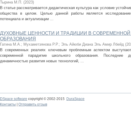
Тырина М.П.
(
2023
)
В статье рассматривается дидактическая культура как условие устойчи
общества в целом. Целью данной работы является исследовани
потенциала и актуализации ...
ДУХОВНЫЕ ЦЕННОСТИ И ТРАДИЦИИ В СОВРЕМЕННОЙ
ОБРАЗОВАНИЯ
Гатина М.А.
;
Мухаметзянова Р.Р.
;
Эль Айюби Диана Эль Амир Лбейд
(
20
В современных реалиях ключевым проблемным аспектом выступают
современной парадигме школьного образования. Последние дв
динамичностью развития новых технологий, ...
DSpace software
copyright © 2002-2015
DuraSpace
Контакты
|
Отправить отзыв