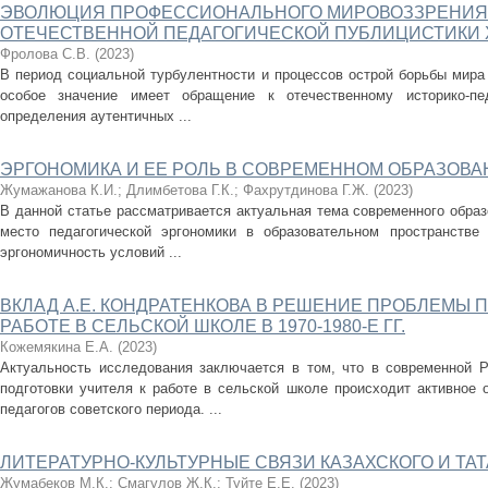
ЭВОЛЮЦИЯ ПРОФЕССИОНАЛЬНОГО МИРОВОЗЗРЕНИЯ 
ОТЕЧЕСТВЕННОЙ ПЕДАГОГИЧЕСКОЙ ПУБЛИЦИСТИКИ XI
Фролова С.В.
(
2023
)
В период социальной турбулентности и процессов острой борьбы мира 
особое значение имеет обращение к отечественному историко-п
определения аутентичных ...
ЭРГОНОМИКА И ЕЕ РОЛЬ В СОВРЕМЕННОМ ОБРАЗОВА
Жумажанова К.И.
;
Длимбетова Г.К.
;
Фахрутдинова Г.Ж.
(
2023
)
В данной статье рассматривается актуальная тема современного образо
место педагогической эргономики в образовательном пространстве
эргономичность условий ...
ВКЛАД А.Е. КОНДРАТЕНКОВА В РЕШЕНИЕ ПРОБЛЕМЫ 
РАБОТЕ В СЕЛЬСКОЙ ШКОЛЕ В 1970-1980-Е ГГ.
Кожемякина Е.А.
(
2023
)
Актуальность исследования заключается в том, что в современной 
подготовки учителя к работе в сельской школе происходит активно
педагогов советского периода. ...
ЛИТЕРАТУРНО-КУЛЬТУРНЫЕ СВЯЗИ КАЗАХСКОГО И ТА
Жумабеков М.К.
;
Смагулов Ж.К.
;
Туйте Е.Е.
(
2023
)