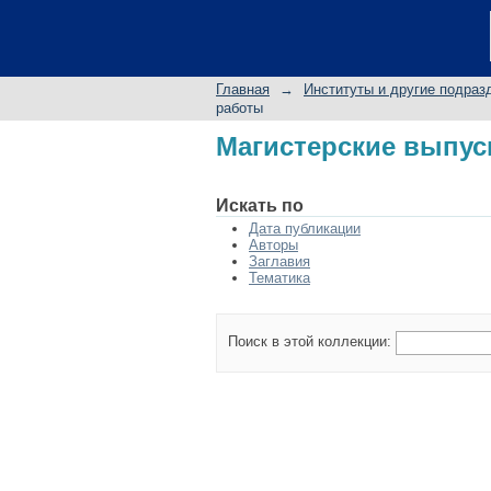
Магистерские выпу
Главная
→
Институты и другие подраз
работы
Магистерские выпу
Искать по
Дата публикации
Авторы
Заглавия
Тематика
Поиск в этой коллекции: