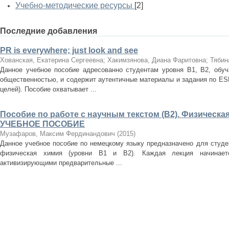
Учебно-методические ресурсы
[2]
Последние добавления
PR is everywhere; just look and see
Хованская, Екатерина Сергеевна
;
Хакимзянова, Диана Фаритовна
;
Тябин
Данное учебное пособие адресованно студентам уровня В1, В2, обу
общественностью, и содержит аутентичные материалы и задания по ES
целей). Пособие охватывает ...
Пособие по работе с научным текстом (B2). Физическа
УЧЕБНОЕ ПОСОБИЕ
Музафаров, Максим Фердинандович
(
2015
)
Данное учебное пособие по немецкому языку предназначено для студе
физическая химия (уровни В1 и В2). Каждая лекция начинаетс
активизирующими предварительные ...