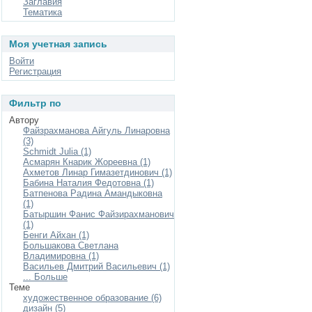
Заглавия
Тематика
Моя учетная запись
Войти
Регистрация
Фильтр по
Автору
Файзрахманова Айгуль Линаровна
(3)
Schmidt Julia (1)
Асмарян Кнарик Жореевна (1)
Ахметов Линар Гимазетдинович (1)
Бабина Наталия Федотовна (1)
Батпенова Радина Амандыковна
(1)
Батыршин Фанис Файзирахманович
(1)
Бенги Айхан (1)
Большакова Светлана
Владимировна (1)
Васильев Дмитрий Васильевич (1)
... Больше
Теме
художественное образование (6)
дизайн (5)