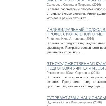
БИСЕРА (ИЗ ОПЫТА РАБОТЫ С 
Соловьева Светлана Петровна
(
2016
)
В статье рассмотрены способы использ
в технике бисероплетения. Автор дели
мотивов в разных техниках ...
ИНДИВИДУАЛЬНЫЙ ПОДХОД В 
ПРОФЕССИОНАЛЬНОЙ ОРИЕН
Рябинина Нина Антоновна
(
2016
)
В статье исследуется индивидуальный 
ориентации. Раскрыты особенности пре
учащихся к успешному ...
ЭТНОХУДОЖЕСТВЕННАЯ КУЛЬ
ПОДГОТОВКИ УЧИТЕЛЯ ИЗОБР
Ременникова Юлия Сергеевна
(
2016
)
В статье рассматриваются вопросы э
области. Представлен ряд элементо
пространство, творческая среда, при ...
СУПРЕМАТИЗМ И НАЦИОНАЛЬ
Пудакова Ольга Владимировна
(
2016
)