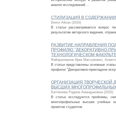
анализ исследований ...
СТИЛИЗАЦИЯ В СОДЕРЖАНИИ
Бенги Айхан
(
2016
)
В статье рассматривается вопрос тв
результатом авторского видения, отра
РАЗВИТИЕ НАПРАВЛЕНИЯ ПО
ПРОФИЛЮ "ДЕКОРАТИВНО-ПРИ
ТЕХНОЛОГИЧЕСКОМ ФАКУЛЬТЕ
Файзрахманов Ирек Магсумович
;
Ахмето
В статье представлены основные этапы
профилю "Декоративно-прикладное искус
ОРГАНИЗАЦИЯ ТВОРЧЕСКОЙ 
ВЫСШИХ МНОГОПРОФИЛЬНЫХ
Батпенова Радина Амандыковна
(
2016
)
В статье исследуются проблемы, свя
многопрофильных высших учебных за
проектов студентов.