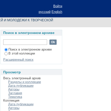
Й И МОЛОДЕЖИ К
Войти
ИВНО-ПРИКЛАДНОГО
русский
English
ЕЙ И МОЛОДЕЖИ К ТВОРЧЕСКОЙ
Поиск в электронном архиве
Поиск в электронном архиве
В этой коллекции
Расширенный поиск
Просмотр
Весь электронный архив
Разделы и коллекции
Дата публикации
Авторы
Заглавия
Тематика
Коллекция
Дата публикации
Авторы