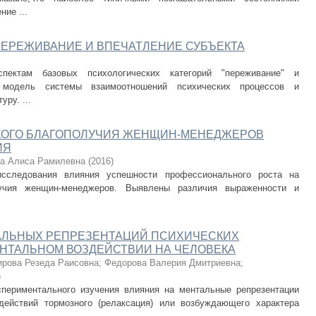
ие ...
ПЕРЕЖИВАНИЕ И ВПЕЧАТЛЕНИЕ СУБЪЕКТА
пектам базовых психологических категорий "переживание" и
а модель системы взаимоотношений психических процессов и
ру. ...
КОГО БЛАГОПОЛУЧИЯ ЖЕНЩИН-МЕНЕДЖЕРОВ
ИЯ
а Алиса Рамилевна
(
2016
)
исследования влияния успешности профессионального роста на
олучия женщин-менеджеров. Выявлены различия выраженности и
АЛЬНЫХ РЕПРЕЗЕНТАЦИЙ ПСИХИЧЕСКИХ
НТАЛЬНОМ ВОЗДЕЙСТВИИ НА ЧЕЛОВЕКА
ирова Резеда Раисовна
;
Федорова Валерия Дмитриевна
;
)
спериментального изучения влияния на ментальные репрезентации
действий тормозного (релаксация) или возбуждающего характера