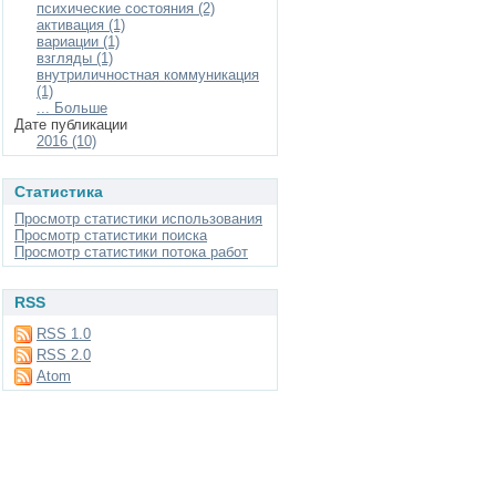
психические состояния (2)
активация (1)
вариации (1)
взгляды (1)
внутриличностная коммуникация
(1)
... Больше
Дате публикации
2016 (10)
Статистика
Просмотр статистики использования
Просмотр статистики поиска
Просмотр статистики потока работ
RSS
RSS 1.0
RSS 2.0
Atom