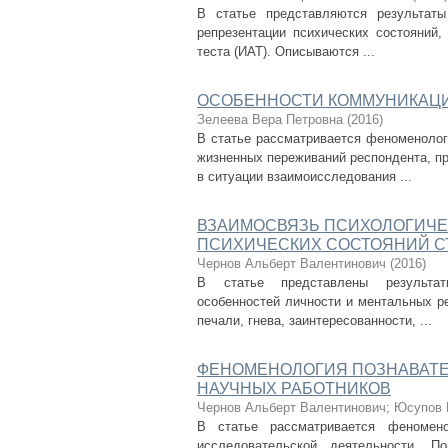
В статье представляются результаты
репрезентации психических состояний,
теста (ИАТ). Описываются ...
ОСОБЕННОСТИ КОММУНИКАЦ
Зелеева Вера Петровна
(
2016
)
В статье рассматривается феноменолог
жизненных переживаний респондента, п
в ситуации взаимоисследования ...
ВЗАИМОСВЯЗЬ ПСИХОЛОГИЧЕ
ПСИХИЧЕСКИХ СОСТОЯНИЙ С
Чернов Альберт Валентинович
(
2016
)
В статье представлены результаты
особенностей личности и ментальных ре
печали, гнева, заинтересованности, ...
ФЕНОМЕНОЛОГИЯ ПОЗНАВАТЕ
НАУЧНЫХ РАБОТНИКОВ
Чернов Альберт Валентинович
;
Юсупов 
В статье рассматривается феномено
исследовательской деятельности. П