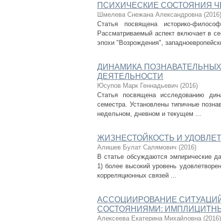
ПСИХИЧЕСКИЕ СОСТОЯНИЯ Ч
Шмелева Снежана Александровна
(
2016
Статья посвящена историко-философ
Рассматриваемый аспект включает в се
эпохи "Возрождения", западноевропейски
ДИНАМИКА ПОЗНАВАТЕЛЬНЫХ 
ДЕЯТЕЛЬНОСТИ
Юсупов Марк Геннадьевич
(
2016
)
Статья посвящена исследованию дина
семестра. Установлены типичные позна
недельном, дневном и текущем ...
ЖИЗНЕСТОЙКОСТЬ И УДОВЛЕ
Алишев Булат Салямович
(
2016
)
В статье обсуждаются эмпирические да
1) более высокий уровень удовлетворен
корреляционных связей ...
АССОЦИИРОВАНИЕ СИТУАЦИЙ
СОСТОЯНИЯМИ: ИМПЛИЦИТН
Алексеева Екатерина Михайловна
(
2016
)