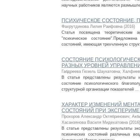
научных работников являются размышлен
ПСИХИЧЕСКОЕ СОСТОЯНИЕ, 
Фахрутдинова Лилия Раифовна
(
2016
)
Статья посвящена теоретическим ас
"психическое состояние".Предложен
состояний, имеющая трехчленную структу
СОСТОЯНИЕ ПСИХОЛОГИЧЕС
РАЗНЫХ УРОВНЕЙ УПРАВЛЕН
Габдреева Гюзель Шаукатовна
;
Халфиев
В статье представлены результаты 
состояние психологического благоп
структурной организации показателей ...
ХАРАКТЕР ИЗМЕНЕНИЙ МЕНТ
CОСТОЯНИЙ ПРИ ЭКСПЕРИМЕ
Прохоров Александр Октябринович
;
Акб
Хасанзянова Василя Мидехатовна
(
2016
В статье представлены результаты эк
психических состояний различных воз