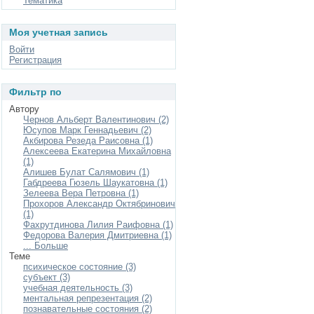
Тематика
Моя учетная запись
Войти
Регистрация
Фильтр по
Автору
Чернов Альберт Валентинович (2)
Юсупов Марк Геннадьевич (2)
Акбирова Резеда Раисовна (1)
Алексеева Екатерина Михайловна
(1)
Алишев Булат Салямович (1)
Габдреева Гюзель Шаукатовна (1)
Зелеева Вера Петровна (1)
Прохоров Александр Октябринович
(1)
Фахрутдинова Лилия Раифовна (1)
Федорова Валерия Дмитриевна (1)
... Больше
Теме
психическое состояние (3)
субъект (3)
учебная деятельность (3)
ментальная репрезентация (2)
познавательные состояния (2)