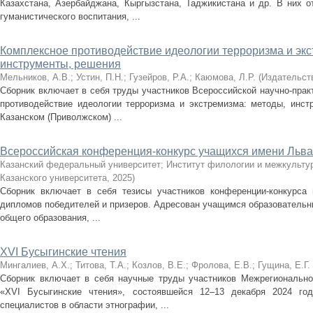
Казахстана, Азербайджана, Кыргызстана, Таджикистана и др. В них о
гуманистического воспитания, ...
Комплексное противодействие идеологии терроризма и экс
инструменты, решения
Мельников, А.В.
;
Устин, П.Н.
;
Гузейров, Р.А.
;
Каюмова, Л.Р.
(
Издательств
Сборник включает в себя труды участников Всероссийской научно-пра
противодействие идеологии терроризма и экстремизма: методы, инст
Казанском (Приволжском) ...
Всероссийская конференция-конкурс учащихся имени Льва
Казанский федеральный университет; Институт филологии и межкульту
Казанского университета
,
2025
)
Сборник включает в себя тезисы участников конференции-конкурса 
дипломов победителей и призеров. Адресован учащимся образовательны
общего образования, ...
XVI Бусыгинские чтения
Мингалиев, А.Х.
;
Титова, Т.А.
;
Козлов, В.Е.
;
Фролова, Е.В.
;
Гущина, Е.Г.
Сборник включает в себя научные труды участников Межрегионально
«XVI Бусыгинские чтения», состоявшейся 12–13 декабря 2024 год
специалистов в области этнографии, ...