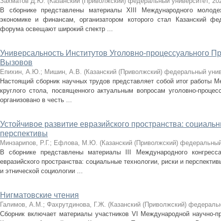
Захматов Д.Ю.
(
Казанский (Приволжский) федеральный университет
,
20
В сборнике представлены материалы XIII Международного молоде
экономике и финансам, организатором которого стал Казанский фе
форума освещают широкий спектр ...
Универсальность Институтов Уголовно-процессуального П
Вызовов
Епихин, А.Ю.
;
Мишин, А.В.
(
Казанский (Приволжский) федеральный уни
Настоящий сборник научных трудов представляет собой итог работы М
круглого стола, посвященного актуальным вопросам уголовно-процес
организовано в честь ...
Устойчивое развитие евразийского пространства: социальн
перспективы
Минзарипов, Р.Г.
;
Ефлова, М.Ю.
(
Казанский (Приволжский) федеральный
В сборнике представлены материалы III Международного конгресса
евразийского пространства: социальные технологии, риски и перспекти
и этнической социологии ...
Нигматовские чтения
Галимов, А.М.
;
Фахрутдинова, Г.Ж.
(
Казанский (Приволжский) федераль
Сборник включает материалы участников VI Международной научно-пр