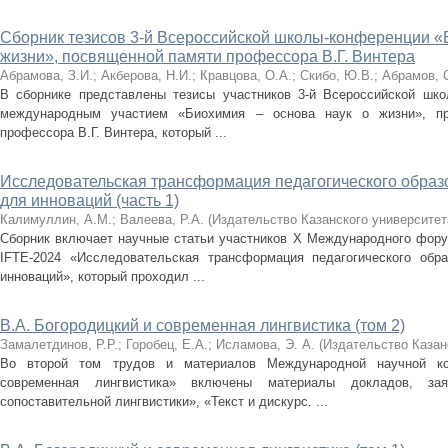
Сборник тезисов 3-й Всероссийской школы-конференции «
жизни», посвященной памяти профессора В.Г. Винтера
Абрамова, З.И.
;
Акберова, Н.И.
;
Кравцова, О.А.
;
Скибо, Ю.В.
;
Абрамов, 
В сборнике представлены тезисы участников 3-й Всероссийской шк
международным участием «Биохимия – основа наук о жизни», пр
профессора В.Г. Винтера, который ...
Исследовательская трансформация педагогического образо
для инноваций (часть 1)
Калимуллин, А.М.
;
Валеева, Р.А.
(
Издательство Казанского университет
Сборник включает научные статьи участников X Международного фору
IFTE-2024 «Исследовательская трансформация педагогического обра
инноваций», который проходил ...
В.А. Богородицкий и современная лингвистика (том 2)
Замалетдинов, Р.Р.
;
Горобец, Е.А.
;
Исламова, Э. А.
(
Издательство Казан
Во второй том трудов и материалов Международной научной ко
современная лингвистика» включены материалы докладов, за
сопоставительной лингвистики», «Текст и дискурс. ...