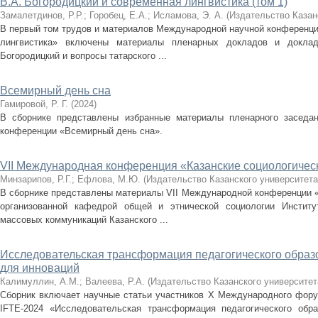
В.А. Богородицкий и современная лингвистика (том 1)
Замалетдинов, Р.Р.
;
Горобец, Е.А.
;
Исламова, Э. А.
(
Издательство Казан
В первый том трудов и материалов Международной научной конференци
лингвистика» включены материалы пленарных докладов и доклад
Богородицкий и вопросы татарского ...
Всемирный день сна
Гамировой, Р. Г.
(
2024
)
В сборнике представлены избранные материалы пленарного заседани
конференции «Всемирный день сна».
VII Международная конференция «Казанские социологичес
Минзарипов, Р.Г.
;
Ефлова, М.Ю.
(
Издательство Казанского университета
В сборнике представлены материалы VII Международной конференции «
организованной кафедрой общей и этнической социологии Институ
массовых коммуникаций Казанского ...
Исследовательская трансформация педагогического образо
для инноваций
Калимуллин, А.М.
;
Валеева, Р.А.
(
Издательство Казанского университет
Сборник включает научные статьи участников X Международного фору
IFTE-2024 «Исследовательская трансформация педагогического обра