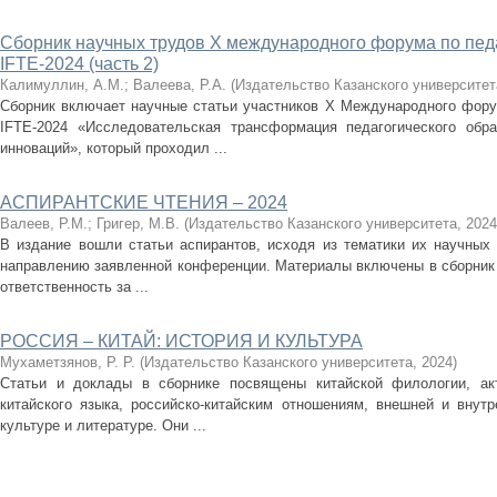
Сборник научных трудов X международного форума по пед
IFTE-2024 (часть 2)
Калимуллин, А.М.
;
Валеева, Р.А.
(
Издательство Казанского университет
Сборник включает научные статьи участников X Международного фору
IFTE-2024 «Исследовательская трансформация педагогического обра
инноваций», который проходил ...
АСПИРАНТСКИЕ ЧТЕНИЯ – 2024
Валеев, Р.М.
;
Григер, М.В.
(
Издательство Казанского университета
,
2024
В издание вошли статьи аспирантов, исходя из тематики их научны
направлению заявленной конференции. Материалы включены в сборник 
ответственность за ...
РОССИЯ – КИТАЙ: ИСТОРИЯ И КУЛЬТУРА
Мухаметзянов, Р. Р.
(
Издательство Казанского университета
,
2024
)
Статьи и доклады в сборнике посвящены китайской филологии, ак
китайского языка, российско-китайским отношениям, внешней и внутр
культуре и литературе. Они ...