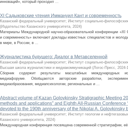
инноваций», который проходил ...
XI Садыковские чтения Иммануил Кант и современность
Казанский федеральный университет; Институт социально-философских
(
Издательство Казанского университета
,
2024
)
Материалы Международной научно-образовательной конференции «XI 
и современность» включают доклады известных специалистов и молоды
в мире, в России, в ...
Журналистика будущего: Диалог в Метавселенной
Казанский федеральный университет; Институт социально-философских
Высшая школа журналистики и медиакоммуникаций
(
Логос-Пресс
,
2024-
Сборник содержит результаты масштабных международных ис
медиафоруме. Обобщаются авторские разработки, экспери
медиаобразования, медиапсихологии, региональных и ...
Abstract volume of Kazan Golovkinsky Stratigraphic Meeting 20
methods and applications” and Eighth All-Russian Conference 
devoted to the 190th anniversary of the Nikolai A. Golovkinsky b
Казанский федеральный университет; Институт геологии и нефтегазовы
Казанского университета
,
2024
)
Международная конференция посвящена современной стратиграфии, её