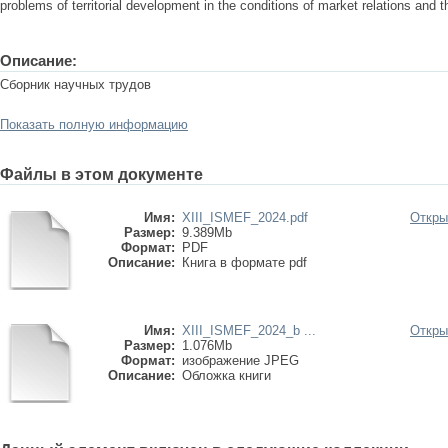
problems of territorial development in the conditions of market relations and 
Описание:
Сборник научных трудов
Показать полную информацию
Файлы в этом документе
Имя:
XIII_ISMEF_2024.pdf
Откры
Размер:
9.389Mb
Формат:
PDF
Описание:
Книга в формате pdf
Имя:
XIII_ISMEF_2024_b ...
Откры
Размер:
1.076Mb
Формат:
изображение JPEG
Описание:
Обложка книги