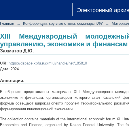
XIII Международный молодежный с
Электронный архи
финансам
Главная
→
Конференции, круглые столы, семинары КФУ
→
Материал
XIII Международный молодежн
управлению, экономике и финансам
Захматов Д.Ю.
URI:
https://dspace.kpfu.ru/xmlui/handle/net/185810
Дата:
2024
Аннотации:
В сборнике представлены материалы XIII Международного молоде
экономике и финансам, организатором которого стал Казанский фе
форума освещают широкий спектр проблем территориального развити
формирования инновационной экономики.
The collection contains materials of the International economic forum XIII
Economics and Finance, organized by Kazan Federal University. The fo