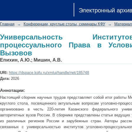
Универсальность Институтов Уголо
Электронный архи
Современных Вызовов
Главная
→
Конференции, круглые столы, семинары КФУ
→
Материал
Универсальность Институ
процессуального Права в Услов
Вызовов
Епихин, А.Ю.
;
Мишин, А.В.
URI:
https://dspace.kpfu.ru/xmlui/handle/net/185748
Дата:
2026
Аннотации:
Настоящий сборник научных трудов представляет собой итог работы М
круглого стола, посвященного актуальным вопросам уголовно-процес
организовано в честь 220-летия Казанского федерального унив
авторитетных вузов России. В сборнике представлены статьи ведущих 
из различных регионов России и зарубежных стран. Авторы рассм
связанных с универсальностью институтов уголовно-процессуальн