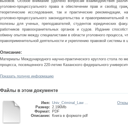
вызовов. Особое внимание уделено вопросам взаимодействия различ
уголовно-процессуального права в обеспечении прав и свобод граж
теоретические исследования, так и практические рекомендации, н
уголовно-процессуального законодательства и правоприменительной п
полезны для ученых, преподавателей, студентов юридических факул
работников правоохранительных органов и судов. Издание способст
обмену опытом между специалистами в области уголовного процесса, ч
правоприменительной деятельности и укреплению правовой системы в 
Описание:
Материалы Международного научно-практического круглого стола по м
процесса, посвященного 220-летию Казанского федерального университет
Показать полную информацию
Файлы в этом документе
Имя:
Univ_Criminal_Law ...
Откры
Размер:
2.196Mb
Формат:
PDF
Описание:
Книга в формате pdf