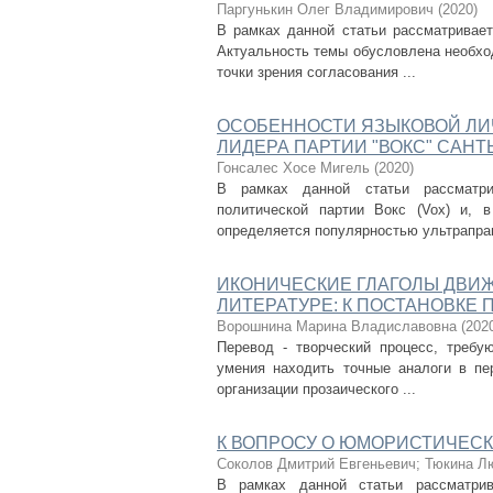
Паргунькин Олег Владимирович
(
2020
)
В рамках данной статьи рассматривает
Актуальность темы обусловлена необхо
точки зрения согласования ...
ОСОБЕННОСТИ ЯЗЫКОВОЙ ЛИ
ЛИДЕРА ПАРТИИ "ВОКС" САНТ
Гонсалес Хосе Мигель
(
2020
)
В рамках данной статьи рассматри
политической партии Вокс (Vox) и, 
определяется популярностью ультраправ
ИКОНИЧЕСКИЕ ГЛАГОЛЫ ДВИ
ЛИТЕРАТУРЕ: К ПОСТАНОВКЕ
Ворошнина Марина Владиславовна
(
202
Перевод - творческий процесс, требу
умения находить точные аналоги в пе
организации прозаического ...
К ВОПРОСУ О ЮМОРИСТИЧЕСК
Соколов Дмитрий Евгеньевич
;
Тюкина Л
В рамках данной статьи рассматрив