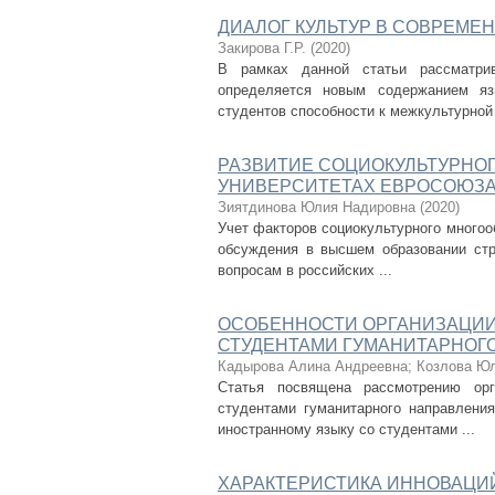
ДИАЛОГ КУЛЬТУР В СОВРЕМЕ
Закирова Г.Р.
(
2020
)
В рамках данной статьи рассматрив
определяется новым содержанием язы
студентов способности к межкультурной 
РАЗВИТИЕ СОЦИОКУЛЬТУРНО
УНИВЕРСИТЕТАХ ЕВРОСОЮЗА 
Зиятдинова Юлия Надировна
(
2020
)
Учет факторов социокультурного многоо
обсуждения в высшем образовании ст
вопросам в российских ...
ОСОБЕННОСТИ ОРГАНИЗАЦИИ
СТУДЕНТАМИ ГУМАНИТАРНОГ
Кадырова Алина Андреевна
;
Козлова Ю
Статья посвящена рассмотрению орг
студентами гуманитарного направлени
иностранному языку со студентами ...
ХАРАКТЕРИСТИКА ИННОВАЦИ