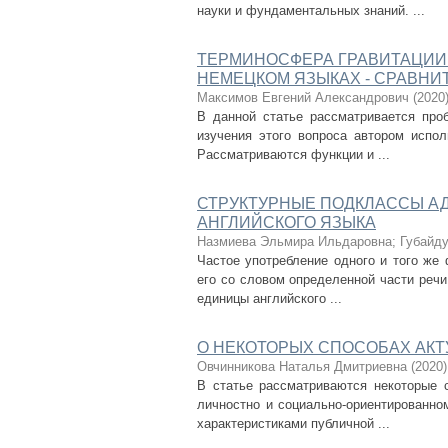
науки и фундаментальных знаний. ...
ТЕРМИНОСФЕРА ГРАВИТАЦИИ 
НЕМЕЦКОМ ЯЗЫКАХ - СРАВН
Максимов Евгений Александрович
(
2020
В данной статье рассматривается про
изучения этого вопроса автором испо
Рассматриваются функции и ...
СТРУКТУРНЫЕ ПОДКЛАССЫ А
АНГЛИЙСКОГО ЯЗЫКА
Назмиева Эльмира Ильдаровна
;
Губайд
Частое употребление одного и того же
его со словом определенной части реч
единицы английского ...
О НЕКОТОРЫХ СПОСОБАХ АК
Овчинникова Наталья Дмитриевна
(
2020
)
В статье рассматриваются некоторые с
личностно и социально-ориентированно
характеристиками публичной ...