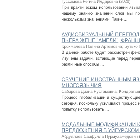
Гуссамова Регина Илдаровна
(
2020
)
При практическом использовании язык
нашему знанию значений слов мы пр
несколькими значениями. Такие ...
АУДИОВИЗУАЛЬНЫЙ ПЕРЕВОД.
ПЬЕРА ЖЕНЕ "АМЕЛИ", ФРАНЦИЯ
Крохмалева Полина Артемовна
;
Бутько 
В данной работе будет рассмотрен фено
Изучены задачи, встающие перед перев
различные способы ...
ОБУЧЕНИЕ ИНОСТРАННЫМ ЯЗ
МНОГОЯЗЫЧИЯ
Сабирова Диана Рустамовна
;
Кондратье
Процесс глобализации и существующие
сегодня, поскольку усиливают процесс 
попытку использовать ...
МОДАЛЬНЫЕ МОДИФИКАЦИИ К
ПРЕДЛОЖЕНИЯ В УЙГУРСКОМ
Абдуллаев Сайфулла Нурмухамедович