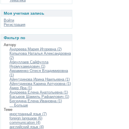
Тематика
Моя учетная запись
Войти
Регистрация
Фильтр по
Автору
Андреева Мария Игоревна (2)
Копылова Наталья Александровна
(2)
Абдуллаев Сайфулла
Нурмухамедович (1)
Авраменко Олеся Владимировна
(1)
Айнутдинова Ирина Наильевна (1)
Айнутдинова Карина Артуровна (1)
Амер Яра (1)
Андреева Елена Анатольевна (1)
Басыров Шамиль Рафаилович (1)
Беседина Елена Ивановна (1)
... Больше
Теме
иностранный язык (7)
foreign language (6)
communication (4)
английский язык (4)