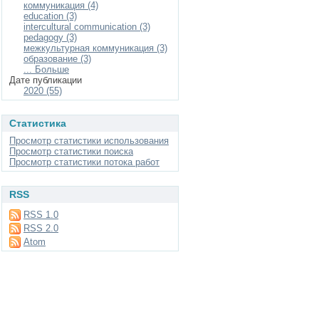
коммуникация (4)
education (3)
intercultural communication (3)
pedagogy (3)
межкультурная коммуникация (3)
образование (3)
... Больше
Дате публикации
2020 (55)
Статистика
Просмотр статистики использования
Просмотр статистики поиска
Просмотр статистики потока работ
RSS
RSS 1.0
RSS 2.0
Atom