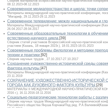
Сборник материалов Всероссийской научно-практической конференции
08.12.2023-08.12.2023
Современное медиапространство и школа: точки сопр
Материалы международной научно-практической конференции, пос
"Мәгариф, 29.11.2023-29.11.2023
Современное телевидение: между национальным и гл
Материалы Международной научно-практической конференции (Казань
26.04.2017-28.04.2017
Современные образовательные технологии в обучении
естественно-научного цикла
[39]
Сборник статей участников Всероссийской научно-практической к
участием (Казань, 18 января 2023г.), 18.01.2023-18.01.2023
Современные проблемы филологии и методики препод
теории и практики
[92]
Cборник научных трудов , 27.10.2017-27.10.2017
Сохранение художественно-исторической среды соврем
фактора культуры
[47]
Материалы Международной научно-практической конференции (Казань,
23.11.2019
СОХРАНЕНИЕ ХУДОЖЕСТВЕННО-ИСТОРИЧЕСКОЙ 
ГОРОДА КАК ДУХОВНОГО ФАКТОРА КУЛЬТУРЫ
[29]
МАТЕРИАЛЫ II МЕЖДУНАРОДНОЙ НАУЧНО-ПРАКТИЧЕСКОЙ КОНФЕР
2016 г.), 16.11.2016-18.11.2016
Социально-педагогические технологии работы с разли
Сборник научных трудов Международной научно-практической кон
Российского общества Януша Корчака/Под ред. Р.А.Валеевой(Казань, 