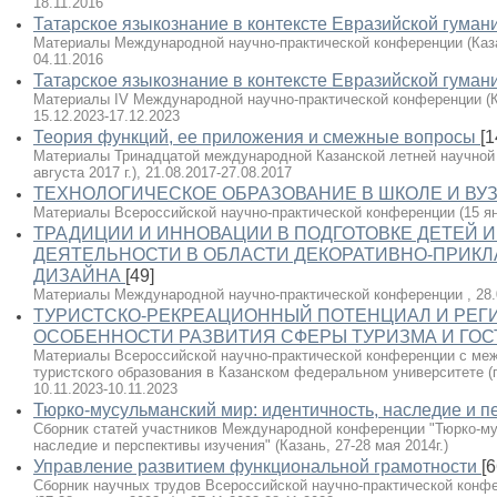
18.11.2016
Татарское языкознание в контексте Евразийской гуман
Материалы Международной научно-практической конференции (Казань
04.11.2016
Татарское языкознание в контексте Евразийской гуман
Материалы IV Международной научно-практической конференции (Каза
15.12.2023-17.12.2023
Теория функций, ее приложения и смежные вопросы
[1
Материалы Тринадцатой международной Казанской летней научной 
августа 2017 г.), 21.08.2017-27.08.2017
ТЕХНОЛОГИЧЕСКОЕ ОБРАЗОВАНИЕ В ШКОЛЕ И ВУ
Материалы Всероссийской научно-практической конференции (15 янва
ТРАДИЦИИ И ИННОВАЦИИ В ПОДГОТОВКЕ ДЕТЕЙ 
ДЕЯТЕЛЬНОСТИ В ОБЛАСТИ ДЕКОРАТИВНО-ПРИКЛ
ДИЗАЙНА
[49]
Материалы Международной научно-практической конференции , 28.0
ТУРИСТСКО-РЕКРЕАЦИОННЫЙ ПОТЕНЦИАЛ И РЕ
ОСОБЕННОСТИ РАЗВИТИЯ СФЕРЫ ТУРИЗМА И ГО
Материалы Всероссийской научно-практической конференции с ме
туристского образования в Казанском федеральном университете (г. 
10.11.2023-10.11.2023
Тюрко-мусульманский мир: идентичность, наследие и 
Сборник статей участников Международной конференции "Тюрко-му
наследие и перспективы изучения" (Казань, 27-28 мая 2014г.)
Управление развитием функциональной грамотности
[6
Сборник научных трудов Всероссийской научно-практической кон