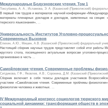
Международные Бодуэновские чтения. Том 1
Токсубаева, А. А.
;
Исламова, Э. А.
(
Казанский (Приволжский) федераль
В первый том трудов и материалов научной конференции «Международ
материалы пленарных докладов и докладов, заявленных на секции: 
тюркского языкознания», ...
Универсальность Институтов Уголовно-процессуально
Современных Вызовов
Епихин, А.Ю.
;
Мишин, А.В.
(
Казанский (Приволжский) федеральный уни
Настоящий сборник научных трудов представляет собой итог работы М
круглого стола, посвященного актуальным вопросам уголовно-процес
организовано в честь ...
Самойловские чтения. Современные проблемы физио
Ситдикова, Г.Ф.
;
Яковлев, А.В.
;
Сорокина, Д.М.
(
Казанский (Приволжский
Сборник включает в себя тезисы докладов участников Всероссийс
участием «Самойловские чтения. Современные проблемы физиологии»
физиологии человека и животных. ...
IV Международный конгресс социологов тюркского ми
социальной динамики: трансформация обществ в эпох