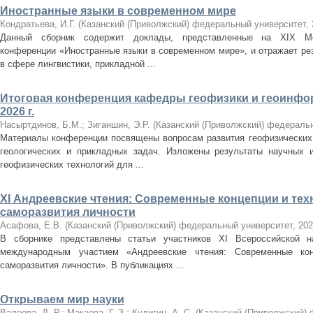
Иностранные языки в современном мире
Кондратьева, И.Г.
(
Казанский (Приволжский) федеральный университет
,
Данный сборник содержит доклады, представленные на XIX Меж
конференции «Иностранные языки в современном мире», и отражает ре
в сфере лингвистики, прикладной ...
Итоговая конференция кафедры геофизики и геоинф
2026 г.
Насыртдинов, Б.М.
;
Зиганшин, Э.Р.
(
Казанский (Приволжский) федераль
Материалы конференции посвящены вопросам развития геофизических
геологических и прикладных задач. Изложены результаты научных и
геофизических технологий для ...
XI Андреевские чтения: Современные концепции и тех
саморазвития личности
Асафова, Е.В.
(
Казанский (Приволжский) федеральный университет
,
202
В сборнике представлены статьи участников XI Всероссийской на
международным участием «Андреевские чтения: Современные кон
саморазвития личности». В публикациях ...
Открываем мир науки
Валеева, Д. Р.
;
Макаева, Г. З.
;
Кулигин, А. С.
(
Казанский (Приволжский)