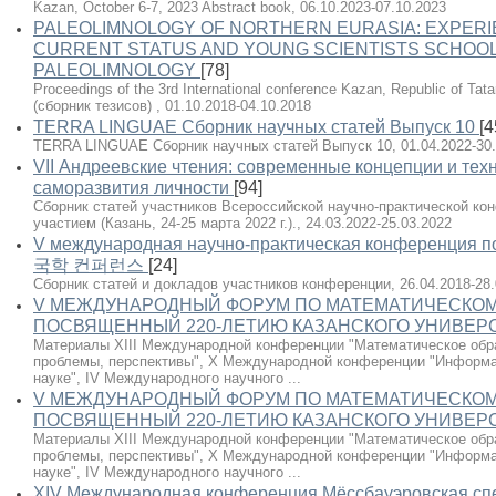
Kazan, October 6-7, 2023 Abstract book, 06.10.2023-07.10.2023
PALEOLIMNOLOGY OF NORTHERN EURASIA: EXPERI
CURRENT STATUS AND YOUNG SCIENTISTS SCHOOL 
PALEOLIMNOLOGY
[78]
Proceedings of the 3rd International conference Kazan, Republic of Tat
(сборник тезисов) , 01.10.2018-04.10.2018
TERRA LINGUAE Сборник научных статей Выпуск 10
[4
TERRA LINGUAE Сборник научных статей Выпуск 10, 01.04.2022-30.
VII Андреевские чтения: современные концепции и тех
саморазвития личности
[94]
Сборник статей участников Всероссийской научно-практической к
участием (Казань, 24-25 марта 2022 г.)., 24.03.2022-25.03.2022
V международная научно-практическая конференци
국학 컨퍼런스
[24]
Сборник статей и докладов участников конференции, 26.04.2018-28.
V МЕЖДУНАРОДНЫЙ ФОРУМ ПО МАТЕМАТИЧЕСКОМ
ПОСВЯЩЕННЫЙ 220-ЛЕТИЮ КАЗАНСКОГО УНИВЕРСИТ
Материалы XIII Международной конференции "Математическое образ
проблемы, перспективы", X Международной конференции "Информа
науке", IV Международного научного ...
V МЕЖДУНАРОДНЫЙ ФОРУМ ПО МАТЕМАТИЧЕСКОМ
ПОСВЯЩЕННЫЙ 220-ЛЕТИЮ КАЗАНСКОГО УНИВЕРСИТ
Материалы XIII Международной конференции "Математическое образ
проблемы, перспективы", X Международной конференции "Информа
науке", IV Международного научного ...
XIV Международная конференция Мёссбауэровская спе