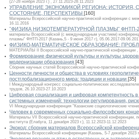
(27-28 ноября 2023 г.) , 27.11.2023-28.11.2023
УПРАВЛЕНИЕ ЭКОНОМИКОЙ РЕГИОНА: ИСТОРИЯ,
СОСТОЯНИЕ, ПЕРСПЕКТИВЫ
[160]
Материалы Всероссийской научно-практической конференции с меж
16.11.2016
"ФИЗИКА НИЗКОТЕМПЕРАТУРНОЙ ПЛАЗМЫ" ФНТП-2
материалы Всероссийской (с международным участием) конференц
плазмы" ФНТП-2017 (Казань,5 - 9 июня 2017 г), 05.06.2017-09.06.201
ФИЗИКО-МАТЕМАТИЧЕСКОЕ ОБРАЗОВАНИЕ: ПРОБ
МАТЕРИАЛЫ II Всероссийской научно-практической конференции , 0
Формирование физической культуры и культуры здоров
модернизации образования
[43]
Сборник научных статей Всероссийской научно-практической конфер
Ценности личности и общества в условиях геополитиче
постглобализационного мира: традиции и новации
[35]
I Международный конгресс социально-политических исследователе
трудов, 26.10.2023-27.10.2023
Цифровая социализация и цифровая компетентность в
системных изменений: технологии регулирования, риск
VI Международная конференция "Казанские социологические чтения"
Человек в современных социально-философских конц
Материалы VII Всероссийской научно-практической конференции, 
института (Елабуга, 11 декабря 2023 г.), 11.12.2023-11.12.2023
Экокод: сборник материалов Всероссийской конферен
Материалы Всероссийской конференции (Казань, 5-7 декабря 2023 г.)
Экология врановых птиц в естественных и антропоге