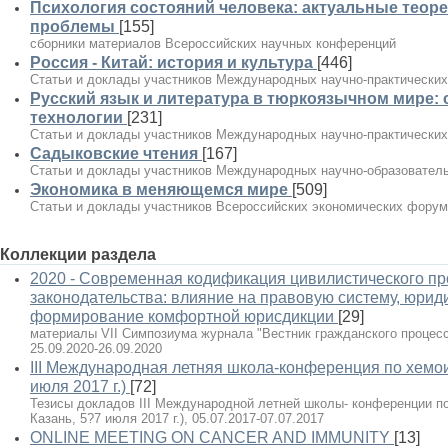
Психология состояний человека: актуальные теор
проблемы
[155]
сборники материалов Всероссийских научных конференций
Россия - Китай: история и культура
[446]
Статьи и доклады участников Международных научно-практически
Русский язык и литература в тюркоязычном мире:
технологии
[231]
Статьи и доклады участников Международных научно-практически
Садыковские чтения
[167]
Статьи и доклады участников Международных научно-образовател
Экономика в меняющемся мире
[509]
Статьи и доклады участников Всероссийских экономических фору
Коллекции раздела
2020 - Современная кодификация цивилистического пр
законодательства: влияние на правовую систему, юрид
формирование комфортной юрисдикции
[29]
материалы VII Симпозиума журнала "Вестник гражданского процесса"
25.09.2020-26.09.2020
III Международная летняя школа-конференция по хемои
июля 2017 г.)
[72]
Тезисы докладов III Международной летней школы- конференции п
Казань, 5?7 июля 2017 г.), 05.07.2017-07.07.2017
ONLINE MEETING ON CANCER AND IMMUNITY
[13]