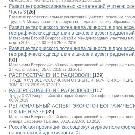
ОБРАЗОВАНИЮ ЧАСТЬ 2 , 29.05.2019-31.05.2019
Развитие профессиональных компетенций учителя: осн
Часть 3
[26]
Развитие профессиональных компетенций учителя: основные пробл
трудов V Международного форума по педагогическому образованию: 
Развитие творческого потенциала личности в процессе
географических дисциплин в школе и вузе: предметны
Материалы Второй Всероссийской с Международным участием науч
марта 2016 г. , 24.03.2016-25.03.2016
Развитие творческого потенциала личности в процессе
географических дисциплин в школе и вузе: предметны
[51]
Материалы Всероссийской научно-практической конференции с меж
27 марта 2015 г.), 25.03.2015-27.03.2015
РАСПРОСТРАНЕНИЕ РАДИОВОЛН
[139]
ТРУДЫ XXVI ВСЕРОССИЙСКОЙ ОТКРЫТОЙ НАУЧНОЙ КОНФЕРЕНЦИИ (
ТОМ, 01.07.2019-06.07.2019
РАСПРОСТРАНЕНИЕ РАДИОВОЛН
[107]
Труды XXVI Всероссийской открытой научной конференции (Казань, 1-
06.07.2019
РЕГИОНАЛЬНЫЙ АСПЕКТ ЭКОЛОГО-ГЕОГРАФИЧЕСК
ШКОЛЕ И ВУЗЕ
[35]
Материалы Всероссийской научно-практической конференции, пос
Анвара Сафовича Тайсина, 30.10.2020-30.10.2020
Российская провинция как социокультурное поле форм
национальной идентичности
[0]