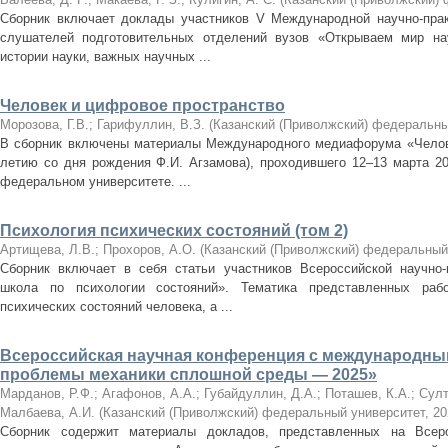
Сборник включает доклады участников V Международной научно-прак
слушателей подготовительных отделений вузов «Открываем мир на
истории науки, важных научных ...
Человек и цифровое пространство
Морозова, Г.В.
;
Гарифуллин, В.З.
(
Казанский (Приволжский) федеральны
В сборник включены материалы Международного медиафорума «Челове
летию со дня рождения Ф.И. Агзамова), проходившего 12–13 марта 20
федеральном университете. ...
Психология психических состояний (том 2)
Артищева, Л.В.
;
Прохоров, А.О.
(
Казанский (Приволжский) федеральный
Сборник включает в себя статьи участников Всероссийской научно-
школа по психологии состояний». Тематика представленных раб
психических состояний человека, а ...
Всероссийская научная конференция с международны
проблемы механики сплошной среды — 2025»
Марданов, Р.Ф.
;
Агафонов, А.А.
;
Губайдуллин, Д.А.
;
Поташев, К.А.
;
Султ
Малбаева, А.И.
(
Казанский (Приволжский) федеральный университет
,
20
Сборник содержит материалы докладов, представленных на Всер