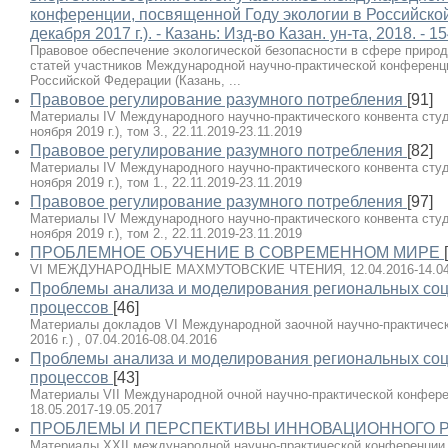
конференции, посвященной Году экологии в Российской
декабря 2017 г.). - Казань: Изд-во Казан. ун-та, 2018. - 15
Правовое обеспечение экологической безопасности в сфере природ
статей участников Международной научно-практической конференци
Российской Федерации (Казань, ...
Правовое регулирование разумного потребления
[91]
Материалы IV Международного научно-практического конвента студе
ноября 2019 г.), том 3., 22.11.2019-23.11.2019
Правовое регулирование разумного потребления
[82]
Материалы IV Международного научно-практического конвента студе
ноября 2019 г.), том 1., 22.11.2019-23.11.2019
Правовое регулирование разумного потребления
[97]
Материалы IV Международного научно-практического конвента студе
ноября 2019 г.), том 2., 22.11.2019-23.11.2019
ПРОБЛЕМНОЕ ОБУЧЕНИЕ В СОВРЕМЕННОМ МИРЕ
VI МЕЖДУНАРОДНЫЕ МАХМУТОВСКИЕ ЧТЕНИЯ, 12.04.2016-14.04
Проблемы анализа и моделирования региональных соц
процессов
[46]
Материалы докладов VI Международной заочной научно-практическ
2016 г.) , 07.04.2016-08.04.2016
Проблемы анализа и моделирования региональных соц
процессов
[43]
Материалы VII Международной очной научно-практической конференц
18.05.2017-19.05.2017
ПРОБЛЕМЫ И ПЕРСПЕКТИВЫ ИННОВАЦИОННОГО 
Материалы XXII международной научно-практической конференции (Ал