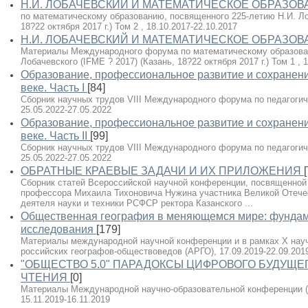
Н.И. ЛОБАЧЕВСКИЙ И МАТЕМАТИЧЕСКОЕ ОБРАЗОВ
по математическому образованию, посвященного 225-летию Н.И. Лоб
18?22 октября 2017 г.) Том 2 , 18.10.2017-22.10.2017
Н.И. ЛОБАЧЕВСКИЙ И МАТЕМАТИЧЕСКОЕ ОБРАЗОВ
Материалы Международного форума по математическому образован
Лобачевского (IFME ? 2017) (Казань, 18?22 октября 2017 г.) Том 1 , 
Образование, профессиональное развитие и сохранени
веке. Часть I
[84]
Сборник научных трудов VIII Международного форума по педагогич
25.05.2022-27.05.2022
Образование, профессиональное развитие и сохранени
веке. Часть II
[99]
Сборник научных трудов VIII Международного форума по педагогич
25.05.2022-27.05.2022
ОБРАТНЫЕ КРАЕВЫЕ ЗАДАЧИ И ИХ ПРИЛОЖЕНИЯ
Сборник статей Всероссийской научной конференции, посвященной
профессора Михаила Тихоновича Нужина участника Великой Отече
деятеля науки и техники РСФСР ректора Казанского ...
Общественная география в меняющемся мире: фунда
исследования
[179]
Материалы международной научной конференции и в рамках X нау
российских географов-обществоведов (АРГО), 17.09.2019-22.09.201
"ОБЩЕСТВО 5.0" ПАРАДОКСЫ ЦИФРОВОГО БУДУЩЕГ
ЧТЕНИЯ
[0]
Материалы Международной научно-образовательной конференции (Каз
15.11.2019-16.11.2019