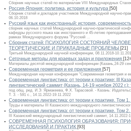
Сборник научных статей по материалам VIII Международных Стахеев
Россия-Япония: политика, история и культура
[50]
Сборник статей и докладов участников Международной научно-прак
06.10.2018
Русский язык как иностранный: история, современност
сборник научных статей Международной научно-практической конф
кафедры русского языка как иностранного и 45-летию преподавания
рамках Международного форума "Русский ...
Сборник статей: ПСИХОЛОГИЯ СОСТОЯНИЙ ЧЕЛОВ
ТЕОРЕТИЧЕСКИЕ И ПРИКЛАДНЫЕ ПРОБЛЕМЫ
[21]
Третьей Международной научной конференции, 08.11.2018-10.11.20
Сеточные методы для краевых задач и приложения
[12
Материалы десятой международной конференции (Казань,24-29 сентяб
Современная геометрия и ее приложения
[57]
Международная научная конференция "Современная геометрия и ее 
Современная лингвистика: от теории к практике: III К
лингвистический саммит (Казань, 14-19 ноября 2022 г.): тр
под общ. ред. И.Э. Ярмакеева, Ф.Х. Тарасовой. - Казань: Издательс
Т. 3. - 591 с., 14.11.2022-19.11.2022
Современная лингвистика: от теории к практике. Том 1.
Труды и материалы III Казанского международного лингвистического
Современная лингвистика: от теории к практике. Том 2.
III Казанский международный лингвистический саммит, 14.11.2022-1
СОВРЕМЕННАЯ ПСИХОЛОГИЯ ОБРАЗОВАНИЯ: ПРИ
ИССЛЕДОВАНИЙ И ПРАКТИК
[93]