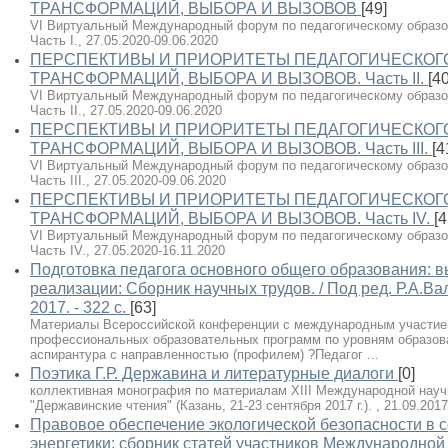
ТРАНСФОРМАЦИЙ, ВЫБОРА И ВЫЗОВОВ
[49]
VI Виртуальный Международный форум по педагогическому образо
Часть I., 27.05.2020-09.06.2020
ПЕРСПЕКТИВЫ И ПРИОРИТЕТЫ ПЕДАГОГИЧЕСКОГО
ТРАНСФОРМАЦИЙ, ВЫБОРА И ВЫЗОВОВ. Часть II.
[40
VI Виртуальный Международный форум по педагогическому образо
Часть II., 27.05.2020-09.06.2020
ПЕРСПЕКТИВЫ И ПРИОРИТЕТЫ ПЕДАГОГИЧЕСКОГО
ТРАНСФОРМАЦИЙ, ВЫБОРА И ВЫЗОВОВ. Часть III.
[4
VI Виртуальный Международный форум по педагогическому образо
Часть III., 27.05.2020-09.06.2020
ПЕРСПЕКТИВЫ И ПРИОРИТЕТЫ ПЕДАГОГИЧЕСКОГО
ТРАНСФОРМАЦИЙ, ВЫБОРА И ВЫЗОВОВ. Часть IV.
[4
VI Виртуальный Международный форум по педагогическому образо
Часть IV., 27.05.2020-16.11.2020
Подготовка педагога основного общего образования: в
реализации: Сборник научных трудов. / Под ред. Р.А.Ва
2017. - 322 с.
[63]
Материалы Всероссийской конференции с международным участие
профессиональных образовательных программ по уровням образова
аспирантура с направленностью (профилем) ?Педагог ...
Поэтика Г.Р. Державина и литературные диалоги
[0]
коллективная монография по материалам XIII Международной науч
"Державинские чтения" (Казань, 21-23 сентября 2017 г.). , 21.09.201
Правовое обеспечение экологической безопасности в 
энергетики: сборник статей участников Международной