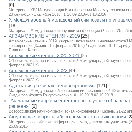
[0]
Материалы XIV Международной конференции Мёссбауэровская спек
28 сентября - 1 октября 2016 г.), 28.09.2016-01.10.2016
X Международный молодежный симпозиум по управлен
[18]
Материалы Международной научной конференции (Казань, 25 - 26 ноя
АГЗАМОВСКИЕ ЧТЕНИЯ - 2019
[25]
Агзамовские чтения - 2019: сборник материалов и научных статей
конференции (Казань, 15 февраля 2019 г.) / науч. ред.: В.З. Гарифул
Галиева. - Казань: ...
Агзамовские чтения - 2020-2021
[35]
Сборник материалов и научных статей Международной научно-практ
февраля 2021 г.)
Агзамовские чтения - 2022
[49]
Сборник материалов и научных статей Международной научно-практ
февраля 2022 г.)
Адаптация развивающегося организма
[121]
Материалы Международной конференции, посвященной 80-летию за
Ситдикова Фарита Габдулхаковича, 01.10.2018-02.10.2018
"Актуальные вопросы естественно-научного образовани
решения"
[0]
Всероссийская научно-практическая конференция (Казань, 21-22 апре
Актуальные вопросы иберо-романского языкознания
[2
Материалы российской конференции с международным участием (24-
26.09.2015
Актуальные вопросы преподавания китайского и других