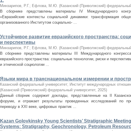
1.
Минзарипов, Р.Г.
;
Ефлова, М.Ю.
(
Казанский (Приволжский) федеральный
В сборнике представлены материалы IV Международного конгр
«Евразийские контексты социальной динамики: трансформация обще
организованного Институтом социально- ...
Устойчивое развитие евразийского пространства: соц
и перспективы
Минзарипов, Р.Г.
;
Ефлова, М.Ю.
(
Казанский (Приволжский) федеральный
В сборнике представлены материалы III Международного конгресса
евразийского пространства: социальные технологии, риски и перспекти
и этнической социологии ...
Языки мира в транснациональном измерении и прост
Казанский федеральный университет; Институт международных отношен
(
Казанский (Приволжский) федеральный университет
,
2025
)
Данный сборник содержит доклады, представленные на II Казанск
форуме, и отражает результаты проведенных исследований по про
переводу в XXI веке, цифровых практик ...
Kazan Golovkinsky Young Scientists’ Stratigraphic Meetin
Systems: Stratigraphy, Geochronology, Petroleum Resour