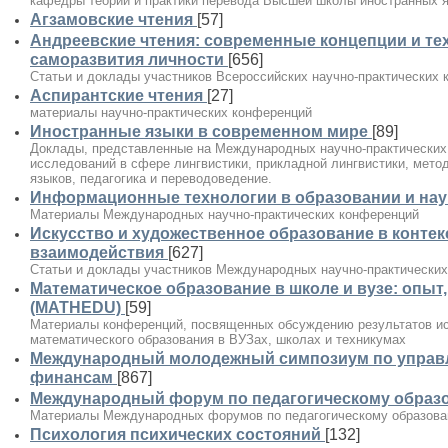
кафедры теории и практики перевода Высшей школы иностранных я
Агзамовские чтения
[57]
Андреевские чтения: современные концепции и те
саморазвития личности
[656]
Статьи и доклады участников Всероссийских научно-практических
Аспирантские чтения
[27]
материалы научно-практических конференций
Иностранные языки в современном мире
[89]
Доклады, представленные на Международных научно-практических
исследований в сфере лингвистики, прикладной лингвистики, мето
языков, педагогика и переводоведение.
Информационные технологии в образовании и нау
Материалы Международных научно-практических конференций
Искусство и художественное образование в контек
взаимодействия
[627]
Статьи и доклады участников Международных научно-практически
Математическое образование в школе и вузе: опыт
(MATHEDU)
[59]
Материалы конференций, посвященных обсуждению результатов ис
математического образования в ВУЗах, школах и техникумах
Международный молодежный симпозиум по управл
финансам
[867]
Международный форум по педагогическому образо
Материалы Международных форумов по педагогическому образов
Психология психических состояний
[132]