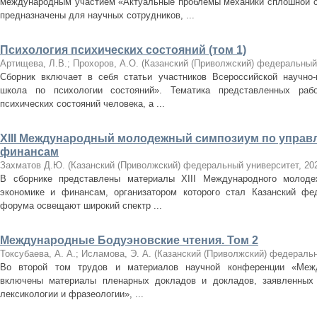
международным участием «Актуальные проблемы механики сплошной с
предназначены для научных сотрудников, ...
Психология психических состояний (том 1)
Артищева, Л.В.
;
Прохоров, А.О.
(
Казанский (Приволжский) федеральный
Сборник включает в себя статьи участников Всероссийской научно-
школа по психологии состояний». Тематика представленных раб
психических состояний человека, а ...
XIII Международный молодежный симпозиум по управл
финансам
Захматов Д.Ю.
(
Казанский (Приволжский) федеральный университет
,
20
В сборнике представлены материалы XIII Международного молоде
экономике и финансам, организатором которого стал Казанский фе
форума освещают широкий спектр ...
Международные Бодуэновские чтения. Том 2
Токсубаева, А. А.
;
Исламова, Э. А.
(
Казанский (Приволжский) федераль
Во второй том трудов и материалов научной конференции «Межд
включены материалы пленарных докладов и докладов, заявленных 
лексикологии и фразеологии», ...