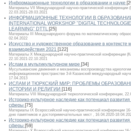
Информационные технологии в образовании и науке
[2
Материалы VII Международной научно-практической конференции (Каз
22.03.2021-28.03.2021
ИНФОРМАЦИОННЫЕ ТЕХНОЛОГИИ В ОБРАЗОВАНИИ И Н
INTERNATIONAL WORKSHOP "DIGITAL TECHNOLOGI
LEARNING" DTTL
[25]
Материалы III Международного форума по математическому образов
02.04.2022
Искусство и художественное образование в контексте 
взаимодействия 2021
[122]
Материалы X Международной научно-практической конференции (Каза
22.10.2021-22.10.2021
Ислам в мультикультурном мире
[34]
Мусульманские движения и механизмы воспроизводства идеологии
информационном пространстве 3-й Казанский международный научн
17.04.2013
ИСЛАМ И ТЮРКСКИЙ МИР: ПРОБЛЕМЫ ОБРАЗОВАНИ
ИСТОРИИ И РЕЛИГИИ
[116]
Материалы VIII Международной тюркологической конференции, 22.0
Историко-культурное наследие как потенциал развития
сферы
[75]
Материалы IX Всероссийской научно-практической конференции 16-
дню памятников и достопримечательных мест , 16.04.2020-18.04.20
Историко-культурное наследие как потенциал развития
сферы
[59]
Материалы X Всероссийской научно-практической конференции 16-