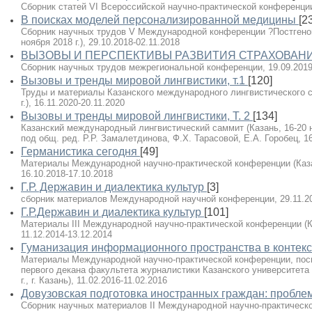
Сборник статей VI Всероссийской научно-практической конференции
В поисках моделей персонализированной медицины
[2
Сборник научных трудов V Международной конференции ?Постгеном?
ноября 2018 г.), 29.10.2018-02.11.2018
ВЫЗОВЫ И ПЕРСПЕКТИВЫ РАЗВИТИЯ СТРАХОВАН
Сборник научных трудов межрегиональной конференции, 19.09.2019
Вызовы и тренды мировой лингвистики, т.1
[120]
Труды и материалы Казанского международного лингвистического с
г.), 16.11.2020-20.11.2020
Вызовы и тренды мировой лингвистики, Т. 2
[134]
Казанский международный лингвистический саммит (Казань, 16-20 ноябр
под общ. ред. Р.Р. Замалетдинова, Ф.Х. Тарасовой, Е.А. Горобец, 16
Германистика сегодня
[49]
Материалы Международной научно-практической конференции (Казань
16.10.2018-17.10.2018
Г.Р. Державин и диалектика культур
[3]
сборник материалов Международной научной конференции, 29.11.20
Г.Р.Державин и диалектика культур
[101]
Материалы III Международной научно-практической конференции (Каз
11.12.2014-13.12.2014
Гуманизация информационного пространства в контекст
Материалы Международной научно-практической конференции, пос
первого декана факультета журналистики Казанского университета
г., г. Казань), 11.02.2016-11.02.2016
Довузовская подготовка иностранных граждан: пробле
Сборник научных материалов II Международной научно-практическо