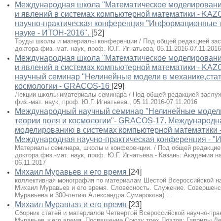
Международная школа "Математическое моделировани
и явлений в системах компьютерной математики - KA
научно-практическая конференция "Информационные т
науке - ИТОН-2016".
[52]
Труды школы и материалы конференции / Под общей редакцией зас
доктора физ.-мат. наук, проф. Ю.Г. Игнатьева, 05.11.2016-07.11.2016
Международная школа "Математическое моделирован
и явлений в системах компьютерной математики - KA
научный семинар "Нелинейные модели в механике,стати
космологии - GRACOS-16
[29]
Лекции школы иматериалы семинара / Под общей редакцией заслуж
физ.-мат. наук, проф. Ю.Г. Игнатьева., 05.11.2016-07.11.2016
Международный научный семинар "Нелинейные модели 
теории поля и космологии"- GRACOS-17. Международн
моделированию в системах компьютерной математики 
Международная научно-практическая конференция - "
Материалы семинара, школы и конференции. / Под общей редакцией
доктора физ.-мат. наук, проф. Ю.Г. Игнатьева - Казань: Академия нау
06.11.2017
Михаил Муравьев и его время
[24]
коллективная монография по материалам Шестой Всероссийской на
Михаил Муравьев и его время. Словесность. Служение. Совершенс
Муравьева и 300-летию Александра Сумарокова) ...
Михаил Муравьев и его время
[23]
Сборник статей и материалов Четвертой Всероссийской научно-пр
Муравьев и его время. Посвящение Союзу трех Поэтов: Гаврилы Д