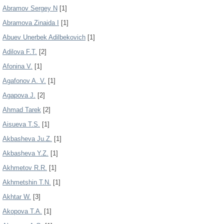
Abramov Sergey N
[1]
Abramova Zinaida I
[1]
Abuev Unerbek Adilbekovich
[1]
Adilova F.T.
[2]
Afonina V.
[1]
Agafonov A. V.
[1]
Agapova J.
[2]
Ahmad Tarek
[2]
Aisueva T.S.
[1]
Akbasheva Ju.Z.
[1]
Akbasheva Y.Z.
[1]
Akhmetov R.R.
[1]
Akhmetshin T.N.
[1]
Akhtar W.
[3]
Akopova T.A.
[1]