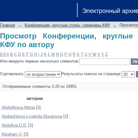
Просмотр Конференции, круглые ст
Электронный архи
Главная
→
Конференции, круглые столы, семинары КФУ
→
Просмотр
Просмотр Конференции, круглые
КФУ по автору
0-9
A
B
C
D
E
F
G
H
I
J
K
L
M
N
O
P
Q
R
S
T
U
V
W
X
Y
Z
Или введите первые несколько символов:
Сортировать:
Результаты поиска на странице:
Отображаемые элементы 1-20 из 19951
авторам
Abdrafikova Albina
[1]
Abdrashitova Lyudmila Maratovna
[1]
Abdullina D.R.
[1]
Abraham V.
[1]