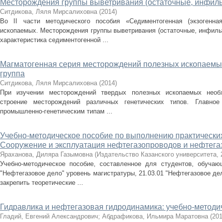
Месторождения группы выветривания (остаточные, инфил
Ситдикова, Ляля Мирсалиховна
(
2014
)
Во II части методического пособия «Седиментогенная (экзогенна
ископаемых. Месторождения группы выветривания (остаточные, инфиль
характеристика седиментогенной ...
Магматогенная серия месторождений полезных ископаемых.
группа
Ситдикова, Ляля Мирсалиховна
(
2014
)
При изучении месторождений твердых полезных ископаемых необх
строение месторождений различных генетических типов. Главно
промышленно-генетическим типам ...
Учебно-методическое пособие по выполнению практических
Сооружение и эксплуатация нефтегазопроводов и нефтег
Яраханова, Диляра Газымовна
(
Издательство Казанского университета
,
Учебно-методическое пособие, составленное для студентов, обучаю
"Нефтегазовое дело" уровень магистратуры, 21.03.01 "Нефтегазовое де
закрепить теоретические ...
Гидравлика и нефтегазовая гидродинамика: учебно-методи
Гладий, Евгений Александрович
;
Абдрафикова, Ильмира Маратовна
(
20