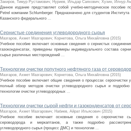
Закиров, Тимур Рустамович
;
Нуриев, Ильдар Саяхович
;
Хузин, Илнур А
Данное издание представляет собой учебно-методическое пособие п
Petrel компании Schlumberger. Предназначено для студентов Института
Казанского федерального ...
Сернистые соединения углеводородного сырья
Мазгаров, Ахмет Мазгарович
;
Корнетова, Ольга Михайловна
(
2015
)
Учебное пособие включает основные сведения о сернистых соединения
газоконденсатах, приведены примеры индивидуального состава серн
сырье различных месторождений ...
Технологии очистки попутного нефтяного газа от сероводо
Мазгаров, Ахмет Мазгарович
;
Корнетова, Ольга Михайловна
(
2015
)
Учебное пособие включает общие сведения о процессах сероочистки у
полный обзор методов очистки углеводородного сырья и подробно
технологии очистки углеводородных ...
Технологии очистки сырой нефти и газоконденсатов от се
Мазгаров, Ахмет Мазгарович
;
Набиев, Айрат Ильясович
(
2015
)
Учебное пособие включает основные сведения о сероочистке сы
сероводорода и меркаптанов, а также подробно рассмотрены
углеводородного сырья (процесс ДМС) и технологии ...