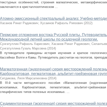
текстурных особенностей, строения магматических, метаморфически
заключается в кристаллооптическом ...
Атомно-эмиссионный спектральный анализ: Учебно-методи
Хасанов Ринат Радикович
;
Хусаинов Рафаэль Риязович
(
2012
)
Пермские отложения востока Русской плиты. Путеводитель 
Международной летней школы по осадочной геологии.
Сунгатуллин Рафаэль Харисович
;
Хасанов Ринат Радикович
;
Силантье
Сунгатуллина Гузаль Марсовна
(
2014
)
В путеводителе приведены история изучения и краткое геологичес
бассейнах Волги и Камы. Путеводитель рассчитан на геологов, преподав
Магматогенная (эндогенная) серия месторождений полезных
Карбонатитовая, пегматитовая, альбитит-грейзеновая груп
Ситдикова, Ляля Мирсалиховна
(
2014
)
В III-й части методического пособия «Магматогенная (эндогенна
ископаемых. Карбонатитовая, пегматитовая, альбитит-грейзенова
специфических типов полезных ископаемых. ...
Седиментогенная (экзогенная) серия месторождений полезн