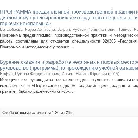
ПРОГРАММА преддипломной производственной практики и 
дипломному проектированию для студентов специальности
горючих ископаемых»
Батырбаева, Рауза Ахатовна
;
Вафин, Рустем Фердинантович
;
Ганиев, Р
Программа преддипломной производственной практики и методически
работы составлены для студентов специальности 020305 «Геология
Программа и методические указания ...
Бурение скважин и разработка нефтяных и газовых место
руководство (программа) по прохождению учебной ознаком
Вафин, Рустем Фердинантович
;
Ильин, Никита Юрьевич
(
2015
)
Методическое руководство составлено для студентов специальнос
ископаемых» и «Нефтегазовое дело», содержит цели, задачи и со
практики, библиографический список, ...
Отображаемые элементы 1-20 из 215