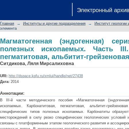
Магматогенная (эндогенная) сери
Электронный архи
Часть III. Карбонатитовая, пегматит
Главная
→
Институты и другие подразделения
→
Институт геологии 
элемента
Магматогенная (эндогенная) сер
полезных ископаемых. Часть III.
пегматитовая, альбитит-грейзенова
Ситдикова, Ляля Мирсалиховна
URI:
http://dspace.kpfu.ru/xmlui/handle/net/27438
Дата:
2014
Аннотации:
В III-й части методического пособия «Магматогенная (эндогенна
ископаемых. Карбонатитовая, пегматитовая, альбитит-грейзенова
специфических типов полезных ископаемых. Карбонатиты образуют
месторождений в силу резко специфических геологических условий 
связаны с платформенным этапом геологического развития и ассоциир
щелочных пород. В методическом пособии также рассмотрены две гр