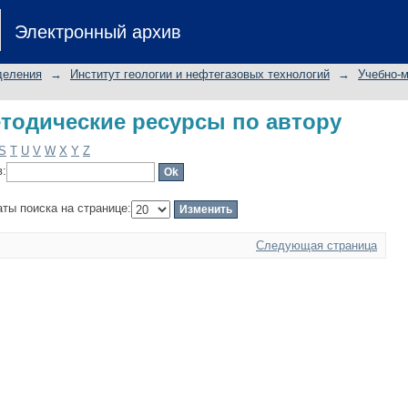
тодические ресурсы по автору
Электронный архив
деления
→
Институт геологии и нефтегазовых технологий
→
Учебно-
тодические ресурсы по автору
S
T
U
V
W
X
Y
Z
в:
аты поиска на странице:
Следующая страница