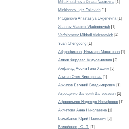
Miftakhutdinova Dinara Nadirovna
[1]
Minkhanov Ilgiz Failevich
[1]
Pituganova Anastasiya Evgenevna
[1]
Silantev Vladimir Vladimirovich
[1]
Varfolomeev Mikhail Alekseevich
[4]
Yuan Chengdong
[1]
Абдрафикова, Ильмира Маратовна
[1]
Алиев Фирдавс Абдусамиевич
[2]
Алфаяад Ассим Гани Хашим
[3]
Аникин Олег Викторович
[1]
Архипов Евгений Владимирович
[1]
Атрощенко Валерий Валерьевич
[1]
Афанасьева Надежда Иосифовна
[1]
Ахметова Анна Николаевна
[1]
Балабанов Юрий Павлович
[3]
Балабанов, Ю. П.
[1]