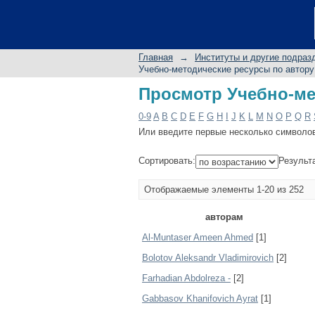
Просмотр Учебно-ме
Главная
→
Институты и другие подраз
Учебно-методические ресурсы по автору
Просмотр Учебно-ме
0-9
A
B
C
D
E
F
G
H
I
J
K
L
M
N
O
P
Q
R
Или введите первые несколько символо
Сортировать:
Результ
Отображаемые элементы 1-20 из 252
авторам
Al-Muntaser Ameen Ahmed
[1]
Bolotov Aleksandr Vladimirovich
[2]
Farhadian Abdolreza -
[2]
Gabbasov Khanifovich Ayrat
[1]