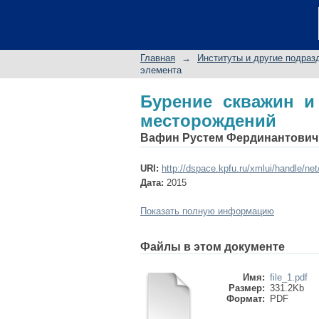
Бурение скважин и 
Главная
→
Институты и другие подраз
элемента
Бурение скважин и
месторождений
Вафин Рустем Фердинантович
URI:
http://dspace.kpfu.ru/xmlui/handle/ne
Дата:
2015
Показать полную информацию
Файлы в этом документе
Имя:
file_1.pdf
Размер:
331.2Kb
Формат:
PDF