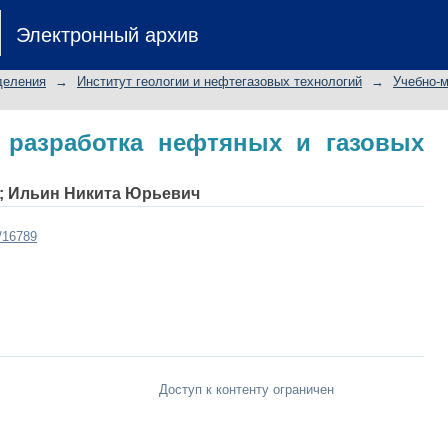
разработка нефтяных и газовых мес
Электронный архив
деления
→
Институт геологии и нефтегазовых технологий
→
Учебно-
 разработка нефтяных и газовых
;
Ильин Никита Юрьевич
t/16789
Доступ к контенту ограничен