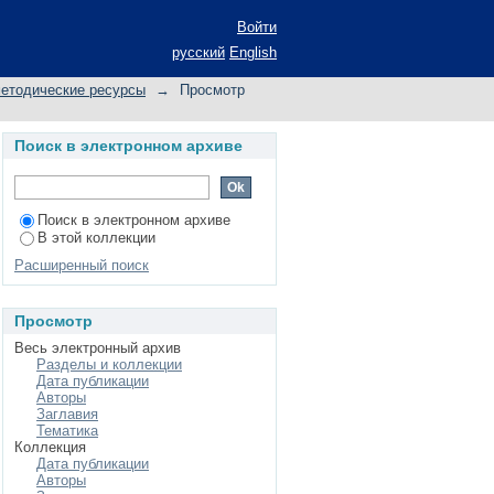
торождений
Войти
русский
English
методические ресурсы
→
Просмотр
Поиск в электронном архиве
Поиск в электронном архиве
В этой коллекции
Расширенный поиск
Просмотр
Весь электронный архив
Разделы и коллекции
Дата публикации
Авторы
Заглавия
Тематика
Коллекция
Дата публикации
Авторы