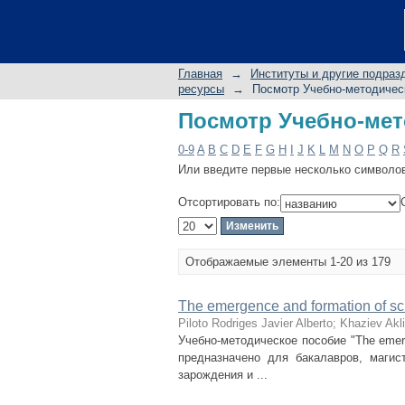
Посмотр Учебно-мет
Главная
→
Институты и другие подраз
ресурсы
→
Посмотр Учебно-методичес
Посмотр Учебно-мет
0-9
A
B
C
D
E
F
G
H
I
J
K
L
M
N
O
P
Q
R
Или введите первые несколько символо
Отсортировать по:
Отображаемые элементы 1-20 из 179
The emergence and formation of sci
Piloto Rodriges Javier Alberto
;
Khaziev Akl
Учебно-методическое пособие "The emergen
предназначено для бакалавров, магис
зарождения и ...