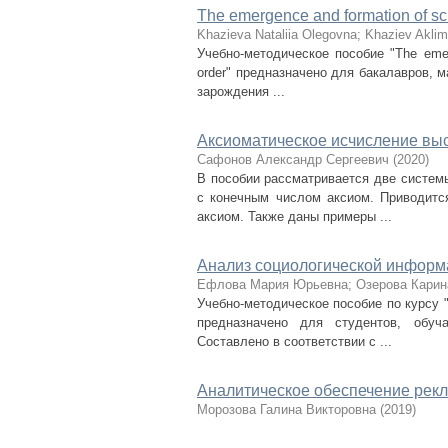
The emergence and formation of scie
Khazieva Nataliia Olegovna
;
Khaziev Aklim
Учебно-методическое пособие "The emerge
order" предназначено для бакалавров, м
зарождения ...
Аксиоматическое исчисление выс
Сафонов Александр Сергеевич
(
2020
)
В пособии рассматривается две систем
с конечным числом аксиом. Приводитс
аксиом. Также даны примеры ...
Анализ социологической информа
Ефлова Мария Юрьевна
;
Озерова Карин
Учебно-методическое пособие по курсу 
предназначено для студентов, обуч
Составлено в соответствии с ...
Аналитическое обеспечение рекл
Морозова Галина Викторовна
(
2019
)