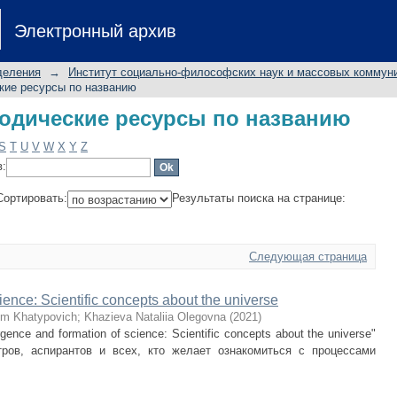
одические ресурсы по названию
Электронный архив
деления
→
Институт социально-философских наук и массовых коммун
кие ресурсы по названию
одические ресурсы по названию
S
T
U
V
W
X
Y
Z
в:
Сортировать:
Результаты поиска на странице:
Следующая страница
ence: Scientific concepts about the universe
im Khatypovich
;
Khazieva Nataliia Olegovna
(
2021
)
ce and formation of science: Scientific concepts about the universe"
тров, аспирантов и всех, кто желает ознакомиться с процессами