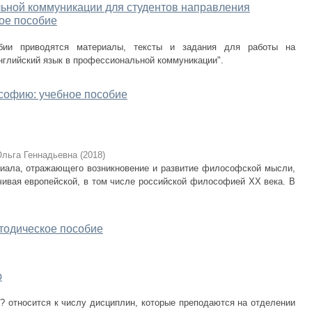
ьной коммуникации для студентов направления
ое пособие
бии приводятся материалы, тексты и задания для работы на
нглийский язык в профессиональной коммуникации".
софию: учебное пособие
Ольга Геннадьевна
(
2018
)
иала, отражающего возникновение и развитие философской мысли,
чивая европейской, в том числе российской философией XX века. В
етодическое пособие
ю
? относится к числу дисциплин, которые преподаются на отделении