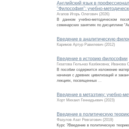
Английский язык в профессионал
"Философия": учебно-методическ
Агапов Игорь Олегович
(
2026
)
В данном учебно-методическом посо
семинарских занятиях по дисциплине "А
Введение в аналитическую фило
Каримов Артур Равилевич
(
2012
)
Введение в историю философии
Гизатова Гюльназ Казбековна
;
Иванова 
В пособии содержится изложение матер
начиная с древних цивилизаций и закан
лекциях, посвященных ...
Введение в метаэтику: учебно-м
Хорт Михаил Геннадьевич
(
2023
)
Введение в политическую теори
Фазулов Азат Ревгатович
(
2019
)
Курс ?Введение в политическую теорию