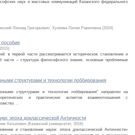
ософских наук и массовых коммуникаций Казанского федерального
инский Леонид Григорьевич
;
Хузеева Лилия Равилевна
(
2024
)
 пособие
2015
)
ей: в первой части рассматривается историческое становление и
й части – структура философского знания, основные проблемные
нными структурами и технологии лоббирования
енными структурами и технологии лоббирования" направлен на
оретических и практических аспектов взаимоотношения с
омство ...
уки: эпоха доклассической Античности
лим Хатыпович
(
Казанский университет
,
2016
)
новение и становление науки: эпоха доклассической Античности»