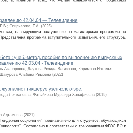
тров, аспирантов и всех, кто желает ознакомиться с процессами
правлению 42.04.04 — Телевидение
Р.В.
;
Спирчагова, Т.А.
(
2025
)
иентам, планирующим поступление на магистерские программы по
Представлена программа вступительного испытания, его структура,
ота : учеб.-метод. пособие по выполнению выпускных
авлению 42.03.04 - Телевидение
ль Агаларовна
;
Даутова Резида Вагизовна
;
Каримова Наталья
Шакурова Альбина Римовна
(
2022
)
 журналист тикшеруе узенчэлеклэре.
зеда Локмановна
;
Фатыйхова Муршида Ханафиевна
(
2019
)
а Адгамовна
(
2021
)
"Гендерная социология" предназначено для студентов, обучающихся
"Социология". Составлено в соответствии с требованиями ФГОС ВО к