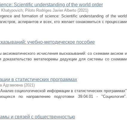
nce: Scientific understanding of the world order
 Khatypovich
;
Piloto Rodriges Javier Alberto
(
2021
)
nce and formation of science: Scientific understanding of the world
агистров, аспирантов и всех, кто желает ознакомиться с процессами
казываний: учебно-методическое пособие
ы аксиоматического исчисления высказываний: со схемами аксиом и
я доказательство метатеоремы дедукции для системы со схемами
ции в статистических программах
а Адгамовна
(
2021
)
"Анализ социологической информации в статистических программах"
ающихся по направлению подготовки 39.04.01 - "Социология".
амы и связей с общественностью