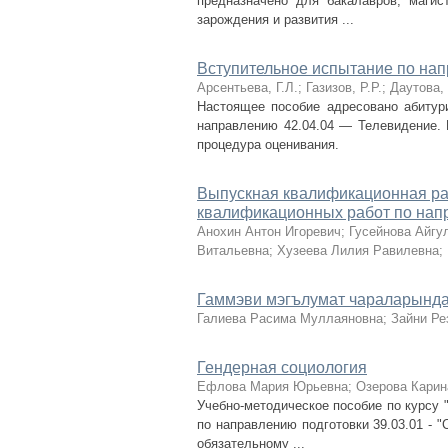
предназначено для бакалавров, магис
зарождения и развития ...
Вступительное испытание по на
Арсентьева, Г.Л.
;
Газизов, Р.Р.
;
Даутова, 
Настоящее пособие адресовано абитур
направлению 42.04.04 — Телевидение. 
процедура оценивания.
Выпускная квалификационная раб
квалификационных работ по напр
Анохин Антон Игоревич
;
Гусейнова Айгу
Витальевна
;
Хузеева Лилия Равилевна
;
Гаммэви мэгълумат чараларында
Галиева Расима Муллаяновна
;
Зайни Ре
Гендерная социология
Ефлова Мария Юрьевна
;
Озерова Карин
Учебно-методическое пособие по курсу 
по направлению подготовки 39.03.01 - 
обязательному ...