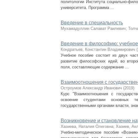
политологии Института социально-фил
университета. Программа ...
Введение в специальность
Мухамадуллин Салават Раилевич
;
Толч
Введение в философию: учебное
Кондратьев, Константин Владимирович
(
Учебное пособие состоит из двух част
развитие философских идей, во второ
поля, составляющие содержание ...
Взаимоотношения с государстве
Остроумов Александр Иванович
(
2019
)
Курс "Взаимоотношения с государств
освоение студентами основных те
государственными органами власти, знак
Возникновение и становление на
Хазиева, Наталия Олеговна
;
Хазиев, Ак
Учебно-методическое пособие «Возник