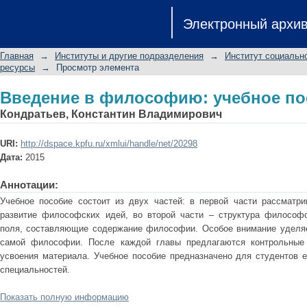
Введение в философию: учебное по
Электронный архи
Главная
→
Институты и другие подразделения
→
Институт социальн
ресурсы
→
Просмотр элемента
Введение в философию: учебное по
Кондратьев, Константин Владимирович
URI:
http://dspace.kpfu.ru/xmlui/handle/net/20298
Дата:
2015
Аннотации:
Учебное пособие состоит из двух частей: в первой части рассматри
развитие философских идей, во второй части – структура философс
поля, составляющие содержание философии. Особое внимание уделяе
самой философии. После каждой главы предлагаются контрольные
усвоения материала. Учебное пособие предназначено для студентов е
специальностей.
Показать полную информацию