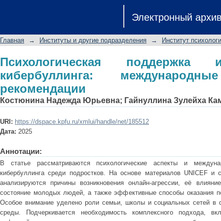
Психологическая поддержка и проф
Электронный архи
практики и рекомендации
Главная
→
Институты и другие подразделения
→
Институт психологи
Психологическая поддержка 
кибербуллинга: международ
рекомендации
Костюнина Надежда Юрьевна
;
Гайнуллина Зулейха Ка
URI:
https://dspace.kpfu.ru/xmlui/handle/net/185512
Дата:
2025
Аннотации:
В статье рассматриваются психологические аспекты и междун
кибербуллинга среди подростков. На основе материалов UNICEF и 
анализируются причины возникновения онлайн-агрессии, её влияни
состояние молодых людей, а также эффективные способы оказания п
Особое внимание уделено роли семьи, школы и социальных сетей в 
среды. Подчеркивается необходимость комплексного подхода, вк