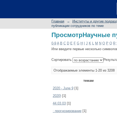
ПросмотрНаучные пу
Главная
→
Институты и другие подраз
публикации сотрудников по теме
ПросмотрНаучные пу
0-9
A
B
C
D
E
F
G
H
I
J
K
L
M
N
O
P
Q
R
Или введите первые несколько символо
Сортировать:
Результ
Отображаемые элементы 1-20 из 3208
темам
2020 - June 9
[1]
2020)
[1]
44.03.03
[1]
: прогнозирование
[1]