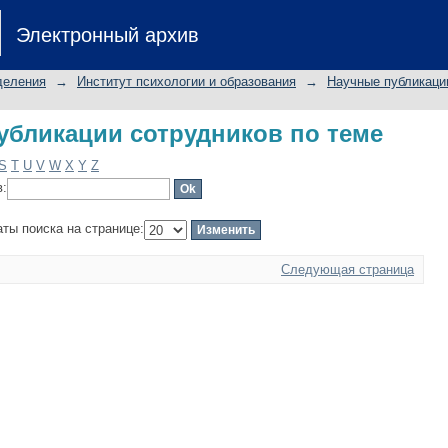
бликации сотрудников по теме
Электронный архив
деления
→
Институт психологии и образования
→
Научные публикаци
бликации сотрудников по теме
S
T
U
V
W
X
Y
Z
в:
аты поиска на странице:
Следующая страница