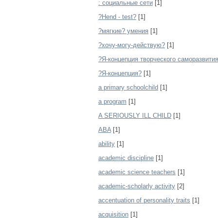
: социальные сети
[1]
?Hend - test?
[1]
?мягкие? умения
[1]
?хочу-могу-действую?
[1]
?Я-концепция творческого саморазвити
?Я-концепция?
[1]
a primary schoolchild
[1]
a program
[1]
A SERIOUSLY ILL CHILD
[1]
ABA
[1]
ability
[1]
academic discipline
[1]
academic science teachers
[1]
academic-scholarly activity
[2]
accentuation of personality traits
[1]
acquisition
[1]