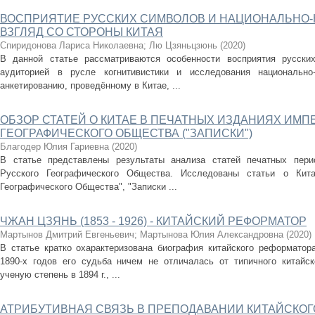
ВОСПРИЯТИЕ РУССКИХ СИМВОЛОВ И НАЦИОНАЛЬНО-
ВЗГЛЯД СО СТОРОНЫ КИТАЯ
Спиридонова Лариса Николаевна
;
Лю Цзяньцзюнь
(
2020
)
В данной статье рассматриваются особенности восприятия русски
аудиторией в русле когнитивистики и исследования национально-
анкетированию, проведённому в Китае, ...
ОБЗОР СТАТЕЙ О КИТАЕ В ПЕЧАТНЫХ ИЗДАНИЯХ ИМП
ГЕОГРАФИЧЕСКОГО ОБЩЕСТВА ("ЗАПИСКИ")
Благодер Юлия Гариевна
(
2020
)
В статье представлены результаты анализа статей печатных пери
Русского Географического Общества. Исследованы статьи о Кит
Географического Общества", "Записки ...
ЧЖАН ЦЗЯНЬ (1853 - 1926) - КИТАЙСКИЙ РЕФОРМАТОР
Мартынов Дмитрий Евгеньевич
;
Мартынова Юлия Александровна
(
2020
)
В статье кратко охарактеризована биография китайского реформатора
1890-х годов его судьба ничем не отличалась от типичного китайс
ученую степень в 1894 г., ...
АТРИБУТИВНАЯ СВЯЗЬ В ПРЕПОДАВАНИИ КИТАЙСКОГ