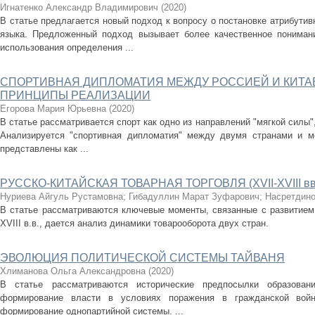
Игнатенко Александр Владимирович
(
2020
)
В статье предлагается новый подход к вопросу о постановке атрибутив
языка. Предложенный подход вызывает более качественное пониман
использования определения ...
СПОРТИВНАЯ ДИПЛОМАТИЯ МЕЖДУ РОССИЕЙ И КИТА
ПРИНЦИПЫ РЕАЛИЗАЦИИ
Егорова Мария Юрьевна
(
2020
)
В статье рассматривается спорт как одно из направлений "мягкой силы
Анализируется "спортивная дипломатия" между двумя странами и м
представлены как ...
РУССКО-КИТАЙСКАЯ ТОВАРНАЯ ТОРГОВЛЯ (ХVII-ХVIII вв
Нуриева Айгуль Рустамовна
;
Гибадуллин Марат Зуфарович
;
Насретдин
В статье рассматриваются ключевые моменты, связанные с развитием 
ХVIII в.в., дается анализ динамики товарооборота двух стран.
ЭВОЛЮЦИЯ ПОЛИТИЧЕСКОЙ СИСТЕМЫ ТАЙВАНЯ
Хлиманова Ольга Александровна
(
2020
)
В статье рассматриваются исторические предпосылки образовани
формирование власти в условиях поражения в гражданской войн
формирование однопартийной системы. ...