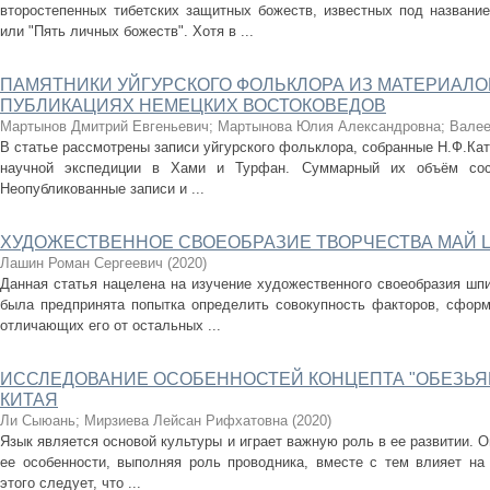
второстепенных тибетских защитных божеств, известных под названи
или "Пять личных божеств". Хотя в ...
ПАМЯТНИКИ УЙГУРСКОГО ФОЛЬКЛОРА ИЗ МАТЕРИАЛОВ 
ПУБЛИКАЦИЯХ НЕМЕЦКИХ ВОСТОКОВЕДОВ
Мартынов Дмитрий Евгеньевич
;
Мартынова Юлия Александровна
;
Валее
В статье рассмотрены записи уйгурского фольклора, собранные Н.Ф.Катан
научной экспедиции в Хами и Турфан. Суммарный их объём сост
Неопубликованные записи и ...
ХУДОЖЕСТВЕННОЕ СВОЕОБРАЗИЕ ТВОРЧЕСТВА МАЙ 
Лашин Роман Сергеевич
(
2020
)
Данная статья нацелена на изучение художественного своеобразия шп
была предпринята попытка определить совокупность факторов, сфор
отличающих его от остальных ...
ИССЛЕДОВАНИЕ ОСОБЕННОСТЕЙ КОНЦЕПТА "ОБЕЗЬЯН
КИТАЯ
Ли Сыюань
;
Мирзиева Лейсан Рифхатовна
(
2020
)
Язык является основой культуры и играет важную роль в ее развитии. 
ее особенности, выполняя роль проводника, вместе с тем влияет на
этого следует, что ...