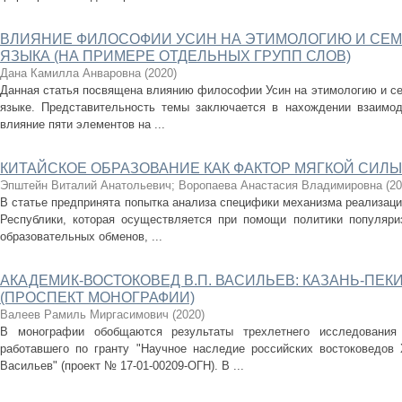
ВЛИЯНИЕ ФИЛОСОФИИ УСИН НА ЭТИМОЛОГИЮ И СЕМ
ЯЗЫКА (НА ПРИМЕРЕ ОТДЕЛЬНЫХ ГРУПП СЛОВ)
Дана Камилла Анваровна
(
2020
)
Данная статья посвящена влиянию философии Усин на этимологию и се
языке. Представительность темы заключается в нахождении взаимод
влияние пяти элементов на ...
КИТАЙСКОЕ ОБРАЗОВАНИЕ КАК ФАКТОР МЯГКОЙ СИЛЫ
Эпштейн Виталий Анатольевич
;
Воропаева Анастасия Владимировна
(
20
В статье предпринята попытка анализа специфики механизма реализаци
Республики, которая осуществляется при помощи политики популяриз
образовательных обменов, ...
АКАДЕМИК-ВОСТОКОВЕД В.П. ВАСИЛЬЕВ: КАЗАНЬ-ПЕК
(ПРОСПЕКТ МОНОГРАФИИ)
Валеев Рамиль Миргасимович
(
2020
)
В монографии обобщаются результаты трехлетнего исследования р
работавшего по гранту "Научное наследие российских востоковедов 
Васильев" (проект № 17-01-00209-ОГН). В ...