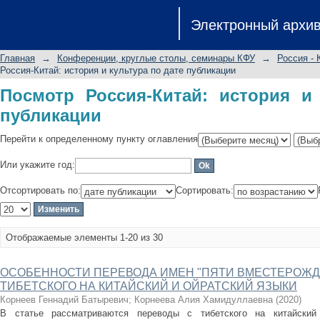
Посмотр Россия-Китай: история и ку
Электронный архи
Главная
→
Конференции, круглые столы, семинары КФУ
→
Россия - 
Россия-Китай: история и культура по дате публикации
Посмотр Россия-Китай: история и
публикации
Перейти к определенному пункту оглавления
Или укажите год:
Отсортировать по:
Сортировать:
Отображаемые элементы 1-20 из 30
ОСОБЕННОСТИ ПЕРЕВОДА ИМЕН "ПЯТИ ВМЕСТЕРОЖД
ТИБЕТСКОГО НА КИТАЙСКИЙ И ОЙРАТСКИЙ ЯЗЫКИ
Корнеев Геннадий Батыревич
;
Корнеева Алия Хамидуллаевна
(
2020
)
В статье рассматриваются переводы с тибетского на китайский