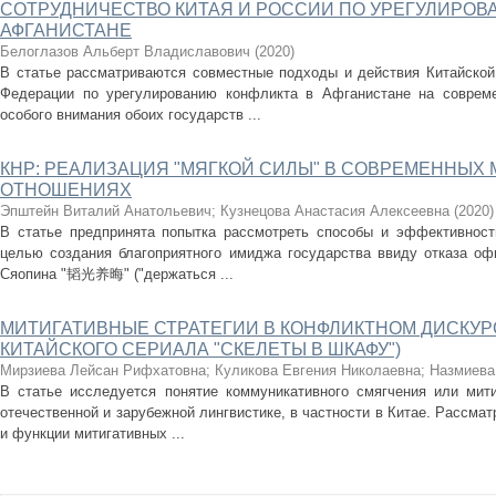
СОТРУДНИЧЕСТВО КИТАЯ И РОССИИ ПО УРЕГУЛИРОВ
АФГАНИСТАНЕ
Белоглазов Альберт Владиславович
(
2020
)
В статье рассматриваются совместные подходы и действия Китайской
Федерации по урегулированию конфликта в Афганистане на соврем
особого внимания обоих государств ...
КНР: РЕАЛИЗАЦИЯ "МЯГКОЙ СИЛЫ" В СОВРЕМЕННЫ
ОТНОШЕНИЯХ
Эпштейн Виталий Анатольевич
;
Кузнецова Анастасия Алексеевна
(
2020
)
В статье предпринята попытка рассмотреть способы и эффективност
целью создания благоприятного имиджа государства ввиду отказа оф
Сяопина "韬光养晦" ("держаться ...
МИТИГАТИВНЫЕ СТРАТЕГИИ В КОНФЛИКТНОМ ДИСКУР
КИТАЙСКОГО СЕРИАЛА "СКЕЛЕТЫ В ШКАФУ")
Мирзиева Лейсан Рифхатовна
;
Куликова Евгения Николаевна
;
Назмиева
В статье исследуется понятие коммуникативного смягчения или мити
отечественной и зарубежной лингвистике, в частности в Китае. Рассма
и функции митигативных ...