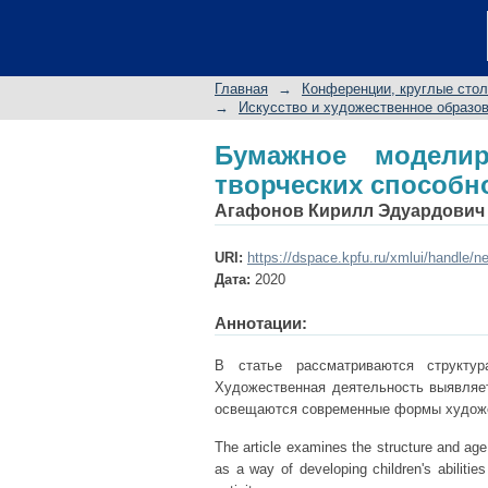
Бумажное моделиро
детей
Главная
→
Конференции, круглые сто
→
Искусство и художественное образов
Бумажное моделир
творческих способн
Агафонов Кирилл Эдуардович
URI:
https://dspace.kpfu.ru/xmlui/handle/n
Дата:
2020
Аннотации:
В статье рассматриваются структур
Художественная деятельность выявляет
освещаются современные формы художе
The article examines the structure and age ch
as a way of developing children's abilities 