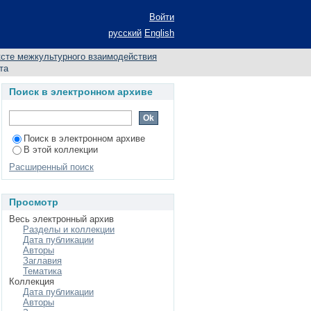
еских способностей
Войти
русский
English
ксте межкультурного взаимодействия
та
Поиск в электронном архиве
Поиск в электронном архиве
В этой коллекции
Расширенный поиск
Просмотр
Весь электронный архив
Разделы и коллекции
Дата публикации
Авторы
Заглавия
Тематика
Коллекция
Дата публикации
Авторы