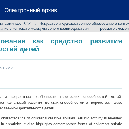
вание как средство развития творч
Электронный архив
лы, семинары КФУ
→
Искусство и художественное образование в конте
ание в контексте межкультурного взаимодействия
→
Просмотр элемен
ование как средство развития
остей детей
et/163421
а и возрастные особенности творческих способностей детей.
ся как способ развития детских способностей в творчестве. Также
ственной деятельности детей.
aracteristics of children's creative abilities. Artistic activity is revealed
in creativity. It also highlights contemporary forms of children's artistic