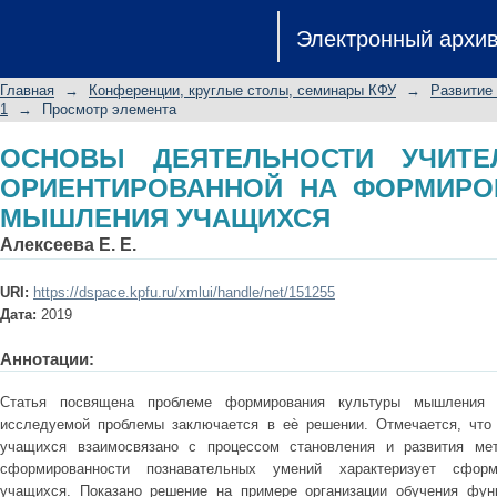
ОСНОВЫ ДЕЯТЕЛЬНОСТИ УЧИТЕЛЯ
Электронный архи
ФОРМИРОВАНИЕ КУЛЬТУРЫ МЫШЛ
Главная
→
Конференции, круглые столы, семинары КФУ
→
Развитие
1
→
Просмотр элемента
ОСНОВЫ ДЕЯТЕЛЬНОСТИ УЧИТЕ
ОРИЕНТИРОВАННОЙ НА ФОРМИРО
МЫШЛЕНИЯ УЧАЩИХСЯ
Алексеева Е. Е.
URI:
https://dspace.kpfu.ru/xmlui/handle/net/151255
Дата:
2019
Аннотации:
Статья посвящена проблеме формирования культуры мышления у
исследуемой проблемы заключается в еѐ решении. Отмечается, чт
учащихся взаимосвязано с процессом становления и развития мет
сформированности познавательных умений характеризует сфор
учащихся. Показано решение на примере организации обучения фун