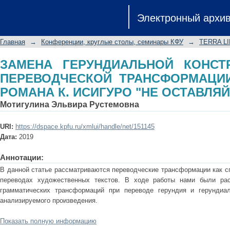
ЗАМЕНА ГЕРУНДИАЛЬНОЙ КОНС
Электронный архи
ТРАНСФОРМАЦИИ (НА МАТЕРИАЛЕ
МЕНЯ")
Главная
→
Конференции, круглые столы, семинары КФУ
→
TERRA L
ЗАМЕНА ГЕРУНДИАЛЬНОЙ КОНСТ
ПЕРЕВОДЧЕСКОЙ ТРАНСФОРМАЦИИ
РОМАНА К. ИСИГУРО "НЕ ОСТАВЛЯЙ
Мотигулина Эльвира Рустемовна
URI:
https://dspace.kpfu.ru/xmlui/handle/net/151145
Дата:
2019
Аннотации:
В данной статье рассматриваются переводческие трансформации как с
переводах художественных текстов. В ходе работы нами были рас
грамматических трансформаций при переводе герундия и герундиа
анализируемого произведения.
Показать полную информацию