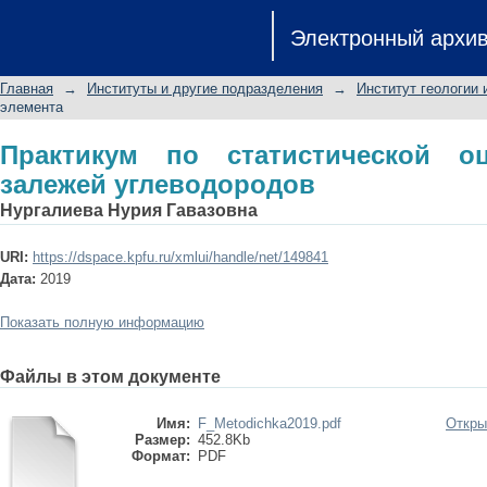
Практикум по статистической оценк
Электронный архи
Главная
→
Институты и другие подразделения
→
Институт геологии 
элемента
Практикум по статистической о
залежей углеводородов
Нургалиева Нурия Гавазовна
URI:
https://dspace.kpfu.ru/xmlui/handle/net/149841
Дата:
2019
Показать полную информацию
Файлы в этом документе
Имя:
F_Metodichka2019.pdf
Откры
Размер:
452.8Kb
Формат:
PDF