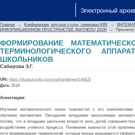
ФОРМИРОВАНИЕ МАТЕМАТИЧЕСКО
Электронный архи
АППАРАТА У МЛАДШИХ ШКОЛЬНИК
Главная
→
Конференции, круглые столы, семинары КФУ
→
МАТЕМАТ
ИНФОРМАЦИОННОМ ПРОСТРАНСТВЕ (MATHEDU' 2018)
→
Просмотр
ФОРМИРОВАНИЕ МАТЕМАТИЧЕСК
ТЕРМИНОЛОГИЧЕСКОГО АППАР
ШКОЛЬНИКОВ
Сабирова Э.Г.
URI:
https://dspace.kpfu.ru/xmlui/handle/net/146625
Дата:
2018
Аннотации:
Изучение математического языка, знакомство с его компонентами
обучения математике. Овладение младшими школьниками математ
потому, что в младшем школьном возрасте речь детей совершенствуе
воздействием учебного процесса. Понимание важности этой проблем
пути формирования терминологий, которые иногда оказываются эффект