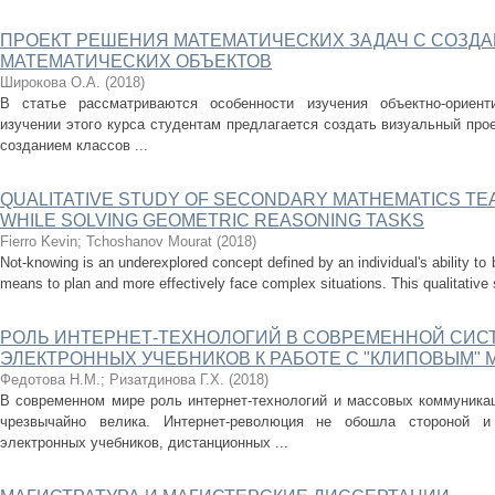
ПРОЕКТ РЕШЕНИЯ МАТЕМАТИЧЕСКИХ ЗАДАЧ С СОЗД
МАТЕМАТИЧЕСКИХ ОБЪЕКТОВ
Широкова О.А.
(
2018
)
В статье рассматриваются особенности изучения объектно-ориент
изучении этого курса студентам предлагается создать визуальный про
созданием классов ...
QUALITATIVE STUDY OF SECONDARY MATHEMATICS TE
WHILE SOLVING GEOMETRIC REASONING TASKS
Fierro Kevin
;
Tchoshanov Mourat
(
2018
)
Not-knowing is an underexplored concept defined by an individual's ability t
means to plan and more effectively face complex situations. This qualitative 
РОЛЬ ИНТЕРНЕТ-ТЕХНОЛОГИЙ В СОВРЕМЕННОЙ СИСТ
ЭЛЕКТРОННЫХ УЧЕБНИКОВ К РАБОТЕ С "КЛИПОВЫМ"
Федотова Н.М.
;
Ризатдинова Г.Х.
(
2018
)
В современном мире роль интернет-технологий и массовых коммуника
чрезвычайно велика. Интернет-революция не обошла стороной и
электронных учебников, дистанционных ...