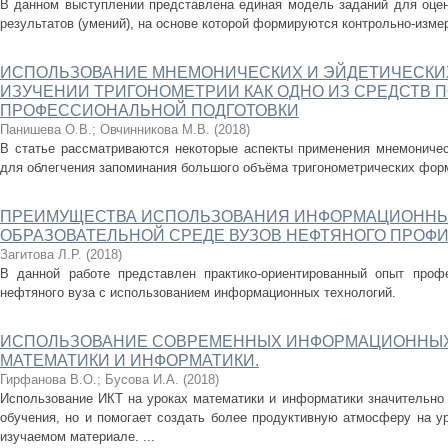
В данном выступлении представлена единая модель заданий для оце
результатов (умений), на основе которой формируются контрольно-изм
ИСПОЛЬЗОВАНИЕ МНЕМОНИЧЕСКИХ И ЭЙДЕТИЧЕСКИ
ИЗУЧЕНИИ ТРИГОНОМЕТРИИ КАК ОДНО ИЗ СРЕДСТВ 
ПРОФЕССИОНАЛЬНОЙ ПОДГОТОВКИ
Панишева О.В.
;
Овчинникова М.В.
(
2018
)
В статье рассматриваются некоторые аспекты применения мнемоничес
для облегчения запоминания большого объёма тригонометрических фор
ПРЕИМУЩЕСТВА ИСПОЛЬЗОВАНИЯ ИНФОРМАЦИОННЫ
ОБРАЗОВАТЕЛЬНОЙ СРЕДЕ ВУЗОВ НЕФТЯНОГО ПРОФ
Загитова Л.Р.
(
2018
)
В данной работе представлен практико-ориентированный опыт профе
нефтяного вуза с использованием информационных технологий.
ИСПОЛЬЗОВАНИЕ СОВРЕМЕННЫХ ИНФОРМАЦИОННЫХ 
МАТЕМАТИКИ И ИНФОРМАТИКИ.
Гирфанова В.О.
;
Бусова И.А.
(
2018
)
Использование ИКТ на уроках математики и информатики значительно
обучения, но и помогает создать более продуктивную атмосферу на ур
изучаемом материале. ...