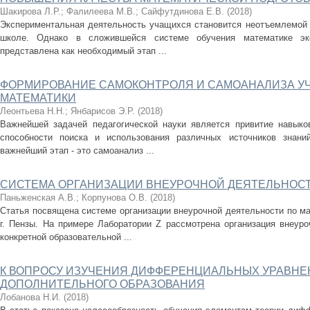
Шакирова Л.Р.
;
Фалилеева М.В.
;
Сайфутдинова Е.В.
(
2018
)
Экспериментальная деятельность учащихся становится неотъемлемой 
школе. Однако в сложившейся системе обучения математике экс
представлена как необходимый этап ...
ФОРМИРОВАНИЕ САМОКОНТРОЛЯ И САМОАНАЛИЗА УЧ
МАТЕМАТИКИ
Леонтьева Н.Н.
;
Янбарисов Э.Р.
(
2018
)
Важнейшей задачей педагогической науки является привитие навыко
способности поиска и использования различных источников знани
важнейший этап - это самоанализ ...
СИСТЕМА ОРГАНИЗАЦИИ ВНЕУРОЧНОЙ ДЕЯТЕЛЬНОСТ
Паньженская А.В.
;
Корпунова О.В.
(
2018
)
Статья посвящена системе организации внеурочной деятельности по
г. Пензы. На примере Лаборатории Z рассмотрена организация внеуро
конкретной образовательной ...
К ВОПРОСУ ИЗУЧЕНИЯ ДИФФЕРЕНЦИАЛЬНЫХ УРАВНЕ
ДОПОЛНИТЕЛЬНОГО ОБРАЗОВАНИЯ
Лобанова Н.И.
(
2018
)