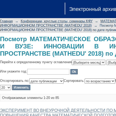
Посмотр МАТЕМАТИЧЕСКОЕ ОБРАЗО
Электронный архи
ИНФОРМАЦИОННОМ ПРОСТРАНСТВЕ (M
Главная
→
Конференции, круглые столы, семинары КФУ
→
МАТЕМАТ
ИНФОРМАЦИОННОМ ПРОСТРАНСТВЕ (MATHEDU' 2018)
→
Посмотр
ИНФОРМАЦИОННОМ ПРОСТРАНСТВЕ (MATHEDU' 2018) по дате публик
Посмотр МАТЕМАТИЧЕСКОЕ ОБРА
И ВУЗЕ: ИННОВАЦИИ В ИН
ПРОСТРАНСТВЕ (MATHEDU' 2018) по 
Перейти к определенному пункту оглавления
Или укажите год:
Отсортировать по:
Сортировать:
Отображаемые элементы 1-20 из 85
ЭКСПЕРИМЕНТ ВО ВНЕУРОЧНОЙ ДЕЯТЕЛЬНОСТИ ПО М
ПОВЫШЕНИЯ КАЧЕСТВА МАТЕМАТИЧЕСКОЙ ПОДГОТО