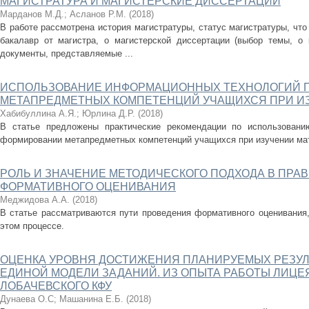
МАГИСТРАТУРА И МАГИСТЕРСКИЕ ДИССЕРТАЦИИ
Марданов М.Д.
;
Асланов Р.М.
(
2018
)
В работе рассмотрена история магистратуры, статус магистратуры, что
бакалавр от магистра, о магистерской диссертации (выбор темы, о 
документы, представляемые ...
ИСПОЛЬЗОВАНИЕ ИНФОРМАЦИОННЫХ ТЕХНОЛОГИЙ 
МЕТАПРЕДМЕТНЫХ КОМПЕТЕНЦИЙ УЧАЩИХСЯ ПРИ И
Хабибуллина А.Я.
;
Юрлина Д.Р.
(
2018
)
В статье предложены практические рекомендации по использовани
формировании метапредметных компетенций учащихся при изучении мат
РОЛЬ И ЗНАЧЕНИЕ МЕТОДИЧЕСКОГО ПОДХОДА В ПРА
ФОРМАТИВНОГО ОЦЕНИВАНИЯ
Меджидова А.А.
(
2018
)
В статье рассматриваются пути проведения формативного оценивания,
этом процессе.
ОЦЕНКА УРОВНЯ ДОСТИЖЕНИЯ ПЛАНИРУЕМЫХ РЕЗУЛ
ЕДИНОЙ МОДЕЛИ ЗАДАНИЙ. ИЗ ОПЫТА РАБОТЫ ЛИЦЕЯ
ЛОБАЧЕВСКОГО КФУ
Дунаева О.С
;
Машанина Е.Б.
(
2018
)