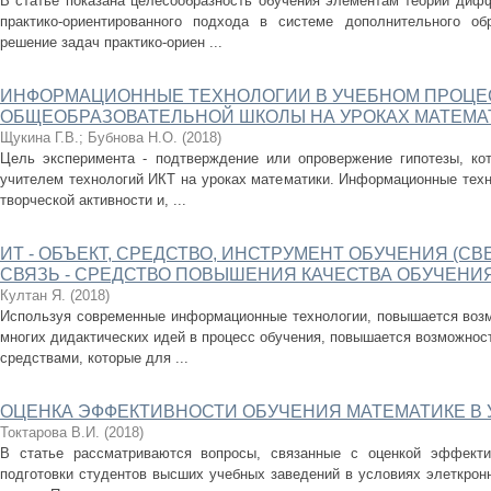
В статье показана целесообразность обучения элементам теории диф
практико-ориентированного подхода в системе дополнительного о
решение задач практико-ориен ...
ИНФОРМАЦИОННЫЕ ТЕХНОЛОГИИ В УЧЕБНОМ ПРОЦЕ
ОБЩЕОБРАЗОВАТЕЛЬНОЙ ШКОЛЫ НА УРОКАХ МАТЕМА
Щукина Г.В.
;
Бубнова Н.О.
(
2018
)
Цель эксперимента - подтверждение или опровержение гипотезы, ко
учителем технологий ИКТ на уроках математики. Информационные техн
творческой активности и, ...
ИТ - ОБЪЕКТ, СРЕДСТВО, ИНСТРУМЕНТ ОБУЧЕНИЯ (С
СВЯЗЬ - СРЕДСТВО ПОВЫШЕНИЯ КАЧЕСТВА ОБУЧЕНИЯ
Култан Я.
(
2018
)
Используя современные информационные технологии, повышается возм
многих дидактических идей в процесс обучения, повышается возможнос
средствами, которые для ...
ОЦЕНКА ЭФФЕКТИВНОСТИ ОБУЧЕНИЯ МАТЕМАТИКЕ В 
Токтарова В.И.
(
2018
)
В статье рассматриваются вопросы, связанные с оценкой эффекти
подготовки студентов высших учебных заведений в условиях элеткрон