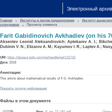
Farit Gabidinovich Avkhadiev (on his 7
Электронный архи
Главная
→
Институты и другие подразделения
→
Институт вычислит
сотрудников
→
Просмотр элемента
Farit Gabidinovich Avkhadiev (on his 7
Aksentev Leonid Aleksandrovich
;
Aptekarev A. I.
;
Bikche
Dubinin V. N.
;
Elizarov A. M.
;
Kayumov I. R.
;
Laptev A.
;
Nasy
URI:
https://dspace.kpfu.ru/xmlui/handle/net/131715
Дата:
2018
Аннотации:
This article about mathematical results of F.G. Avkhadiev.
Показать полную информацию
Файлы в этом документе
Имя:
F_rm_73_181.pdf
Откры