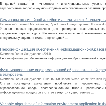
В данной статье на личностном и институциональном уровне 
перспективные вопросы научно-методического обеспечения развития пр
Семинары по линейной алгебре и аналитической геометрии.
Карчевский Евгений Михайлович
;
Рунг Елена Владимировна
;
Фролов Ал
Учебное пособие предназначено для проведения практических за
студентами первого курса Института вычислительной математики 
специализирующихся в области прикладной ...
Персонифицикация обеспечения информационно-образова
Кирилова Галия Ильдусовна
(
2014
)
Персонифицикация обеспечения информационно-образовательной сред
Функционирование информационной образовательной сре
метауровень
Кирилова Галия Ильдусовна
;
Пшеничный Павел Витальевич
;
Латыпов Р
Статья посвящена актуальным проблемам и перспективам фу
образовательной среды профессиональной школы, раскрываем
информационных процессов в статье вводятся существенные ...
Variable algorithms of information environment application in t