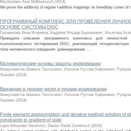
Bikchentaev Airat Midkhatovich
(
2014
)
We prove the additivity of regular l-additive mappings on hereditary cones of
ПРОГРАММНЫЙ КОМПЛЕКС ДЛЯ ПРОВЕДЕНИЯ ЛИЧНОС
ОСНОВЕ СИСТЕМЫ DISC
Голованова Инна Игоревна
;
Бадриев Ильдар Бурханович
;
Ильясова Асия
Приведено описание программного комплекса для личностной 
психологического тестирования DISC, реализующей четырехчастную 
типа человеческого поведения: доминирование, ...
Математические основы защиты информации
Ишмухаметов Шамиль Талгатович
;
Латыпов Рустам Хафизович
;
Рубцов
Львович
(
2014
)
Введение в теорию чисел и теорию кодирования
Ишмухаметов Шамиль Талгатович
;
Латыпов Рустам Хафизович
;
Рубцов
Львович
(
2014
)
Finite element approximation and iterative method solution of el
constraints to gradient of state
Lapin Alexander Vasilevich
;
Dautov Rafail Zamilovich
(
2015
)