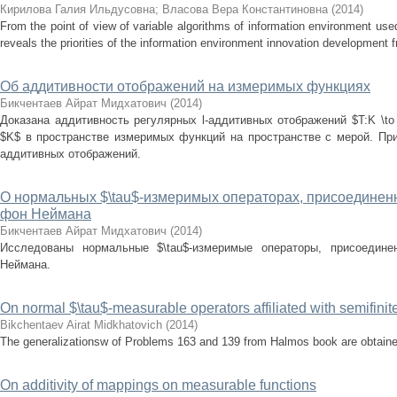
Кирилова Галия Ильдусовна
;
Власова Вера Константиновна
(
2014
)
From the point of view of variable algorithms of information environment used
reveals the priorities of the information environment innovation development fr
Об аддитивности отображений на измеримых функциях
Бикчентаев Айрат Мидхатович
(
2014
)
Доказана аддитивность регулярных l-аддитивных отображений $T:K \to [
$K$ в пространстве измеримых функций на пространстве с мерой. При
аддитивных отображений.
О нормальных $\tau$-измеримых операторах, присоединенн
фон Неймана
Бикчентаев Айрат Мидхатович
(
2014
)
Исследованы нормальные $\tau$-измеримые операторы, присоедине
Неймана.
On normal $\tau$-measurable operators affiliated with semifin
Bikchentaev Airat Midkhatovich
(
2014
)
The generalizationsw of Problems 163 and 139 from Halmos book are obtain
On additivity of mappings on measurable functions