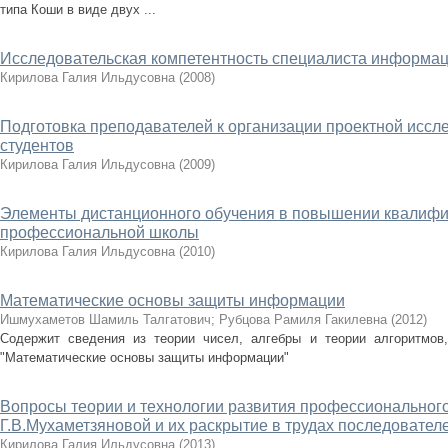
типа Коши в виде двух ...
Исследовательская компетентность специалиста информа
Кирилова Галия Ильдусовна
(
2008
)
Подготовка преподавателей к организации проектной иссл
студентов
Кирилова Галия Ильдусовна
(
2009
)
Элементы дистанционного обучения в повышении квалифи
профессиональной школы
Кирилова Галия Ильдусовна
(
2010
)
Математические основы защиты информации
Ишмухаметов Шамиль Талгатович
;
Рубцова Рамиля Гакилевна
(
2012
)
Содержит сведения из теории чисел, алгебры и теории алгоритмов
"Математические основы защиты информации"
Вопросы теории и технологии развития профессионального
Г.В.Мухаметзяновой и их раскрытие в трудах последовател
Кирилова Галия Ильдусовна
(
2013
)