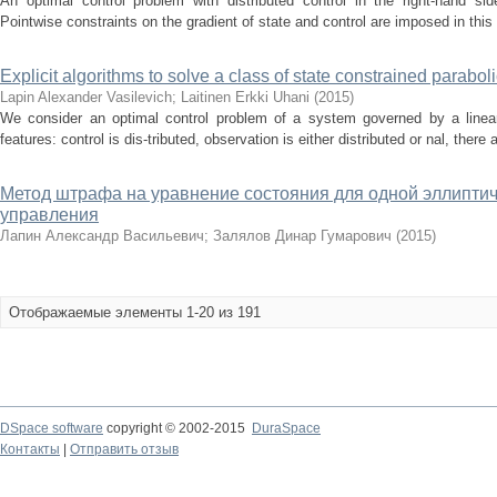
An optimal control problem with distributed control in the right-hand si
Pointwise constraints on the gradient of state and control are imposed in this
Explicit algorithms to solve a class of state constrained parabol
Lapin Alexander Vasilevich
;
Laitinen Erkki Uhani
(
2015
)
We consider an optimal control problem of a system governed by a linear 
features: control is dis-tributed, observation is either distributed or nal, there 
Метод штрафа на уравнение состояния для одной эллиптич
управления
Лапин Александр Васильевич
;
Залялов Динар Гумарович
(
2015
)
Отображаемые элементы 1-20 из 191
DSpace software
copyright © 2002-2015
DuraSpace
Контакты
|
Отправить отзыв