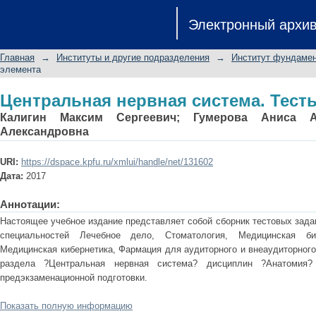
Центральная нервная система. Тест
Электронный архи
Главная
→
Институты и другие подразделения
→
Институт фундамен
элемента
Центральная нервная система. Тест
Калигин Максим Сергеевич
;
Гумерова Аниса А
Александровна
URI:
https://dspace.kpfu.ru/xmlui/handle/net/131602
Дата:
2017
Аннотации:
Настоящее учебное издание представляет собой сборник тестовых зада
специальностей Лечебное дело, Стоматология, Медицинская би
Медицинская кибернетика, Фармация для аудиторного и внеаудиторного
раздела ?Центральная нервная система? дисциплин ?Анатомия
предэкзаменационной подготовки.
Показать полную информацию