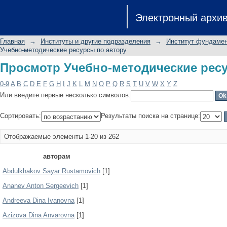
Просмотр Учебно-методические рес
Электронный архи
Главная
→
Институты и другие подразделения
→
Институт фундамен
Учебно-методические ресурсы по автору
Просмотр Учебно-методические рес
0-9
A
B
C
D
E
F
G
H
I
J
K
L
M
N
O
P
Q
R
S
T
U
V
W
X
Y
Z
Или введите первые несколько символов:
Сортировать:
Результаты поиска на странице:
Отображаемые элементы 1-20 из 262
авторам
Abdulkhakov Sayar Rustamovich
[1]
Ananev Anton Sergeevich
[1]
Andreeva Dina Ivanovna
[1]
Azizova Dina Anvarovna
[1]