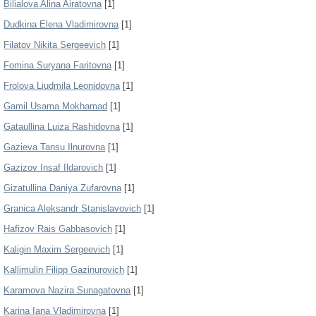
Bilialova Alina Airatovna
[1]
Dudkina Elena Vladimirovna
[1]
Filatov Nikita Sergeevich
[1]
Fomina Suryana Faritovna
[1]
Frolova Liudmila Leonidovna
[1]
Gamil Usama Mokhamad
[1]
Gataullina Luiza Rashidovna
[1]
Gazieva Tansu Ilnurovna
[1]
Gazizov Insaf Ildarovich
[1]
Gizatullina Daniya Zufarovna
[1]
Granica Aleksandr Stanislavovich
[1]
Hafizov Rais Gabbasovich
[1]
Kaligin Maxim Sergeevich
[1]
Kallimulin Filipp Gazinurovich
[1]
Karamova Nazira Sunagatovna
[1]
Karina Iana Vladimirovna
[1]