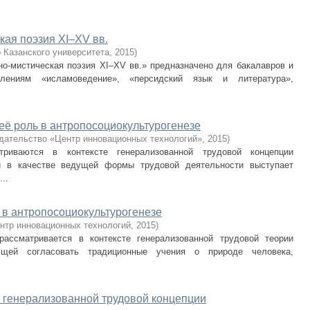
кая поэзия XI–XV вв.
 Казанского университета
,
2015
)
но-мистическая поэзия XI–XV вв.» предназначено для бакалавров и
лениям «исламоведение», «персидский язык и литература»,
её роль в антропосоциокультурогенезе
дательство «Центр инновационных технологий»
,
2015
)
риваются в контексте генерализованной трудовой концепции
рой в качестве ведущей формы трудовой деятельности выступает
..
 в антропосоциокультурогенезе
нтр инновационных технологий
,
2015
)
рассматривается в контексте генерализованной трудовой теории
ляющей согласовать традиционные учения о природе человека,
е генерализованной трудовой концепции