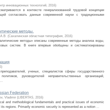
нтр инновационных технологий
,
2016
)
сматриваются в контексте генерализованной трудовой концепции
яющей согласовать данные современной науки с традиционными
тические методы.
 А.В.
(
Сахалинская областная типография
,
2016
)
алитические методы» описаны современные методы анализа воды,
овых систем. В книге впервые обобщены и систематизированы
зация
6
)
 преподавателей, ученых, специалистов сферы государственного
политиков, руководителей неправительственных организаций,
..
ssian Federation
ov, Vladimir
(
LIBERTAS
,
2016
)
ical and methodological fundamentals and practical issues of economic
its regions. Primarily economic security is represented as a notion ...