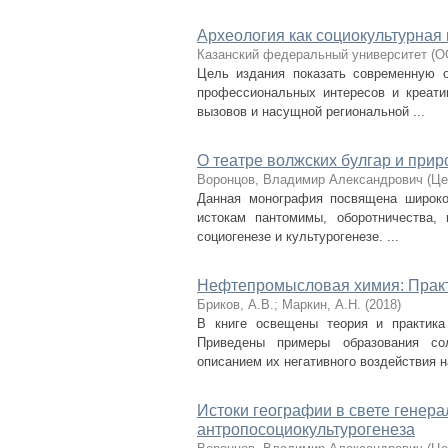
Археология как социокультурная 
Казанский федеральный университет
(
О
Цель издания показать современную о
профессиональных интересов и креати
вызовов и насущной региональной ...
О театре волжских булгар и прир
Воронцов, Владимир Александрович
(
Це
Данная монография посвящена широком
истокам пантомимы, оборотничества,
социогенезе и культурогенезе. ...
Нефтепромысловая химия: Практ
Бриков, А.В.
;
Маркин, А.Н.
(
2018
)
В книге освещены теория и практика
Приведены примеры образования со
описанием их негативного воздействия на
Истоки географии в свете генер
антропосоциокультурогенеза