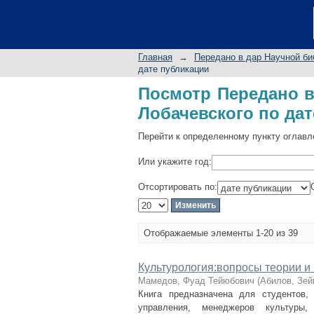
Посмотр Передано в 
публикации
Главная
→
Передано в дар Научной биб
дате публикации
Посмотр Передано в
Лобачевского по да
Перейти к определенному пункту оглавл
Или укажите год:
Отсортировать по:
Отображаемые элементы 1-20 из 39
Культурология:вопросы теории и
Мамедов, Фуад Тейюбович
(
Абилов, Зей
Книга предназначена для студентов,
управления, менеджеров культуры, 