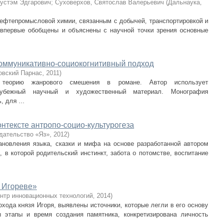
Рустэм Эдгарович
;
Суховерхов, Святослав Валерьевич
(
Дальнаука
,
ефтепромысловой химии, связанным с добычей, транспортировкой и
 впервые обобщены и объяснены с научной точки зрения основные
оммуникативно-социокогнитивный подход
овский Парнас
,
2011
)
 теорию жанрового смешения в романе. Автор использует
арубежный научный и художественный материал. Монография
 для ...
онтексте антропо-социо-культурогеза
дательство «Яз»
,
2012
)
новления языка, сказки и мифа на основе разработанной автором
, в которой родительский инстинкт, забота о потомстве, воспитание
 Игореве»
нтр инновационных технологий
,
2014
)
охода князя Игоря, выявлены источники, которые легли в его основу
 этапы и время создания памятника, конкретизирована личность