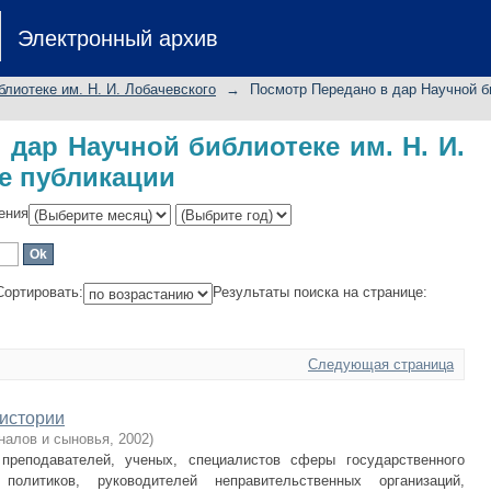
дар Научной библиотеке им. Н. И. 
Электронный архив
лиотеке им. Н. И. Лобачевского
→
Посмотр Передано в дар Научной би
 дар Научной библиотеке им. Н. И.
те публикации
ения
Сортировать:
Результаты поиска на странице:
Следующая страница
 истории
налов и сыновья
,
2002
)
 преподавателей, ученых, специалистов сферы государственного
политиков, руководителей неправительственных организаций,