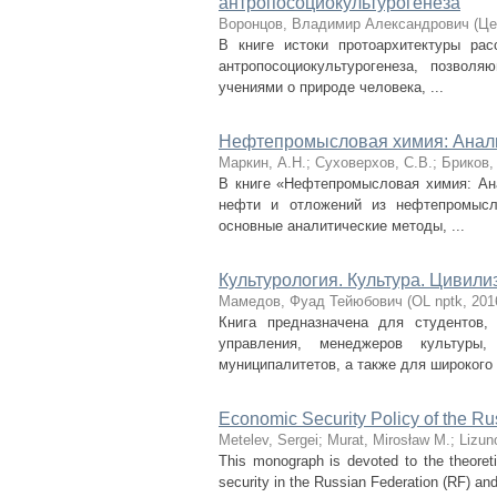
антропосоциокультурогенеза
Воронцов, Владимир Александрович
(
Це
В книге истоки протоархитектуры рас
антропосоциокультурогенеза, позвол
учениями о природе человека, ...
Нефтепромысловая химия: Анали
Маркин, А.Н.
;
Суховерхов, С.В.
;
Бриков,
В книге «Нефтепромысловая химия: Ан
нефти и отложений из нефтепромысл
основные аналитические методы, ...
Культурология. Культура. Цивили
Мамедов, Фуад Тейюбович
(
OL nptk
,
201
Книга предназначена для студентов,
управления, менеджеров культуры, 
муниципалитетов, а также для широкого .
Economic Security Policy of the Ru
Metelev, Sergei
;
Murat, Mirosław M.
;
Lizun
This monograph is devoted to the theoret
security in the Russian Federation (RF) and 