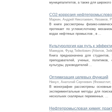
муниципалитетов, а также для широкого .
СО2-коррозия нефтепромыслово
Маркин, Андрей Николаевич
;
Низамов, 
В книге рассмотрены физико-химичес
протекает по углекислотному механиз
водах нефтяных промыслов , в ...
Культурология как путь к эффек
Мамедов, Фуад Тейюбович
(
Абилов, Зей
Книга предназначена для студентов,
преподавателей, ученых, политиков,
культуры, руководителей ...
Оптимизация целевых функций
Нинул, Анатолий Сергеевич
(
Физматлит
В монографии рассмотрены основные 
экспериментальные методы для поиска
нескольких скалярных переменных. ...
Нефтепромысловая химия: практ