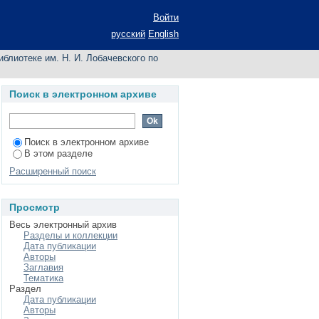
Лобачевского по дате
Войти
русский
English
блиотеке им. Н. И. Лобачевского по
Поиск в электронном архиве
Поиск в электронном архиве
В этом разделе
Расширенный поиск
Просмотр
Весь электронный архив
Разделы и коллекции
Дата публикации
Авторы
Заглавия
Тематика
Раздел
Дата публикации
Авторы