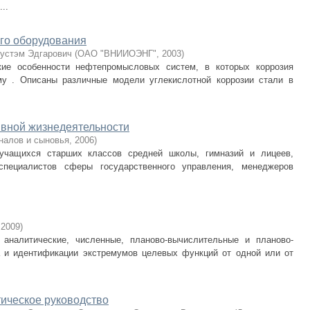
..
го оборудования
Рустэм Эдгарович
(
ОАО "ВНИИОЭНГ"
,
2003
)
кие особенности нефтепромысловых систем, в которых коррозия
му . Описаны различные модели углекислотной коррозии стали в
тивной жизнедеятельности
налов и сыновья
,
2006
)
 учащихся старших классов средней школы, гимназий и лицеев,
 специалистов сферы государственного управления, менеджеров
,
2009
)
аналитические, численные, планово-вычислительные и планово-
 и идентификации экстремумов целевых функций от одной или от
ическое руководство