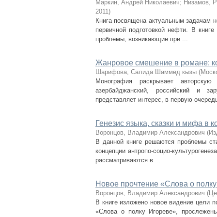
Маркин, Андрей Николаевич
;
Низамов, 
2011
)
Книга посвящена актуальным задачам н
первичной подготовкой нефти. В книге
проблемы, возникающие при ...
Жанровое смешение в романе: к
Шарифова, Салида Шаммед кызы
(
Моск
Монография раскрывает авторскую
азербайджанский, российский и з
представляет интерес, в первую очередь,
Генезис языка, сказки и мифа в к
Воронцов, Владимир Александрович
(
Из
В данной книге решаются проблемы ста
концепции антропо-социо-культурогенеза
рассматриваются в ...
Новое прочтение «Слова о полку
Воронцов, Владимир Александрович
(
Це
В книге изложено новое видение цели п
«Слова о полку Игореве», прослежены