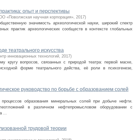
практика: опыт и перспективы
ОО «Поволжская научная корпорация»
,
2017
)
бщественную значимость археологической науки, широкий спектр
вных практик археологических сообществ в контексте глобальных
оде театрального искусства
нтр инновационных технологий
,
2017
)
у кругу вопросов, связанных с природой театра: первой маске,
 исходной форме театрального действа, её роли в психогенезе,
ическое руководство по борьбе с образованием солей
 процессов образования минеральных солей при добыче нефти.
леотложений в различном нефтепромысловом оборудовании с
 ...
ализованной трудовой теории