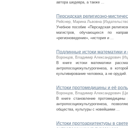
автора шедевра, а также ...
Персидская религиозно-мистичес
Рейснер, Марина Львовна
(
Издательство
Учебное пособие «Персидская религиоз
магистров, обучающихся по направ
«регионоведение», «история и ...
Подлинные истоки математики и 
Воронцов, Владимир Александрович
(
Из
В книге истоки математики рассмат
антропосоциокультурогенеза, в кото
культивирование человека, а не орудий. .
Истоки протомедицины и её роль
Воронцов, Владимир Александрович
(
Це
В книге становление протомедицины 
антропосоциокультурогенеза, позво
общества, культуры с новейшими ...
Истоки протоархитектуры в свет