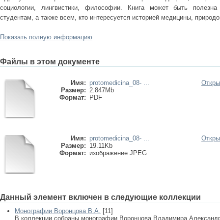
социологии, лингвистики, философии. Книга может быть полезна 
студентам, а также всем, кто интересуется историей медицины, природо
Показать полную информацию
Файлы в этом документе
Имя:
protomedicina_08- ...
Откры
Размер:
2.847Mb
Формат:
PDF
Имя:
protomedicina_08- ...
Откры
Размер:
19.11Kb
Формат:
изображение JPEG
Данный элемент включен в следующие коллекции
Монографии Воронцова В.А.
[11]
В коллекции собраны монографии Воронцова Владимира Александров