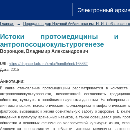
Истоки протомедицины и её роль в 
Электронный архи
Главная
→
Передано в дар Научной библиотеке им. Н. И. Лобачевского
Истоки протомедицины 
антропосоциокультурогенезе
Воронцов, Владимир Александрович
URI:
https://dspace.kpfu.ru/xmlui/handle/net/165862
Дата:
2015
Аннотации:
В книге становление протомедицины рассматривается в контексте 
антропосоциокультурогенеза, позволяющей согласовать традицио
общества, культуры с новейшими научными данными. На обширном ан
лингвистическом, психологическом, фольклорном и мифологическом 
факторов, вызвавших к жизни сознательную заботу о здоровье. В книг
введения в культуру врачебных навыков, а также освещается роль про
общества и основных феноменов человеческой культуры: языка, сказк
Адресуется специалистам в области истории медицины, антрополо