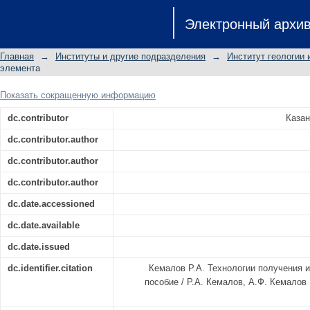
Технологии получения и применени
Электронный архи
Главная
→
Институты и другие подразделения
→
Институт геологии 
элемента
Показать сокращенную информацию
dc.contributor
Казан
dc.contributor.author
dc.contributor.author
dc.contributor.author
dc.date.accessioned
dc.date.available
dc.date.issued
dc.identifier.citation
Кемалов Р.А. Технологии получения 
пособие / Р.А. Кемалов, А.Ф. Кемалов Р