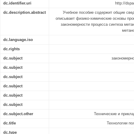
dc.identifier.uri
http://dsp
dc.description.abstract
Учебное пособие содержит общие свед
описывает физико-химические основы про
закономерности процесса синтеза мета
метан
dc.language.iso
dc.rights
dc.subject
закономерно
dc.subject
dc.subject
dc.subject
dc.subject
dc.subject
dc.subject.other
Технические и прикл
dc.title
Технологии по
dc.type