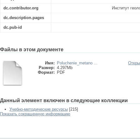
dc.contributor.org
Институт геол
dc.description.pages
dc.pub-id
Файлы в этом документе
Имя:
Poluchenie_metano ...
Откры
Размер:
4.297Mb
Формат:
PDF
Данный элемент включен в следующие коллекции
Учебно-методические ресурсы
[215]
Показать сокращенную информацию