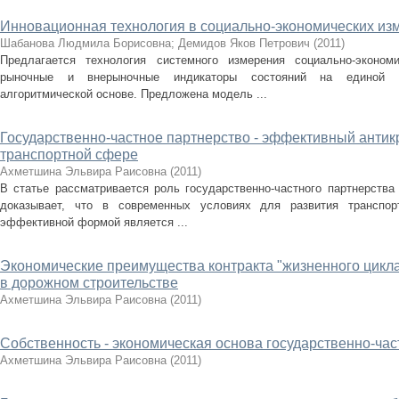
Инновационная технология в социально-экономических из
Шабанова Людмила Борисовна
;
Демидов Яков Петрович
(
2011
)
Предлагается технология системного измерения социально-эконом
рыночные и внерыночные индикаторы состояний на единой ко
алгоритмической основе. Предложена модель ...
Государственно-частное партнерство - эффективный антик
транспортной сфере
Ахметшина Эльвира Раисовна
(
2011
)
В статье рассматривается роль государственно-частного партнерства
доказывает, что в современных условиях для развития транспор
эффективной формой является ...
Экономические преимущества контракта "жизненного цикла
в дорожном строительстве
Ахметшина Эльвира Раисовна
(
2011
)
Собственность - экономическая основа государственно-час
Ахметшина Эльвира Раисовна
(
2011
)