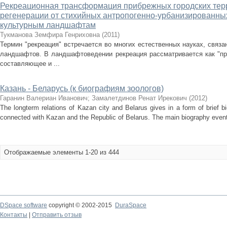
Рекреационная трансформация прибрежных городских терр
регенерации от стихийных антропогенно-урбанизированны
культурным ландшафтам
Тукманова Земфира Генриховна
(
2011
)
Термин "рекреация" встречается во многих естественных науках, связа
ландшафтов. В ландшафтоведении рекреация рассматривается как "пр
составляющее и ...
Казань - Беларусь (к биографиям зоологов)
Гаранин Валериан Иванович
;
Замалетдинов Ренат Ирекович
(
2012
)
The longterm relations of Kazan city and Belarus gives in a form of brief 
connected with Kazan and the Republic of Belarus. The main biography events
Отображаемые элементы 1-20 из 444
DSpace software
copyright © 2002-2015
DuraSpace
Контакты
|
Отправить отзыв