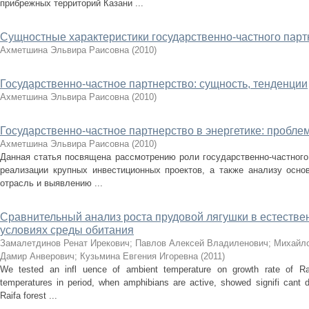
прибрежных территорий Казани ...
Сущностные характеристики государственно-частного парт
Ахметшина Эльвира Раисовна
(
2010
)
Государственно-частное партнерство: сущность, тенденции
Ахметшина Эльвира Раисовна
(
2010
)
Государственно-частное партнерство в энергетике: пробле
Ахметшина Эльвира Раисовна
(
2010
)
Данная статья посвящена рассмотрению роли государственно-частного 
реализации крупных инвестиционных проектов, а также анализу осн
отрасль и выявлению ...
Сравнительный анализ роста прудовой лягушки в естеств
условиях среды обитания
Замалетдинов Ренат Ирекович
;
Павлов Алексей Владиленович
;
Михайло
Дамир Анверович
;
Кузьмина Евгения Игоревна
(
2011
)
We tested an infl uence of ambient temperature on growth rate of R
temperatures in period, when amphibians are active, showed signifi cant 
Raifa forest ...