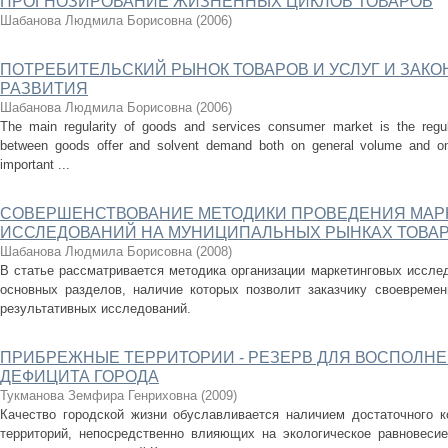
ПРОГНОЗИРОВАНИЕ ЖИЗНЕННЫХ ЦИКЛОВ ТОВАРОВ
Шабанова Людмила Борисовна
(
2006
)
ПОТРЕБИТЕЛЬСКИЙ РЫНОК ТОВАРОВ И УСЛУГ И ЗАК
РАЗВИТИЯ
Шабанова Людмила Борисовна
(
2006
)
The main regularity of goods and services consumer market is the regula
between goods offer and solvent demand both on general volume and on 
important ...
СОВЕРШЕНСТВОВАНИЕ МЕТОДИКИ ПРОВЕДЕНИЯ МАР
ИССЛЕДОВАНИЙ НА МУНИЦИПАЛЬНЫХ РЫНКАХ ТОВАР
Шабанова Людмила Борисовна
(
2008
)
В статье рассматривается методика организации маркетинговых иссле
основных разделов, наличие которых позволит заказчику своевремен
результативных исследований.
ПРИБРЕЖНЫЕ ТЕРРИТОРИИ - РЕЗЕРВ ДЛЯ ВОСПОЛН
ДЕФИЦИТА ГОРОДА
Тукманова Земфира Генриховна
(
2009
)
Качество городской жизни обуславливается наличием достаточного 
территорий, непосредственно влияющих на экологическое равновесие