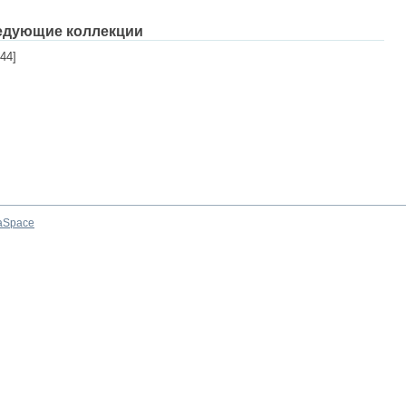
едующие коллекции
44]
aSpace