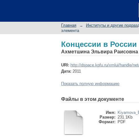
Концессии в России
Главная
→
Институты и другие подраз
элемента
Концессии в России
Ахметшина Эльвира Раисовна
URI:
http://dspace.kpfu.ru/xmlui/handle/ne
Дата:
2011
Показать полную информацию
Файлы в этом документе
Имя:
Kiyamova_E
Размер:
231.1Kb
Формат:
PDF