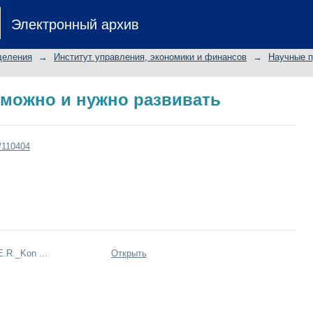
 можно и нужно развивать
Электронный архив
деления
→
Институт управления, экономики и финансов
→
Научные п
 можно и нужно развивать
t/110404
.R._Kon ...
Открыть