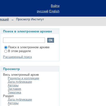
совых коммуникаций
Войти
русский
English
икаций
→
Просмотр Институт
Поиск в электронном архиве
Поиск в электронном архиве
В этом разделе
Расширенный поиск
Просмотр
Весь электронный архив
Разделы и коллекции
Дата публикации
Авторы
Заглавия
Тематика
Раздел
Дата публикации
Авторы