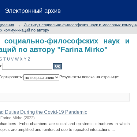
 социально-философских наук и мас
Электронный архив
rko"
деления
→
Институт социально-философских наук и массовых коммун
х коммуникаций по автору
 социально-философских наук и
ий по автору "Farina Mirko"
S
T
U
V
W
X
Y
Z
в:
Сортировать:
Результаты поиска на странице:
and Duties During the Covid-19 Pandemic
;
Farina Mirko
(
2022
)
 chambers. Echo chambers are social and epistemic structures in which
topics are amplified and reinforced due to repeated interactions ...