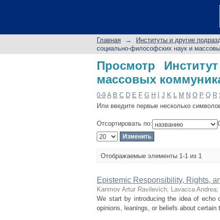
Просмотр Институт
по автору "Farina Mi
Главная
→
Институты и другие подраз
социально-философских наук и массовы
Просмотр Институт
массовых коммуникац
0-9
A
B
C
D
E
F
G
H
I
J
K
L
M
N
O
P
Q
R
Или введите первые несколько символо
Отсортировать по:
Отображаемые элементы 1-1 из 1
Epistemic Responsibility, Rights, 
Karimov Artur Ravilevich
;
Lavacca Andrea
We start by introducing the idea of echo
opinions, leanings, or beliefs about certain 