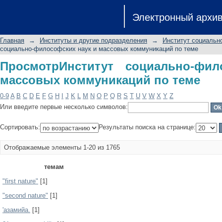
ПросмотрИнститут социально-фило
Электронный архи
по теме
Главная
→
Институты и другие подразделения
→
Институт социальн
социально-философских наук и массовых коммуникаций по теме
ПросмотрИнститут социально-фи
массовых коммуникаций по теме
0-9
A
B
C
D
E
F
G
H
I
J
K
L
M
N
O
P
Q
R
S
T
U
V
W
X
Y
Z
Или введите первые несколько символов:
Сортировать:
Результаты поиска на странице:
Отображаемые элементы 1-20 из 1765
темам
"first nature"
[1]
"second nature"
[1]
'азамийа.
[1]