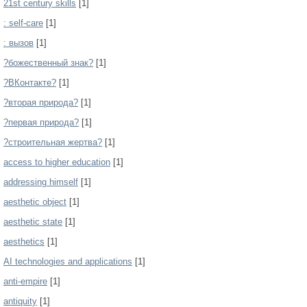
21st century skills
[1]
: self-care
[1]
: вызов
[1]
?божественный знак?
[1]
?ВКонтакте?
[1]
?вторая природа?
[1]
?первая природа?
[1]
?строительная жертва?
[1]
access to higher education
[1]
addressing himself
[1]
aesthetic object
[1]
aesthetic state
[1]
aesthetics
[1]
AI technologies and applications
[1]
anti-empire
[1]
antiquity
[1]