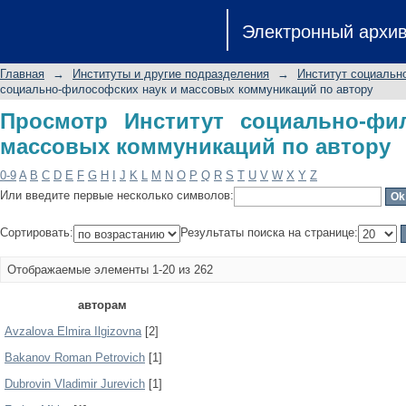
Просмотр Институт социально-фило
Электронный архи
по автору
Главная
→
Институты и другие подразделения
→
Институт социальн
социально-философских наук и массовых коммуникаций по автору
Просмотр Институт социально-фи
массовых коммуникаций по автору
0-9
A
B
C
D
E
F
G
H
I
J
K
L
M
N
O
P
Q
R
S
T
U
V
W
X
Y
Z
Или введите первые несколько символов:
Сортировать:
Результаты поиска на странице:
Отображаемые элементы 1-20 из 262
авторам
Avzalova Elmira Ilgizovna
[2]
Bakanov Roman Petrovich
[1]
Dubrovin Vladimir Jurevich
[1]