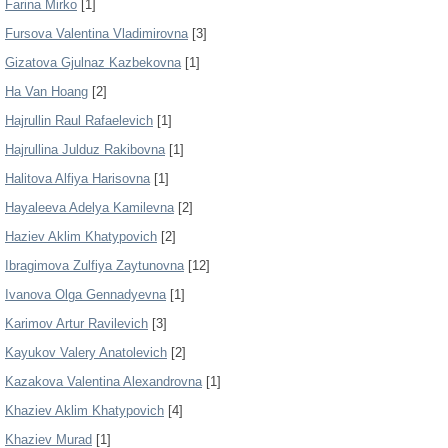
Farina Mirko
[1]
Fursova Valentina Vladimirovna
[3]
Gizatova Gjulnaz Kazbekovna
[1]
Ha Van Hoang
[2]
Hajrullin Raul Rafaelevich
[1]
Hajrullina Julduz Rakibovna
[1]
Halitova Alfiya Harisovna
[1]
Hayaleeva Adelya Kamilevna
[2]
Haziev Aklim Khatypovich
[2]
Ibragimova Zulfiya Zaytunovna
[12]
Ivanova Olga Gennadyevna
[1]
Karimov Artur Ravilevich
[3]
Kayukov Valery Anatolevich
[2]
Kazakova Valentina Alexandrovna
[1]
Khaziev Aklim Khatypovich
[4]
Khaziev Murad
[1]