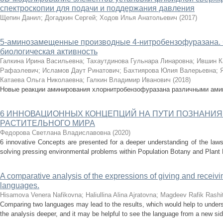
спектроскопии для подачи и поддержания давления
Щепин Данил
;
Догадкин Сергей
;
Ходов Илья Анатольевич
(
2017
)
5-аминозамещенные производные 4-нитробензофуразана. С
биологическая активность
Галкина Ирина Васильевна
;
Тахаутдинова Гульнара Линаровна
;
Ившин К
Рафаэлевич
;
Исламов Даут Ринатович
;
Бахтиярова Юлия Валерьевна
;
Катаева Ольга Николаевна
;
Галкин Владимир Иванович
(
2018
)
Новые реакции аминирования хлорнитробензофуразана различными ами
6 ИННОВАЦИОННЫХ КОНЦЕПЦИЙ НА ПУТИ ПОЗНАНИЯ
РАСТИТЕЛЬНОГО МИРА
Федорова Светлана Владиславовна
(
2020
)
6 innovative Concepts are presented for a deeper understanding of the law
solving pressing environmental problems within Population Botany and Plant E
A comparative analysis of the expressions of giving and receivi
languages.
Hisamova Venera Nafikovna
;
Haliullina Alina Ajratovna
;
Magdeev Rafik Rashi
Comparing two languages may lead to the results, which would help to under
the analysis deeper, and it may be helpful to see the language from a new sid