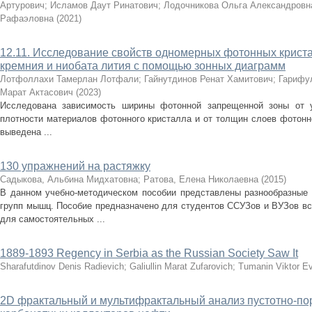
Артурович
;
Исламов Даут Ринатович
;
Лодочникова Ольга Александровн
Рафаэловна
(
2021
)
12.11. Исследование свойств одномерных фотонных криста
кремния и ниобата лития с помощью зонных диаграмм
Лотфоллахи Тамерлан Лотфали
;
Гайнутдинов Ренат Хамитович
;
Гарифу
Марат Актасович
(
2023
)
Исследована зависимость ширины фотонной запрещенной зоны от у
плотности материалов фотонного кристалла и от толщин слоев фотонн
выведена ...
130 упражнений на растяжку
Садыкова, Альбина Мидхатовна
;
Ратова, Елена Николаевна
(
2015
)
В данном учебно-методическом пособии представлены разнообразные 
групп мышц. Пособие предназначено для студентов ССУЗов и ВУЗов вс
для самостоятельных ...
1889-1893 Regency in Serbia as the Russian Society Saw It
Sharafutdinov Denis Radievich
;
Galiullin Marat Zufarovich
;
Tumanin Viktor E
2D фрактальный и мультифрактальный анализ пустотно-по