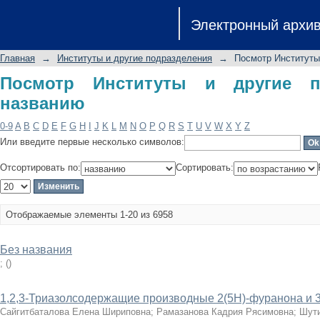
Посмотр Институты и другие подра
Электронный архи
Главная
→
Институты и другие подразделения
→
Посмотр Институты
Посмотр Институты и другие п
названию
0-9
A
B
C
D
E
F
G
H
I
J
K
L
M
N
O
P
Q
R
S
T
U
V
W
X
Y
Z
Или введите первые несколько символов:
Отсортировать по:
Сортировать:
Отображаемые элементы 1-20 из 6958
Без названия
;
(
)
1,2,3-Триазолсодержащие производные 2(5Н)-фуранона и 
Сайгитбаталова Елена Шириповна
;
Рамазанова Кадрия Рясимовна
;
Шути