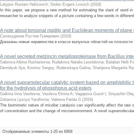
Latypov Rustam Hafizovich
;
Stolov Evgeni Lvovich
(
2018
)
In this paper, we propose a new method for estimating the slant of word in
researcher to analyze snippets of a picture containing a few words in different
A note about torsional rigidity and Euclidean moments of plan
Салахудинов Рустем Гумерович
(
2018
)
Доказаны новые неравенства в классе выпуклых областей на плоскости
A novel secreted metzincin metalloproteinase from Bacillus int
Sabirova Albina Rushanovna
;
Rudakova Natalia Leonidovna
;
Balaban Nelli P
Demidyuk Ilya
;
Kostrov Sergey
;
Rudenskaya Galina
;
Sharipova Margarita Ra
A novel supramolecular catalytic system bazed on amphiphilic
for the hydrolysis of phosphorus acid esters
Galkina Irina Vasilevna
;
Vasileva Elmira A
;
Vagapova Guzel I
;
Sinyashin Ole
Zaharova Ljuciya Yarullovna
;
Valeeva Farida G
(
2016
)
The biomimetic nature of micellar catalysis can significantly affect the rate 
of concentration and the change of microenvironment. A novel supramolecular
Отображаемые элементы 1-20 из 6958