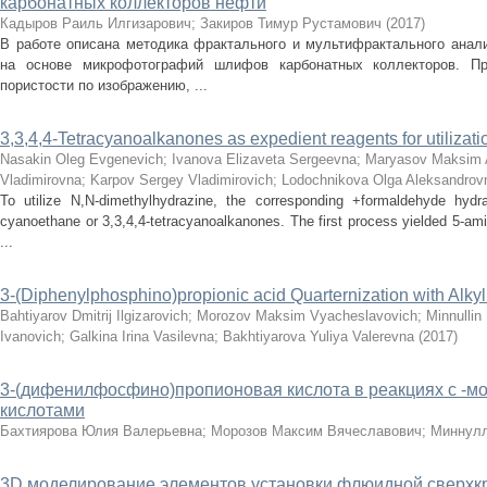
карбонатных коллекторов нефти
Кадыров Раиль Илгизарович
;
Закиров Тимур Рустамович
(
2017
)
В работе описана методика фрактального и мультифрактального анали
на основе микрофотографий шлифов карбонатных коллекторов. Пр
пористости по изображению, ...
3,3,4,4-Tetracyanoalkanones as expedient reagents for utilizat
Nasakin Oleg Evgenevich
;
Ivanova Elizaveta Sergeevna
;
Maryasov Maksim 
Vladimirovna
;
Karpov Sergey Vladimirovich
;
Lodochnikova Olga Aleksandrov
To utilize N,N-dimethylhydrazine, the corresponding +formaldehyde hydra
cyanoethane or 3,3,4,4-tetracyanoalkanones. The first process yielded 5-am
...
3-(Diphenylphosphino)propionic acid Quarternization with Alky
Bahtiyarov Dmitrij Ilgizarovich
;
Morozov Maksim Vyacheslavovich
;
Minnullin
Ivanovich
;
Galkina Irina Vasilevna
;
Bakhtiyarova Yuliya Valerevna
(
2017
)
3-(дифенилфосфино)пропионовая кислота в реакциях с -
кислотами
Бахтиярова Юлия Валерьевна
;
Морозов Максим Вячеславович
;
Миннулл
3D моделирование элементов установки флюидной сверхк