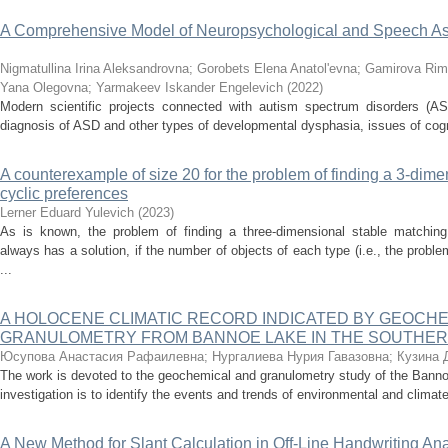
A Comprehensive Model of Neuropsychological and Speech As
Nigmatullina Irina Aleksandrovna
;
Gorobets Elena Anatol'evna
;
Gamirova Rim
Yana Olegovna
;
Yarmakeev Iskander Engelevich
(
2022
)
Modern scientific projects connected with autism spectrum disorders (ASD) 
diagnosis of ASD and other types of developmental dysphasia, issues of cogn
A counterexample of size 20 for the problem of finding a 3-dime
cyclic preferences
Lerner Eduard Yulevich
(
2023
)
As is known, the problem of finding a three-dimensional stable matchin
always has a solution, if the number of objects of each type (i.e., the prob
...
A HOLOCENE CLIMATIC RECORD INDICATED BY GEOCHE
GRANULOMETRY FROM BANNOE LAKE IN THE SOUTHER
Юсупова Анастасия Рафаилевна
;
Нургалиева Нурия Гавазовна
;
Кузина 
The work is devoted to the geochemical and granulometry study of the Banno
investigation is to identify the events and trends of environmental and climat
A New Method for Slant Calculation in Off-Line Handwriting Ana