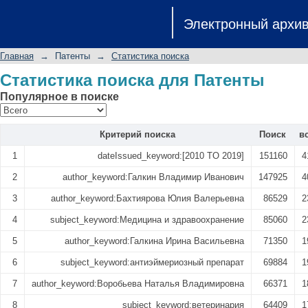
Статистика поиска
Электронный архи
Главная
→
Патенты
→
Статистика поиска
Статистика поиска для Патенты
Популярное в поиске
Критерий поиска
Поиск
в
1
dateIssued_keyword:[2010 TO 2019]
151160
4
2
author_keyword:Галкин Владимир Иванович
147925
4
3
author_keyword:Бахтиярова Юлия Валерьевна
86529
2
4
subject_keyword:Медицина и здравоохранение
85060
2
5
author_keyword:Галкина Ирина Васильевна
71350
1
6
subject_keyword:антиэймериозный препарат
69884
1
7
author_keyword:Воробьева Наталья Владимировна
66371
1
8
subject_keyword:ветеринария
64409
1