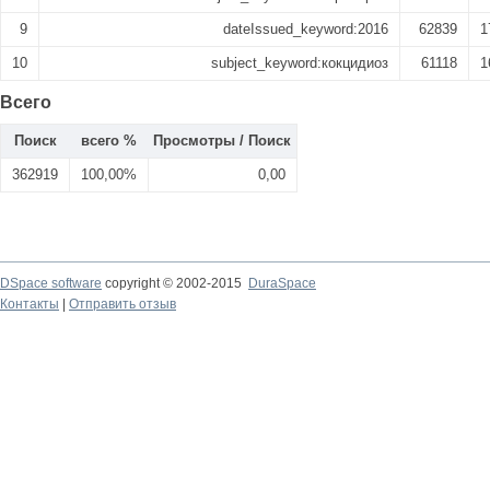
9
dateIssued_keyword:2016
62839
1
10
subject_keyword:кокцидиоз
61118
1
Всего
Поиск
всего %
Просмотры / Поиск
362919
100,00%
0,00
DSpace software
copyright © 2002-2015
DuraSpace
Контакты
|
Отправить отзыв