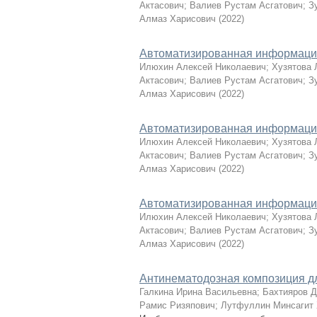
Актасович
;
Валиев Рустам Асгатович
;
З
Алмаз Харисович
(
2022
)
Автоматизированная информацио
Илюхин Алексей Николаевич
;
Хузятова 
Актасович
;
Валиев Рустам Асгатович
;
З
Алмаз Харисович
(
2022
)
Автоматизированная информацио
Илюхин Алексей Николаевич
;
Хузятова 
Актасович
;
Валиев Рустам Асгатович
;
З
Алмаз Харисович
(
2022
)
Автоматизированная информацио
Илюхин Алексей Николаевич
;
Хузятова 
Актасович
;
Валиев Рустам Асгатович
;
З
Алмаз Харисович
(
2022
)
Антинематодозная композиция дл
Галкина Ирина Васильевна
;
Бахтияров Д
Рамис Ризяпович
;
Лутфуллин Минсагит