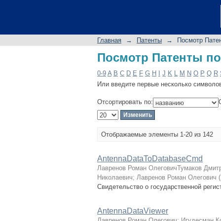
Посмотр Патенты п
Главная
→
Патенты
→
Посмотр Пате
Посмотр Патенты п
0-9
A
B
C
D
E
F
G
H
I
J
K
L
M
N
O
P
Q
R
Или введите первые несколько символо
Отсортировать по:
Отображаемые элементы 1-20 из 142
AntennaDataToDatabaseCmd
Лавренов Роман ОлеговичТумаков Дмит
Николаевич
;
Лавренов Роман Олегович
(
Свидетельство о государственной реги
AntennaDataViewer
Лавренов Роман Олегович
;
Игудесман К