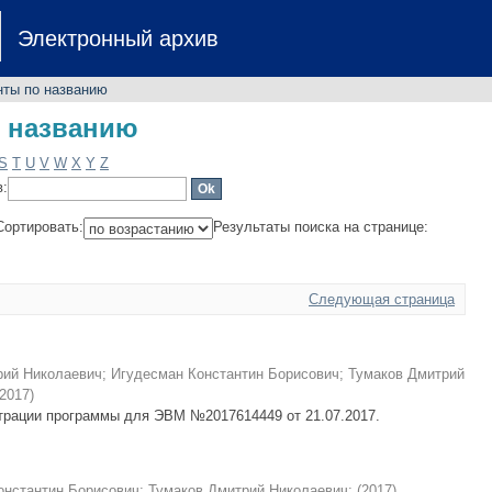
о названию
Электронный архив
нты по названию
о названию
S
T
U
V
W
X
Y
Z
в:
Сортировать:
Результаты поиска на странице:
Следующая страница
рий Николаевич
;
Игудесман Константин Борисович
;
Тумаков Дмитрий
2017
)
страции программы для ЭВМ №2017614449 от 21.07.2017.
онстантин Борисович
;
Тумаков Дмитрий Николаевич
;
(
2017
)