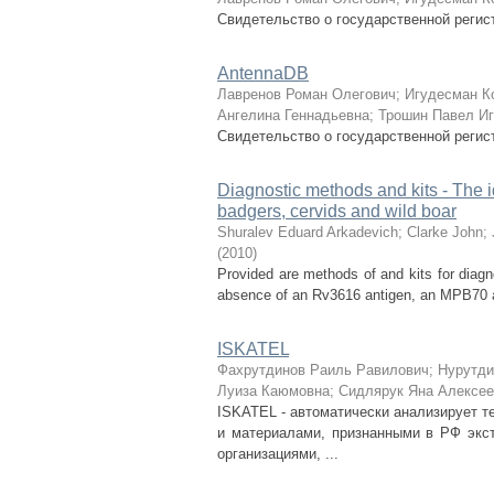
Свидетельство о государственной реги
AntennaDB
Лавренов Роман Олегович
;
Игудесман К
Ангелина Геннадьевна
;
Трошин Павел Иг
Свидетельство о государственной регис
Diagnostic methods and kits - The id
badgers, cervids and wild boar
Shuralev Eduard Arkadevich
;
Clarke John
;
(
2010
)
Provided are methods of and kits for diagn
absence of an Rv3616 antigen, an MPB70 an
ISKATEL
Фахрутдинов Раиль Равилович
;
Нурутди
Луиза Каюмовна
;
Сидлярук Яна Алексее
ISKATEL - автоматически анализирует те
и материалами, признанными в РФ экст
организациями, ...