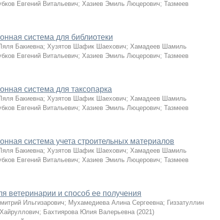
убков Евгений Витальевич
;
Хазиев Эмиль Люцерович
;
Тазмеев
нная система для библиотеки
Ляля Бакиевна
;
Хузятов Шафик Шаехович
;
Хамадеев Шамиль
убков Евгений Витальевич
;
Хазиев Эмиль Люцерович
;
Тазмеев
нная система для таксопарка
Ляля Бакиевна
;
Хузятов Шафик Шаехович
;
Хамадеев Шамиль
убков Евгений Витальевич
;
Хазиев Эмиль Люцерович
;
Тазмеев
нная система учета строительных материалов
Ляля Бакиевна
;
Хузятов Шафик Шаехович
;
Хамадеев Шамиль
убков Евгений Витальевич
;
Хазиев Эмиль Люцерович
;
Тазмеев
я ветеринарии и способ ее получения
митрий Ильгизарович
;
Мухамедиева Алина Сергеевна
;
Гиззатуллин
 Хайруллович
;
Бахтиярова Юлия Валерьевна
(
2021
)