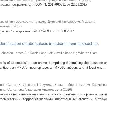
страции программы для ЭВМ № 2017660531 от 22.09.2017
онстантин Борисович
;
Тумаков Дмитрий Николаевич
;
Маркина
оревич
;
(
2017
)
трации базы данных №2017620936 от 16.08.2017.
entification of tuberculosis infection in animals such as
Johnston James A.
;
Kwok Hang Fai
;
Olwill Shane A.
;
Whelan Clare
osis of tuberculosis in an animal comprising determining the presence or
tigen, an MPB70 linear epitope, an MPB83 antigen, and at least one ...
нов Султан Хамитович
;
Галиуллин Рамиль Миргалимович
;
Каримова
вна
;
Селезнева Анастасия Анатольевна
(
2026
)
ксты на наличие маркировок и контента, связанного с организациями
ремистскими, террористическими, иностранными агентами, а также