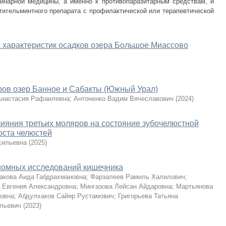
ринарной медицины, а именно к противопаразитарным средствам, и
тигельминтного препарата с профилактической или терапевтической
 характеристик осадков озера Большое Миассово
ров озер Банное и Сабакты (Южный Урал)
настасия Рафаилевна
;
Антоненко Вадим Вячеславович
(
2024
)
ияния третьих моляров на состояние зубочелюстной
оста челюстей
сильевна
(
2025
)
еномных исследований кишечника
акова Аида Габдрахмановна
;
Фарзалеев Рамиль Халилович
;
 Евгения Александровна
;
Мингазова Лейсан Айдаровна
;
Мартьянова
овна
;
Абдулхаков Сайяр Рустамович
;
Григорьева Татьяна
ольевич
(
2023
)