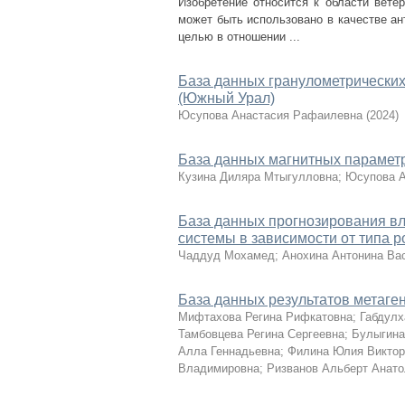
Изобретение относится к области вете
может быть использовано в качестве ан
целью в отношении ...
База данных гранулометрических
(Южный Урал)
Юсупова Анастасия Рафаилевна
(
2024
)
База данных магнитных парамет
Кузина Диляра Мтыгулловна
;
Юсупова А
База данных прогнозирования вл
системы в зависимости от типа р
Чаддуд Мохамед
;
Анохина Антонина Ва
База данных результатов метаг
Мифтахова Регина Рифкатовна
;
Габдулх
Тамбовцева Регина Сергеевна
;
Булыгина
Алла Геннадьевна
;
Филина Юлия Виктор
Владимировна
;
Ризванов Альберт Анат