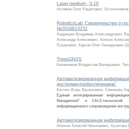
Laser medium - 0.10
Ахтямов Олег Рашитович
;
Остаточников
RoboticsLab: Свидетельство о г
№2016613232
Андряшин Владимир Александрович
;
Ва
Александр Алексеевич
;
Алехин Алексан
Рушанович
;
Каргов Олег Геннадьевич
(
2
TropoGNSS
Калинников Владислав Валерьевич
;
Теп
Автоматизированная информацио
инструментообеспечением"
Костюк Игорь Васильевич
;
Симонова Ла
Единая интегрированная информаци
Management" и CALS-технологий.
информационного сопровождения инструм
Автоматизированная информацио
Илюхин Алексей Николаевич
;
Хузятова 