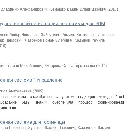
 Владимир Александрович
;
Семашко Вадим Владимирович
(
2017
)
осударственной регистрации программы для ЭВМ
леев Ленар Наилевич
;
Зайнуллин Рамиль Хатямович
;
Литвинов
др Павлович
;
Лавренов Роман Олегович
;
Кадыров Рамиль
016
)
тин Герман Михайлович
;
Хуторова Ольга Германовна
(
2014
)
нная система " Управление
риса Анатольевна
(
2009
)
онная система разработана с учетом подходов метода "Tool
 Создание базы знаний обеспечила процесс формирования
ента по ...
нная система для гостиницы
Ляля Бакиевна
;
Хузятов Шафик Шаехович
;
Хамадеев Шамиль