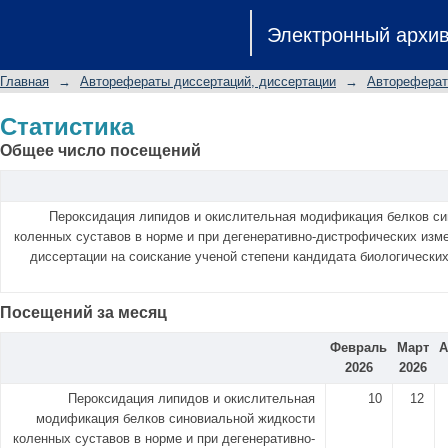
Статистика
Электронный архи
Главная
→
Авторефераты диссертаций, диссертации
→
Автореферат
Статистика
Общее число посещений
Пероксидация липидов и окислительная модификация белков с
коленных суставов в норме и при дегенеративно-дистрофических изм
диссертации на соискание ученой степени кандидата биологических
Посещений за месяц
Февраль
Март
А
2026
2026
Пероксидация липидов и окислительная
10
12
модификация белков синовиальной жидкости
коленных суставов в норме и при дегенеративно-