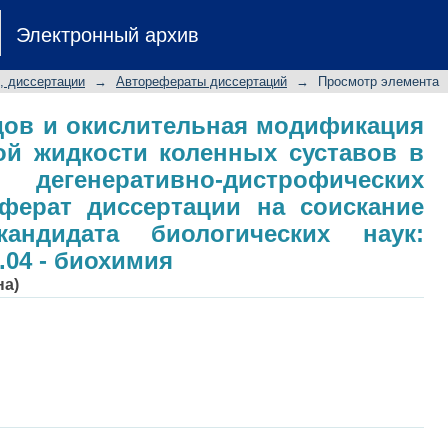
дов и окислительная модификация б
Электронный архив
суставов в норме и при дегенерат
реферат диссертации на соискан
, диссертации
→
Авторефераты диссертаций
→
Просмотр элемента
ских наук: специальность 03.01.04 -
дов и окислительная модификация
ой жидкости коленных суставов в
генеративно-дистрофических
еферат диссертации на соискание
андидата биологических наук:
.04 - биохимия
на)