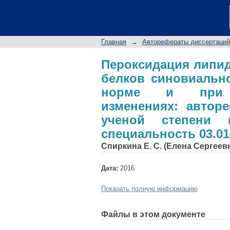
Пероксидация липи
жидкости коленных 
изменениях: авто
Главная
→
Авторефераты диссертаций
кандидата биологиче
Пероксидация липи
белков синовиальн
норме и при де
изменениях: автор
ученой степени к
специальность 03.01
Спиркина Е. С. (Елена Сергеев
Дата:
2016
Показать полную информацию
Файлы в этом документе