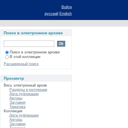
елков синовиальной
Войти
ивно-дистрофических
русский
English
ие ученой степени
 биохимия
Поиск в электронном архиве
Поиск в электронном архиве
В этой коллекции
Расширенный поиск
Просмотр
Весь электронный архив
Разделы и коллекции
Дата публикации
Авторы
Заглавия
Тематика
Коллекция
Дата публикации
Авторы
Заглавия