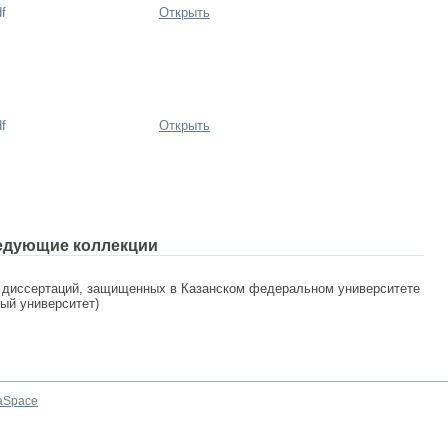
f
Открыть
f
Открыть
едующие коллекции
 диссертаций, защищенных в Казанском федеральном университете
ный университет)
aSpace