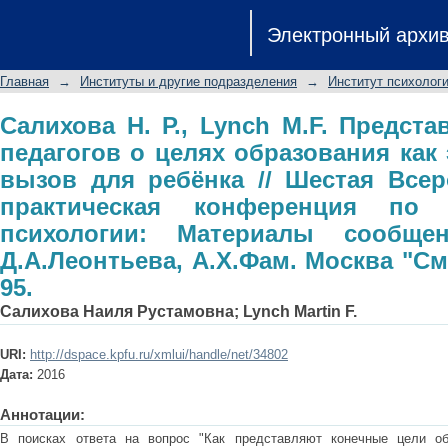
Салихова Н. Р., Lynch M.F. Предс
Электронный архи
образования как экзистенциал
Всероссийская научно-практичес
Главная
→
Институты и другие подразделения
→
Институт психологи
психологии: Материалы сообщений
Москва "Смысл", 2016. - С. 93-95.
Салихова Н. Р., Lynch M.F. Предст
педагогов о целях образования как
вызов для ребёнка // Шестая Всер
практическая конференция по э
психологии: Материалы сообщ
Д.А.Леонтьева, А.Х.Фам. Москва "Смы
95.
Салихова Наиля Рустамовна
;
Lynch Martin F.
URI:
http://dspace.kpfu.ru/xmlui/handle/net/34802
Дата:
2016
Аннотации:
В поисках ответа на вопрос "Как представляют конечные цели об