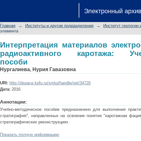
Интерпретация материалов элек
Электронный архи
каротажа: Учебно-методическое пос
Главная
→
Институты и другие подразделения
→
Институт геологии 
элемента
Интерпретация материалов электр
радиоактивного каротажа: Учеб
пособи
Нургалиева, Нурия Гавазовна
URI:
http://dspace.kpfu.ru/xmlui/handle/net/34726
Дата:
2016
Аннотации:
Учебно-методическое пособие предназначено для выполнения практи
стратиграфия", направленных на освоение понятия "каротажная фация
стратиграфических реконструкциях.
Показать полную информацию