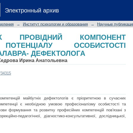
ПРОВІДНИЙ КОМПОНЕНТ ПРОФЕСІ
Электронный архив
УТНЬОГО БАКАЛАВРА- ДЕФЕКТОЛО
деления
→
Институт психологии и образования
→
Научные публикаци
ЯК ПРОВІДНИЙ КОМПОНЕНТ
ПОТЕНЦІАЛУ ОСОБИСТОСТІ
АЛАВРА- ДЕФЕКТОЛОГА
Кедрова Ирина Анатольевна
t/34315
мпетенцій майбутніх дефектологів є пріоритетною в сучасних
омпетенції є необхідною умовою професіоналізму особистості та
умови формування та розвитку професійних компетенцій пов'язані з
екційно-педагогічної, діагностико-консультативної, дослідницької,