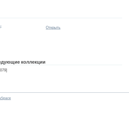
F
Открыть
едующие коллекции
079]
aSpace