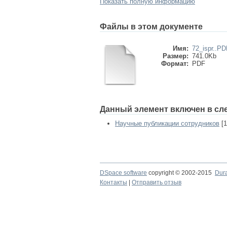
Показать полную информацию
Файлы в этом документе
Имя:
72_ispr..PD
Размер:
741.0Kb
Формат:
PDF
Данный элемент включен в сл
Научные публикации сотрудников
[1
DSpace software
copyright © 2002-2015
Dur
Контакты
|
Отправить отзыв