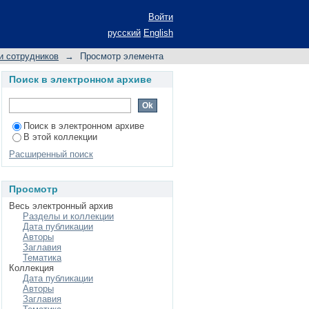
ЙНОГО ПОТЕНЦІАЛУ
Войти
ГА
русский
English
и сотрудников
→
Просмотр элемента
Поиск в электронном архиве
Поиск в электронном архиве
В этой коллекции
Расширенный поиск
Просмотр
Весь электронный архив
Разделы и коллекции
Дата публикации
Авторы
Заглавия
Тематика
Коллекция
Дата публикации
Авторы
Заглавия