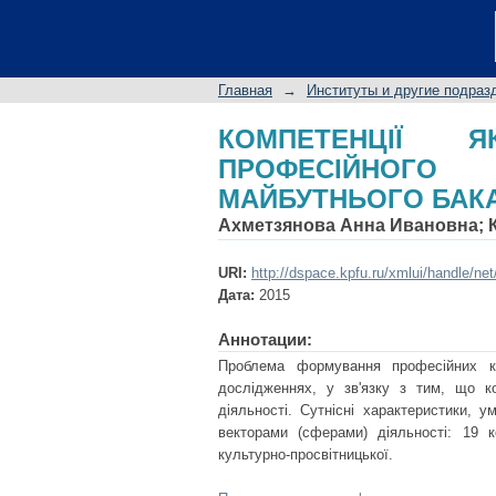
КОМПЕТЕНЦІЇ ЯК 
ОСОБИСТОСТІ МАЙБ
Главная
→
Институты и другие подраз
КОМПЕТЕНЦІЇ 
ПРОФЕСІЙНОГО 
МАЙБУТНЬОГО БАК
Ахметзянова Анна Ивановна
;
URI:
http://dspace.kpfu.ru/xmlui/handle/ne
Дата:
2015
Аннотации:
Проблема формування професійних ко
дослідженнях, у зв'язку з тим, що к
діяльності. Сутнісні характеристики, 
векторами (сферами) діяльності: 19 кор
культурно-просвітницької.