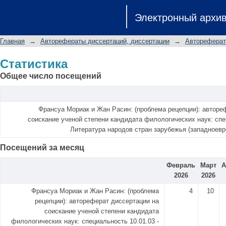
Статистика
Электронный архи
Главная
→
Авторефераты диссертаций, диссертации
→
Автореферат
Статистика
Общее число посещений
Франсуа Мориак и Жан Расин: (проблема рецепции): авторе
соискание ученой степени кандидата филологических наук: спец
Литература народов стран зарубежья (западноевр
Посещений за месяц
Февраль
Март
А
2026
2026
Франсуа Мориак и Жан Расин: (проблема
4
10
рецепции): автореферат диссертации на
соискание ученой степени кандидата
филологических наук: специальность 10.01.03 -