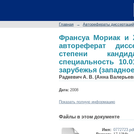
Франсуа Мориак 
диссертации на сои
специальность 1
Главная
→
Авторефераты диссертаций
(западноевропейска
Франсуа Мориак и 
автореферат дис
степени кандид
специальность 10.0
зарубежья (западно
Радкевич А. В. (Анна Валерьев
Дата:
2008
Показать полную информацию
Файлы в этом документе
Имя:
0772723.pd