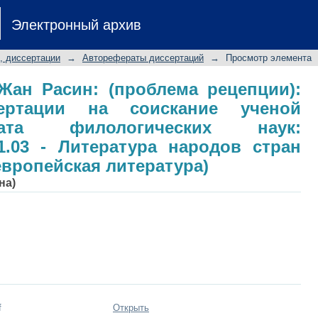
и Жан Расин: (проблема рецепц
Электронный архив
скание ученой степени кандидата ф
0.01.03 - Литература народов
, диссертации
→
Авторефераты диссертаций
→
Просмотр элемента
я литература)
Жан Расин: (проблема рецепции):
сертации на соискание ученой
ата филологических наук:
1.03 - Литература народов стран
европейская литература)
на)
f
Открыть