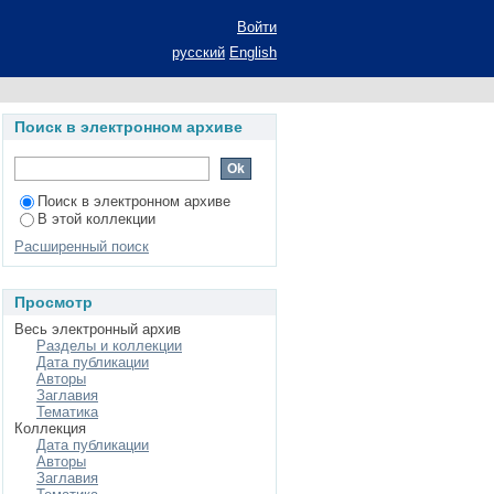
ии): автореферат
Войти
илологических наук:
русский
English
 стран зарубежья
Поиск в электронном архиве
Поиск в электронном архиве
В этой коллекции
Расширенный поиск
Просмотр
Весь электронный архив
Разделы и коллекции
Дата публикации
Авторы
Заглавия
Тематика
Коллекция
Дата публикации
Авторы
Заглавия