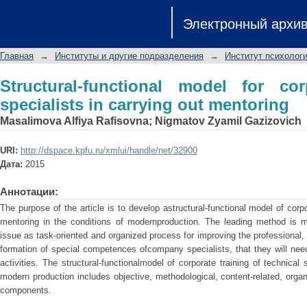
Structural-functional model for corpor
Электронный архи
mentoring
Главная
→
Институты и другие подразделения
→
Институт психологи
Structural-functional model for cor
specialists in carrying out mentoring
Masalimova Alfiya Rafisovna
;
Nigmatov Zyamil Gazizovich
URI:
http://dspace.kpfu.ru/xmlui/handle/net/32900
Дата:
2015
Аннотации:
The purpose of the article is to develop astructural-functional model of corpo
mentoring in the conditions of modernproduction. The leading method is mo
issue as task-oriented and organized process for improving the professiona
formation of special competences ofcompany specialists, that they will need
activities. The structural-functionalmodel of corporate training of technical 
modern production includes objective, methodological, content-related, organ
components.